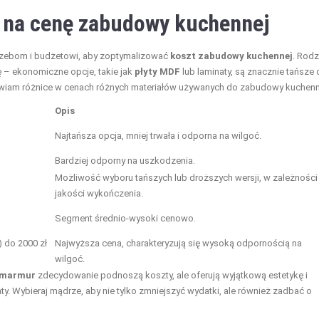
 na cenę zabudowy kuchennej
trzebom i budżetowi, aby zoptymalizować
koszt zabudowy kuchennej
. Rodz
– ekonomiczne opcje, takie jak
płyty MDF
lub laminaty, są znacznie tańsze
awiam różnice w cenach różnych materiałów używanych do zabudowy kuchenn
Opis
Najtańsza opcja, mniej trwała i odporna na wilgoć.
Bardziej odporny na uszkodzenia.
Możliwość wyboru tańszych lub droższych wersji, w zależności
jakości wykończenia.
Segment średnio-wysoki cenowo.
 do 2000 zł
Najwyższa cena, charakteryzują się wysoką odpornością na
wilgoć.
marmur
zdecydowanie podnoszą koszty, ale oferują wyjątkową estetykę i
ty. Wybieraj mądrze, aby nie tylko zmniejszyć wydatki, ale również zadbać o