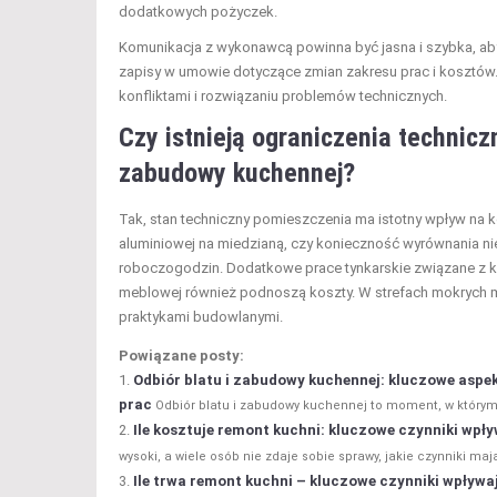
dodatkowych pożyczek.
Komunikacja z wykonawcą powinna być jasna i szybka, a
zapisy w umowie dotyczące zmian zakresu prac i kosztó
konfliktami i rozwiązaniu problemów technicznych.
Czy istnieją ograniczenia technic
zabudowy kuchennej?
Tak, stan techniczny pomieszczenia ma istotny wpływ na kos
aluminiowej na miedzianą, czy konieczność wyrównania ni
roboczogodzin. Dodatkowe prace tynkarskie związane z 
meblowej również podnoszą koszty. W strefach mokrych 
praktykami budowlanymi.
Powiązane posty:
Odbiór blatu i zabudowy kuchennej: kluczowe aspe
prac
Odbiór blatu i zabudowy kuchennej to moment, w którym 
Ile kosztuje remont kuchni: kluczowe czynniki wpły
wysoki, a wiele osób nie zdaje sobie sprawy, jakie czynniki maj
Ile trwa remont kuchni – kluczowe czynniki wpływaj