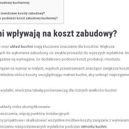
zabudowy kuchennej
przewidziane koszty zabudowy?
nie podnieść koszt zabudowy kuchennej?
ni wpływają na koszt zabudowy?
i
oraz
układ kuchni
mają kluczowe znaczenie dla kosztów. Większa
nych do wykonania zabudowy, co zwykle prowadzi do wyższych wydatków. Im
iązania są wymagane, co dodatkowo podnosi koszt produkcji i montażu.
wiązań na wymiar w małych, wąskich przestrzeniach znacząco zwiększa kosz
ładnie oblicz koszty, uwzględniając metraż kuchni, aby uniknąć nieprzyjem
wydatki, stwórzma tabelę porównawczą dla różnych wielkości kuchni:
układy, niska skomplikowanie
szczenia, więcej punktów instalacyjnych
eby projektowe i skalkulować wszystkie możliwe koszty związane z wymiaram
raniczeniu niespodziewanych wydatków podczas
remontu kuchni
.