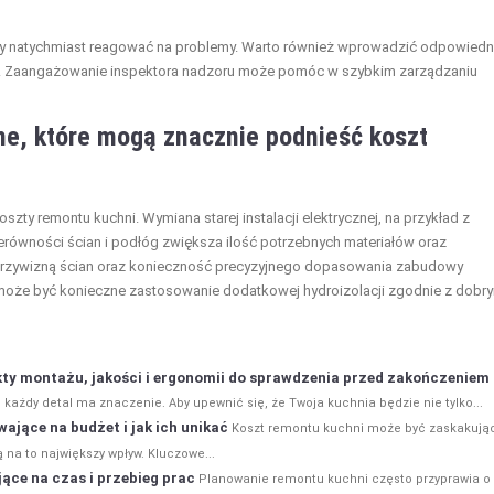
by natychmiast reagować na problemy. Warto również wprowadzić odpowiedn
w. Zaangażowanie inspektora nadzoru może pomóc w szybkim zarządzaniu
zne, które mogą znacznie podnieść koszt
zty remontu kuchni. Wymiana starej instalacji elektrycznej, na przykład z
erówności ścian i podłóg zwiększa ilość potrzebnych materiałów oraz
krzywizną ścian oraz konieczność precyzyjnego dopasowania zabudowy
może być konieczne zastosowanie dodatkowej hydroizolacji zgodnie z dobr
kty montażu, jakości i ergonomii do sprawdzenia przed zakończeniem
każdy detal ma znaczenie. Aby upewnić się, że Twoja kuchnia będzie nie tylko...
wające na budżet i jak ich unikać
Koszt remontu kuchni może być zaskakują
ą na to największy wpływ. Kluczowe...
ące na czas i przebieg prac
Planowanie remontu kuchni często przyprawia o 