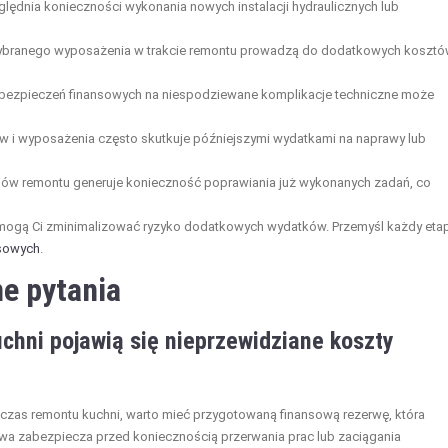
lędnia konieczności wykonania nowych instalacji hydraulicznych lub
wybranego wyposażenia w trakcie remontu prowadzą do dodatkowych kosztó
bezpieczeń finansowych na niespodziewane komplikacje techniczne może
w i wyposażenia często skutkuje późniejszymi wydatkami na naprawy lub
ów remontu generuje konieczność poprawiania już wykonanych zadań, co
omogą Ci zminimalizować ryzyko dodatkowych wydatków. Przemyśl każdy eta
nsowych
.
e pytania
chni pojawią się nieprzewidziane koszty
zas remontu kuchni, warto mieć przygotowaną finansową rezerwę, która
wa zabezpiecza przed koniecznością przerwania prac lub zaciągania