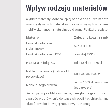
Wpływ rodzaju materiałów
Wybierz materiały, które najlepiej odpowiadają Twoim po
wykorzystywanych materiałów ma kluczowy wpływ na cenę 
mebli wykonanych z naturalnego drewna. Poniżej przedst
Materiał
Zalecany koszt za mb
Laminat z obrzeżem
około 800 zł
melaminowym
Laminat z obrzeżem PCV
powyżej 1350 zł
Płyta MDF z folią PCV
od 850 zł do 1850 zł
Meble fornirowane (matowe lub
od 1500 do 1900 zł
połyskujące)
około 1400 zł (sosnowe)
Meble z litego drewna
(egzotyczne)
Decydując się na blaty kuchenne, pamiętaj, że
granit
oraz
trwałość w porównaniu do tańszych opcji, takich jak lamina
jakość i trwałość Twojej zabudowy kuchennej.