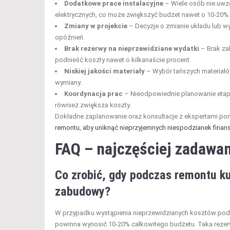
Dodatkowe prace instalacyjne
– Wiele osób nie uwzg
elektrycznych, co może zwiększyć budżet nawet o 10-20%.
Zmiany w projekcie
– Decyzje o zmianie układu lub 
opóźnień.
Brak rezerwy na nieprzewidziane wydatki
– Brak za
podnieść koszty nawet o kilkanaście procent.
Niskiej jakości materiały
– Wybór tańszych materiałó
wymiany.
Koordynacja prac
– Nieodpowiednie planowanie etap
również zwiększa koszty.
Dokładne zaplanowanie oraz konsultacje z ekspertami p
remontu, aby uniknąć nieprzyjemnych niespodzianek fina
FAQ – najczęściej zadawan
Co zrobić, gdy podczas remontu ku
zabudowy?
W przypadku wystąpienia nieprzewidzianych kosztów podc
powinna wynosić 10-20% całkowitego budżetu. Taka rezer