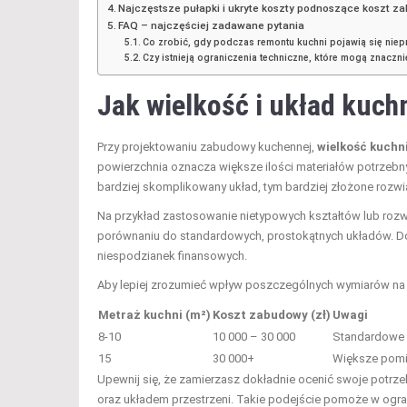
Najczęstsze pułapki i ukryte koszty podnoszące koszt 
FAQ – najczęściej zadawane pytania
Co zrobić, gdy podczas remontu kuchni pojawią się nie
Czy istnieją ograniczenia techniczne, które mogą znacz
Jak wielkość i układ kuch
Przy projektowaniu zabudowy kuchennej,
wielkość kuchn
powierzchnia oznacza większe ilości materiałów potrzeb
bardziej skomplikowany układ, tym bardziej złożone rozw
Na przykład zastosowanie nietypowych kształtów lub roz
porównaniu do standardowych, prostokątnych układów. Dok
niespodzianek finansowych.
Aby lepiej zrozumieć wpływ poszczególnych wymiarów na 
Metraż kuchni (m²)
Koszt zabudowy (zł)
Uwagi
8-10
10 000 – 30 000
Standardowe 
15
30 000+
Większe pomie
Upewnij się, że zamierzasz dokładnie ocenić swoje potrz
oraz układem przestrzeni. Takie podejście pomoże w og