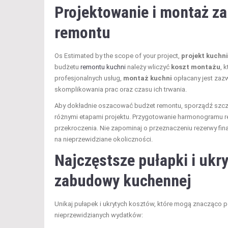
Projektowanie i montaż z
remontu
Os Estimated by the scope of your project,
projekt kuchni
budżetu
remontu kuchni
należy wliczyć
koszt montażu
, 
profesjonalnych usług,
montaż kuchni
opłacany jest zaz
skomplikowania prac oraz czasu ich trwania.
Aby dokładnie oszacować budżet remontu, sporządź szcze
różnymi etapami projektu. Przygotowanie harmonogramu re
przekroczenia. Nie zapominaj o przeznaczeniu rezerwy fi
na nieprzewidziane okoliczności.
Najczęstsze pułapki i ukr
zabudowy kuchennej
Unikaj pułapek i ukrytych kosztów, które mogą znacząco 
nieprzewidzianych wydatków: