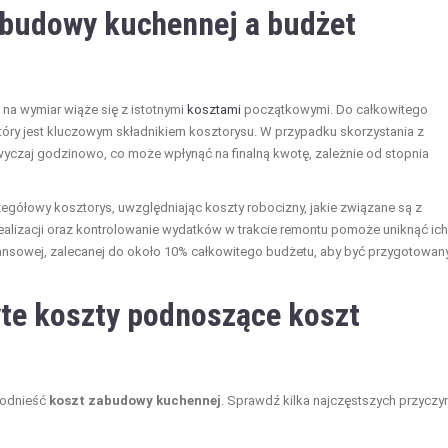
abudowy kuchennej a budżet
na wymiar wiąże się z istotnymi
kosztami
początkowymi. Do całkowitego
który jest kluczowym składnikiem kosztorysu. W przypadku skorzystania z
wyczaj godzinowo, co może wpłynąć na finalną kwotę, zależnie od stopnia
gółowy kosztorys, uwzględniając koszty robocizny, jakie związane są z
alizacji oraz kontrolowanie wydatków w trakcie remontu pomoże uniknąć ich
nansowej, zalecanej do około 10% całkowitego budżetu, aby być przygotowa
yte koszty podnoszące koszt
podnieść
koszt zabudowy kuchennej
. Sprawdź kilka najczęstszych przyczy