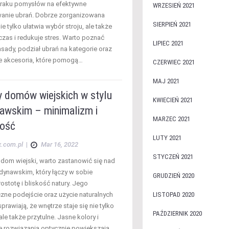
braku pomysłów na efektywne
WRZESIEŃ 2021
anie ubrań. Dobrze zorganizowana
SIERPIEŃ 2021
ie tylko ułatwia wybór stroju, ale także
zas i redukuje stres. Warto poznać
LIPIEC 2021
sady, podział ubrań na kategorie oraz
 akcesoria, które pomogą…
CZERWIEC 2021
MAJ 2021
 domów wiejskich w stylu
KWIECIEŃ 2021
awskim – minimalizm i
MARZEC 2021
ność
LUTY 2021
x.com.pl
|
Mar 16, 2022
STYCZEŃ 2021
dom wiejski, warto zastanowić się nad
dynawskim, który łączy w sobie
GRUDZIEŃ 2020
ostotę i bliskość natury. Jego
czne podejście oraz użycie naturalnych
LISTOPAD 2020
prawiają, że wnętrze staje się nie tylko
PAŹDZIERNIK 2020
ale także przytulne. Jasne kolory i
e rozwiązania optycznie powiększają