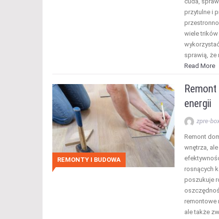
cuda, spraw
przytulne i 
przestronnoś
wiele trikó
wykorzystać
sprawią, że
Read More
Remont 
energii
zpre-bo
Remont domu
wnętrza, al
efektywnośc
REMONTY I BUDOWA
rosnących k
poszukuje r
oszczędnoś
remontowe m
ale także z