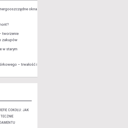
energooszczędne okna
mont?
– tworzenie
do zakupów
e w starym
rkowego – trwałość i
EFIE COKOŁU: JAK
TECZNIE
NDAMENTU