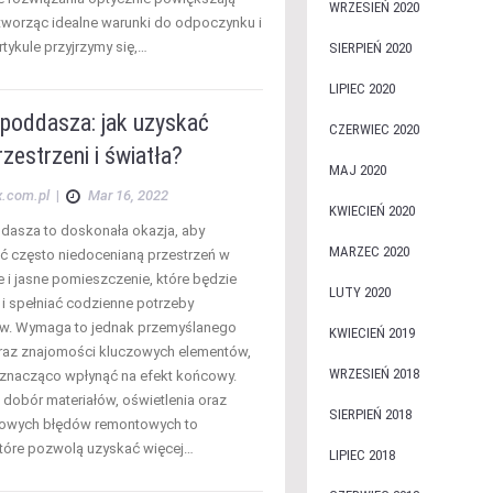
WRZESIEŃ 2020
 tworząc idealne warunki do odpoczynku i
rtykule przyjrzymy się,…
SIERPIEŃ 2020
LIPIEC 2020
poddasza: jak uzyskać
CZERWIEC 2020
rzestrzeni i światła?
MAJ 2020
x.com.pl
|
Mar 16, 2022
KWIECIEŃ 2020
asza to doskonała okazja, aby
MARZEC 2020
ić często niedocenianą przestrzeń w
e i jasne pomieszczenie, które będzie
LUTY 2020
 i spełniać codzienne potrzeby
. Wymaga to jednak przemyślanego
KWIECIEŃ 2019
raz znajomości kluczowych elementów,
WRZESIEŃ 2018
znacząco wpłynąć na efekt końcowy.
dobór materiałów, oświetlenia oraz
SIERPIEŃ 2018
powych błędów remontowych to
tóre pozwolą uzyskać więcej…
LIPIEC 2018