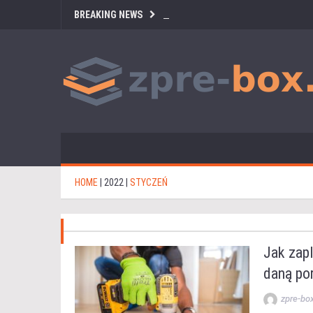
BREAKING NEWS
HOME
|
2022
|
STYCZEŃ
Jak zap
daną po
zpre-bo