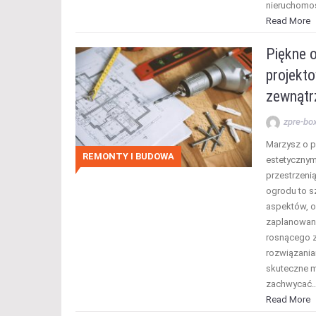
nieruchomoś
Read More
Piękne o
projekto
zewnątr
zpre-bo
Marzysz o p
REMONTY I BUDOWA
estetycznym
przestrzenią
ogrodu to s
aspektów, o
zaplanowani
rosnącego z
rozwiązania
skuteczne m
zachwycać
Read More