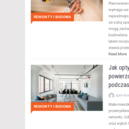
Planowanie 
wymaga uwzg
najważniejsz
REMONTY I BUDOWA
ze sobą spe
mogą zarówn
budowlane. 
latem można
stawia prze
Read More
Jak opt
powierz
podczas
zpre-bo
Małe mieszk
REMONTY I BUDOWA
przemyślane
remontu. Od
oraz wybór 