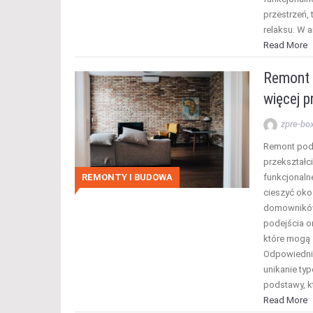
przestrzeń,
relaksu. W a
Read More
Remont 
więcej p
zpre-bo
Remont podd
przekształc
REMONTY I BUDOWA
funkcjonaln
cieszyć oko
domowników
podejścia o
które mogą 
Odpowiedni 
unikanie ty
podstawy, k
Read More