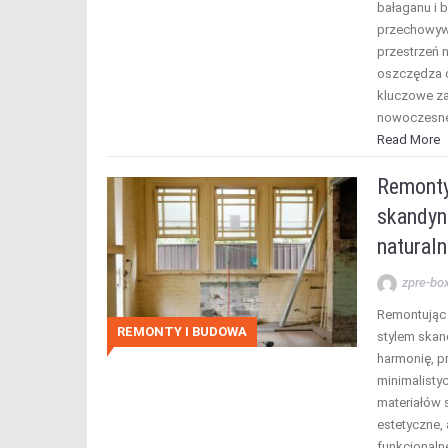
bałaganu i 
przechowyw
przestrzeń n
oszczędza c
kluczowe za
nowoczesne
Read More
Remonty
skandyn
natural
zpre-bo
Remontując 
REMONTY I BUDOWA
stylem skan
harmonię, pr
minimalisty
materiałów s
estetyczne, 
funkcjonaln