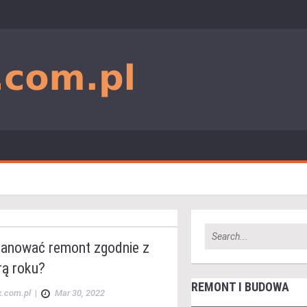
lanować remont zgodnie z
rą roku?
REMONT I BUDOWA
x.com.pl
|
Mar 30, 2022