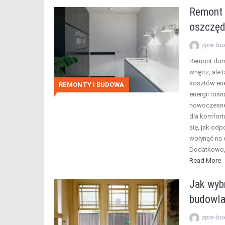
Remont 
oszczęd
zpre-bo
Remont domu
wnętrz, ale
kosztów ene
REMONTY I BUDOWA
energii rosn
nowoczesne 
dla komfort
się, jak od
wpłynąć na 
Dodatkowo
Read More
Jak wyb
budowl
zpre-bo