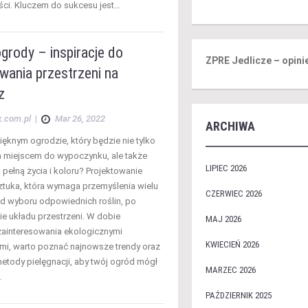
ci. Kluczem do sukcesu jest…
grody – inspiracje do
ZPRE Jedlicze – opini
wania przestrzeni na
z
x.com.pl
|
Mar 26, 2022
ARCHIWA
ięknym ogrodzie, który będzie nie tylko
 miejscem do wypoczynku, ale także
LIPIEC 2026
 pełną życia i koloru? Projektowanie
ztuka, która wymaga przemyślenia wielu
CZERWIEC 2026
d wyboru odpowiednich roślin, po
e układu przestrzeni. W dobie
MAJ 2026
ainteresowania ekologicznymi
KWIECIEŃ 2026
mi, warto poznać najnowsze trendy oraz
etody pielęgnacji, aby twój ogród mógł
MARZEC 2026
…
PAŹDZIERNIK 2025