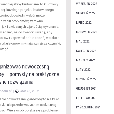
WRZESIEŃ 2022
iedniej ekipy budowlanej to kluczowy
izacji każdego projektu budowlanego.
SIERPIEŃ 2022
 że nieodpowiedni wybór może
do wielu problemów, zarówno
LIPIEC 2022
, jak i związanych z jakością wykonania.
CZERWIEC 2022
wiedzieć, na co zwrócić uwagę, aby
potów i zapewnić sobie spokój w trakcie
MAJ 2022
rtykule omówimy najważniejsze czynniki,
 wziąć…
KWIECIEŃ 2022
MARZEC 2022
ganizować nowoczesną
LUTY 2022
bę – pomysły na praktyczne
STYCZEŃ 2022
wne rozwiązania
GRUDZIEŃ 2021
x.com.pl
|
Mar 16, 2022
LISTOPAD 2021
nie nowoczesnej garderoby to nie tylko
etyki, ale przede wszystkim codziennej
PAŹDZIERNIK 2021
ości. Wiele osób boryka się z problemem