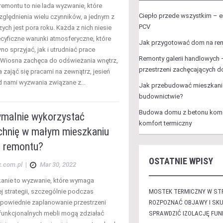
remontu to nie lada wyzwanie, które
Ciepło przede wszystkim – 
lędnienia wielu czynników, a jednym z
PCV
ych jest pora roku. Każda z nich niesie
cyficzne warunki atmosferyczne, które
Jak przygotować dom na re
o sprzyjać, jak i utrudniać prace
Remonty galerii handlowych 
Wiosna zachęca do odświeżania wnętrz,
przestrzeni zachęcających 
 zająć się pracami na zewnątrz, jesień
d nami wyzwania związane z…
Jak przebudować mieszkani
budownictwie?
Budowa domu z betonu komó
ymalnie wykorzystać
komfort termiczny
chnię w małym mieszkaniu
 remontu?
OSTATNIE WPISY
x.com.pl
|
Mar 30, 2022
anie to wyzwanie, które wymaga
j strategii, szczególnie podczas
MOSTEK TERMICZNY W STR
powiednie zaplanowanie przestrzeni
ROZPOZNAĆ OBJAWY I SKU
funkcjonalnych mebli mogą zdziałać
SPRAWDZIĆ IZOLACJĘ FU