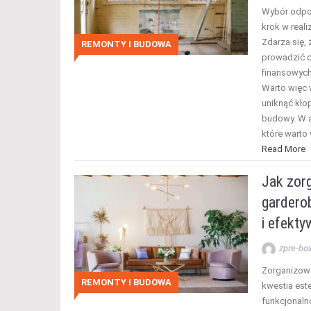
Wybór odpow
krok w real
Zdarza się,
REMONTY I BUDOWA
prowadzić 
finansowych
Warto więc 
uniknąć kło
budowy. W a
które warto
Read More
Jak zor
gardero
i efekty
zpre-bo
Zorganizowa
REMONTY I BUDOWA
kwestia est
funkcjonaln