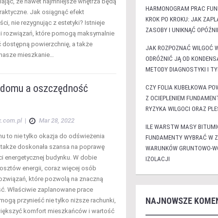
iając, że nawet najmniejsze wnętrza będą
HARMONOGRAM PRAC FU
praktyczne. Jak osiągnąć efekt
KROK PO KROKU: JAK ZAP
ci, nie rezygnując z estetyki? Istnieje
ZASOBY I UNIKNĄĆ OPÓŹNI
w i rozwiązań, które pomogą maksymalnie
 dostępną powierzchnię, a także
JAK ROZPOZNAĆ WILGOĆ 
 nasze mieszkanie…
ODRÓŻNIĆ JĄ OD KONDENS
METODY DIAGNOSTYKI I T
domu a oszczędność
CZY FOLIA KUBEŁKOWA PO
Z OCIEPLENIEM FUNDAMENT
RYZYKA WILGOCI ORAZ PLE
x.com.pl
|
Mar 28, 2022
ILE WARSTW MASY BITUMI
 to nie tylko okazja do odświeżenia
FUNDAMENTY WYBRAĆ W Z
e także doskonała szansa na poprawę
WARUNKÓW GRUNTOWO-WO
i energetycznej budynku. W dobie
IZOLACJI
osztów energii, coraz więcej osób
ozwiązań, które pozwolą na znaczną
ć. Właściwie zaplanowane prace
NAJNOWSZE KOME
ogą przynieść nie tylko niższe rachunki,
większyć komfort mieszkańców i wartość