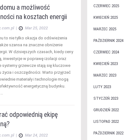
domu a możliwość
CZERWIEC 2025
ności na kosztach energii
KWIECIEŃ 2025
x.com.pl
|
Mar 25, 2022
MARZEC 2025
 to nie tylko okazja do odświeżenia
PAŹDZIERNIK 2024
 także szansa na znaczne obniżenie
rgii. W dzisiejszych czasach, kiedy ceny
CZERWIEC 2024
ą, inwestycje w poprawę izolacji oraz
KWIECIEŃ 2023
systemy grzewcze stają się kluczowe
u życia i oszczędności. Warto przyjrzeć
MARZEC 2023
powiednie materiały i technologie mogą
efektywność energetyczną budynku.
LUTY 2023
,…
STYCZEŃ 2023
GRUDZIEŃ 2022
rać odpowiednią ekipę
LISTOPAD 2022
aną?
PAŹDZIERNIK 2022
x.com.pl
|
Mar 24, 2022