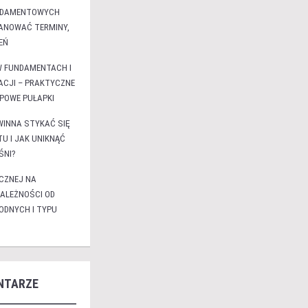
NDAMENTOWYCH
LANOWAĆ TERMINY,
EŃ
W FUNDAMENTACH I
ACJI – PRAKTYCZNE
YPOWE PUŁAPKI
WINNA STYKAĆ SIĘ
U I JAK UNIKNĄĆ
ŚNI?
CZNEJ NA
ALEŻNOŚCI OD
DNYCH I TYPU
NTARZE