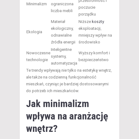
przestronność i
Minimalizm
ograniczona
poczucie
liczba mebli
porządku
Materiał
Niższe
koszty
ekologiczny,
eksploatacji,
Ekologia
odnawialne
mniejszy wpływ na
źródła energii
środowisko
Inteligentne
Nowoczesne
Wyższy komfort i
systemy,
technologie
bezpieczeństwo
automatyzacja
Te trendy wpływają nie tylko na estetykę wnętrz,
ale także na codzienną funkcjonalność
mieszkań, czyniąc je bardziej dostosowanymi
do potrzeb ich mieszkańców.
Jak minimalizm
wpływa na aranżację
wnętrz?