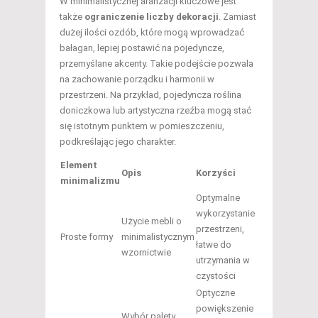
W minimalistycznej aranżacji kluczowe jest
także
ograniczenie liczby dekoracji
. Zamiast
dużej ilości ozdób, które mogą wprowadzać
bałagan, lepiej postawić na pojedyncze,
przemyślane akcenty. Takie podejście pozwala
na zachowanie porządku i harmonii w
przestrzeni. Na przykład, pojedyncza roślina
doniczkowa lub artystyczna rzeźba mogą stać
się istotnym punktem w pomieszczeniu,
podkreślając jego charakter.
Element
Opis
Korzyści
minimalizmu
Optymalne
wykorzystanie
Użycie mebli o
przestrzeni,
Proste formy
minimalistycznym
łatwe do
wzornictwie
utrzymania w
czystości
Optyczne
powiększenie
Wybór palety