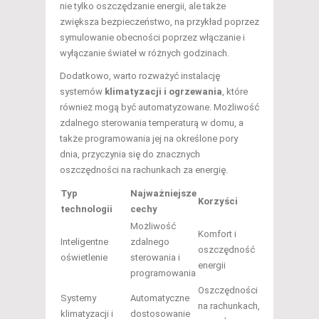
nie tylko oszczędzanie energii, ale także
zwiększa bezpieczeństwo, na przykład poprzez
symulowanie obecności poprzez włączanie i
wyłączanie świateł w różnych godzinach.
Dodatkowo, warto rozważyć instalację
systemów
klimatyzacji i ogrzewania
, które
również mogą być automatyzowane. Możliwość
zdalnego sterowania temperaturą w domu, a
także programowania jej na określone pory
dnia, przyczynia się do znacznych
oszczędności na rachunkach za energię.
Typ
Najważniejsze
Korzyści
technologii
cechy
Możliwość
Komfort i
Inteligentne
zdalnego
oszczędność
oświetlenie
sterowania i
energii
programowania
Oszczędności
Systemy
Automatyczne
na rachunkach,
klimatyzacji i
dostosowanie