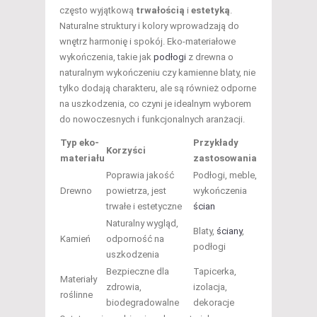
często wyjątkową
trwałością
i
estetyką
.
Naturalne struktury i kolory wprowadzają do
wnętrz harmonię i spokój. Eko-materiałowe
wykończenia, takie jak
podłogi
z drewna o
naturalnym wykończeniu czy kamienne blaty, nie
tylko dodają charakteru, ale są również odporne
na uszkodzenia, co czyni je idealnym wyborem
do nowoczesnych i funkcjonalnych aranżacji.
Typ eko-
Przykłady
Korzyści
materiału
zastosowania
Poprawia jakość
Podłogi, meble,
Drewno
powietrza, jest
wykończenia
trwałe i estetyczne
ścian
Naturalny wygląd,
Blaty,
ściany
,
Kamień
odporność na
podłogi
uszkodzenia
Bezpieczne dla
Tapicerka,
Materiały
zdrowia,
izolacja,
roślinne
biodegradowalne
dekoracje