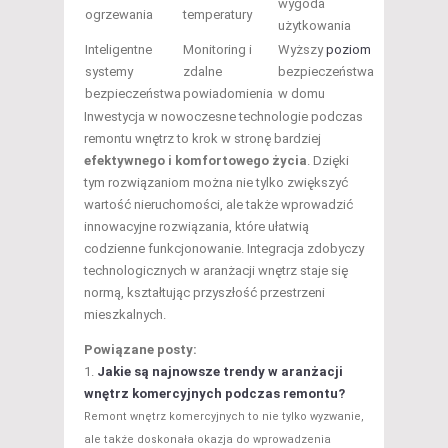
wygoda
ogrzewania
temperatury
użytkowania
Inteligentne
Monitoring i
Wyższy
poziom
systemy
zdalne
bezpieczeństwa
bezpieczeństwa
powiadomienia
w domu
Inwestycja w nowoczesne technologie podczas
remontu wnętrz to krok w stronę bardziej
efektywnego i komfortowego życia
. Dzięki
tym rozwiązaniom można nie tylko zwiększyć
wartość nieruchomości, ale także wprowadzić
innowacyjne rozwiązania, które ułatwią
codzienne funkcjonowanie. Integracja zdobyczy
technologicznych w aranżacji wnętrz staje się
normą, kształtując przyszłość przestrzeni
mieszkalnych.
Powiązane posty:
Jakie są najnowsze trendy w aranżacji
wnętrz komercyjnych podczas remontu?
Remont wnętrz komercyjnych to nie tylko wyzwanie,
ale także doskonała okazja do wprowadzenia