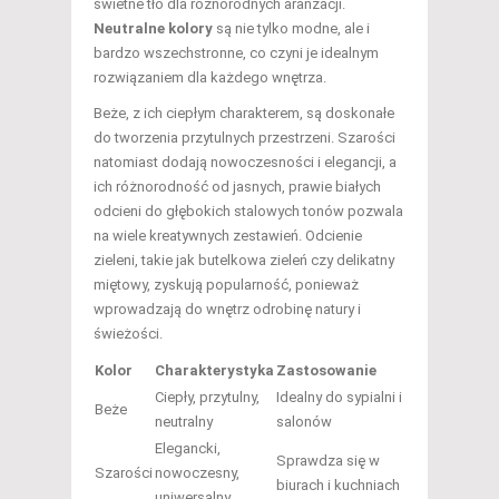
świetne tło dla różnorodnych aranżacji.
Neutralne kolory
są nie tylko modne, ale i
bardzo wszechstronne, co czyni je idealnym
rozwiązaniem dla każdego wnętrza.
Beże, z ich ciepłym charakterem, są doskonałe
do tworzenia przytulnych przestrzeni. Szarości
natomiast dodają nowoczesności i elegancji, a
ich różnorodność od jasnych, prawie białych
odcieni do głębokich stalowych tonów pozwala
na wiele kreatywnych zestawień. Odcienie
zieleni, takie jak butelkowa zieleń czy delikatny
miętowy, zyskują popularność, ponieważ
wprowadzają do wnętrz odrobinę natury i
świeżości.
Kolor
Charakterystyka
Zastosowanie
Ciepły, przytulny,
Idealny do sypialni i
Beże
neutralny
salonów
Elegancki,
Sprawdza się w
Szarości
nowoczesny,
biurach i kuchniach
uniwersalny