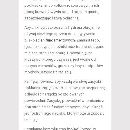
podkładkami lub kołków rozporowych, a ich
górną krawędź wywiń ponad poziom gruntu,
zabezpieczając listwą ochronną.
Aby uniknąć uszkodzenia
hydroizolacji
, nie
używaj ciężkiego sprzętu do zasypywania
blisko
ścian fundamentowych
. Zamiast tego,
ręcznie zasypuj narożniki oraz trudno dostępne
miejsca, stosując łopatę. Upewnij się, że
kruszywo, którego używasz, jest wolne od
ostrych elementów, gruzu czy innych odpadów
mogłyby uszkodzić izolację.
Pamiętaj również, aby każdą warstwę zasypki
dokładnie zagęszczać, zachowując bezpieczną
odległość narzędzi od izolowanych
powierzchni. Zasypkę prowadź równomiernie z
obu stron ścian fundamentowych, aby uniknąć
jednostronnego nacisku, który może uszkodzić
izolację.
Regularnie kontroluj stan
izolacji
przed, w