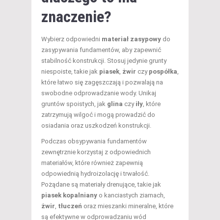
znaczenie?
Wybierz odpowiedni
materiał zasypowy
do
zasypywania fundamentów, aby zapewnić
stabilność konstrukcji. Stosuj jedynie grunty
niespoiste, takie jak
piasek
,
żwir
czy
pospółka
,
które łatwo się zagęszczają i pozwalają na
swobodne odprowadzanie wody. Unikaj
gruntów spoistych, jak
glina
czy
iły
, które
zatrzymują wilgoć i mogą prowadzić do
osiadania oraz uszkodzeń konstrukcji.
Podczas obsypywania fundamentów
zewnętrznie korzystaj z odpowiednich
materiałów, które również zapewnią
odpowiednią hydroizolację i trwałość.
Pożądane są materiały drenujące, takie jak
piasek kopalniany
o kanciastych ziarnach,
żwir
,
tłuczeń
oraz mieszanki mineralne, które
są efektywne w odprowadzaniu wód