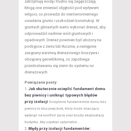
zatrzymują wodę i trudno się zagęszczają.
Mogą one zmieniać objętość pod wpływem
wilgoci, co prowadzi do nierównomiernego
osiadania gruntu i uszkodzeń konstrukcji. W
gruntach gliniastych warto wykonać drenaż, aby
odprowadzić nadmiar wód gruntowych i
opadowych. Drenaż powinien być ułożony na
podsypce z żwiru lub tłucznia, a następnie
zasypany warstwą drenażowego kruszywa i
obsypany geowłókniną, co zapobiega
przedostawaniu się ziemi do systemu rur
drenażowych.
Powiązane posty:
Jak skutecznie ocieplić fundament domu
bez piwnicy i uniknąć typowych błędów
przy izolacji
Ocieplenie fundamentów domu bez
piwnicy to kluczowy krok, który może znacząco
wpłynąć na komfort życia oraz koszty eksploatacji
budynku. Aby uzyskać optymalne...
Błędy przy izolacji fundamentów: