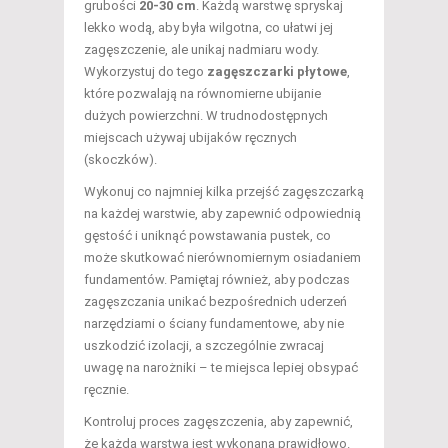
grubości
20-30 cm
. Każdą warstwę spryskaj
lekko wodą, aby była wilgotna, co ułatwi jej
zagęszczenie, ale unikaj nadmiaru wody.
Wykorzystuj do tego
zagęszczarki płytowe
,
które pozwalają na równomierne ubijanie
dużych powierzchni. W trudnodostępnych
miejscach używaj ubijaków ręcznych
(skoczków).
Wykonuj co najmniej kilka przejść zagęszczarką
na każdej warstwie, aby zapewnić odpowiednią
gęstość i uniknąć powstawania pustek, co
może skutkować nierównomiernym osiadaniem
fundamentów. Pamiętaj również, aby podczas
zagęszczania unikać bezpośrednich uderzeń
narzędziami o ściany fundamentowe, aby nie
uszkodzić izolacji, a szczególnie zwracaj
uwagę na narożniki – te miejsca lepiej obsypać
ręcznie.
Kontroluj proces zagęszczenia, aby zapewnić,
że każda warstwa jest wykonana prawidłowo.