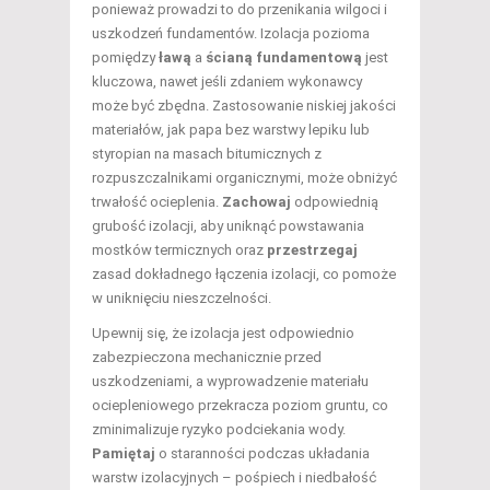
ponieważ prowadzi to do przenikania wilgoci i
uszkodzeń fundamentów. Izolacja pozioma
pomiędzy
ławą
a
ścianą fundamentową
jest
kluczowa, nawet jeśli zdaniem wykonawcy
może być zbędna. Zastosowanie niskiej jakości
materiałów, jak papa bez warstwy lepiku lub
styropian na masach bitumicznych z
rozpuszczalnikami organicznymi, może obniżyć
trwałość ocieplenia.
Zachowaj
odpowiednią
grubość izolacji, aby uniknąć powstawania
mostków termicznych oraz
przestrzegaj
zasad dokładnego łączenia izolacji, co pomoże
w uniknięciu nieszczelności.
Upewnij się, że izolacja jest odpowiednio
zabezpieczona mechanicznie przed
uszkodzeniami, a wyprowadzenie materiału
ociepleniowego przekracza poziom gruntu, co
zminimalizuje ryzyko podciekania wody.
Pamiętaj
o staranności podczas układania
warstw izolacyjnych – pośpiech i niedbałość