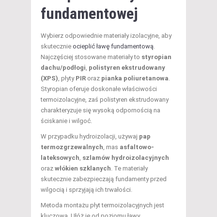
fundamentowej
Wybierz odpowiednie materiały izolacyjne, aby
skutecznie
ocieplić ławę fundamentową
.
Najczęściej stosowane materiały to
styropian
dachu/podłogi
,
polistyren ekstrudowany
(XPS)
, płyty
PIR
oraz
pianka poliuretanowa
.
Styropian oferuje doskonałe właściwości
termoizolacyjne, zaś polistyren ekstrudowany
charakteryzuje się wysoką odpornością na
ściskanie i wilgoć.
W przypadku hydroizolacji, używaj
pap
termozgrzewalnych
, mas
asfaltowo-
lateksowych
,
szlamów hydroizolacyjnych
oraz
włókien szklanych
. Te materiały
skutecznie zabezpieczają fundamenty przed
wilgocią i sprzyjają ich trwałości.
Metoda montażu płyt termoizolacyjnych jest
kluczowa. Ułóż je od poziomu ławy