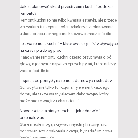
Jak zaplanować układ przestrzenny kuchni podczas
remontu?
Remont kuchni to nie tylko kwestia estetyki, ale przede
wszystkim funkcjonalności. Właściwe zaplanowanie
układu przestrzennego ma kluczowe znaczenie dla …
Ile trwa remont kuchni – kluczowe czynniki wpływające
na czas i przebieg prac
Planowanie remontu kuchni często przyprawia o ból
głowy, a jednym z najważniejszych pytań, które należy
zadać, jest: ile to …
Inspirujące pomysły na remont domowych schodów
Schody to nie tylko funkcjonalny element każdego
domu, ale także ważny element dekoracyjny, który
może nadać wnętrzu charakteru i …
Nowe życie dla starych mebli – jak odnowić i
przemalować
Stare meble mogą skrywać niejedną historię, a ich
odnowienie to doskonała okazja, by nadać im nowe
życie i wprowadzić …