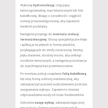
Wykonaj
hydroizolację
. Użyj papy
termozgrzewalnej, mas bitumicznych lub folii
kubełkowej, dbając o szczelność i ciągłość
izolacji przeciwwilgociowej, aby zapewnić
trwałość podstawy.
Następnie przystąp do
montażu izolacji
termoizolacyjnej
. Stosuj specjalistyczne kleje
i aplikuj je na płytach w formie placków,
przylegających do strefy oznaczonej. Montuj
płyty starannie, dociśnij mocno, aby uniknąć
mostków termicznych, a następnie pozostaw je
do wyschnięcia bez przemieszczania.
Po montażu pokryj ocieplenie
folią kubełkową
lub inną formą ochrony mechanicznej, aby
zabezpieczyć je przed uszkodzeniami podczas
zasypywania wykopu. Zapewni to również
odprowadzenie wody od ścian fundamentów.
Ostrożnie
zasyp wykop
, zabezpieczając przy
tym izolację. Dobrze zagęść grunt wokół