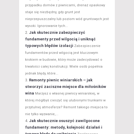
przypadku domów z piwnicami, drenaż opaskowy
staje się niezbędny, gdy grunt jest
nieprzepuszczalny lub poziom wód gruntowych jest
wysoki. Ignorowanie tych...
Jak skutecznie zabezpieczyć
fundamenty przed wilgocią i uniknąć
typowych błędów izolacji
Zabezpieczenie
fundamentów przed wilgocią jest kluczowym
krokiem w budowie, który może zadecydować o
trwałości całej konstrukcji. Wiele osób popełnia
jednak błędy, które...
Remonty piwnic winiarskich – jak
stworzyć zaciszne miejsce dla miłośników
wina
Marzysz o własnej piwnicy winiarskiej, w
której mógłbyś cieszyć się ulubionymi trunkami w
przytulnej atmosferze? Remont takiego miejsca to
nie tylko wyzwanie,...
Jak skutecznie osuszyć zawilgocone
fundamenty: metody, kolejność działań i
typowe błędy do uniknięcia