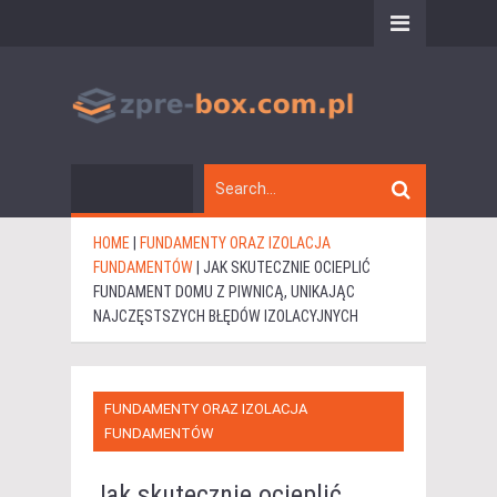
HOME
|
FUNDAMENTY ORAZ IZOLACJA
FUNDAMENTÓW
|
JAK SKUTECZNIE OCIEPLIĆ
FUNDAMENT DOMU Z PIWNICĄ, UNIKAJĄC
NAJCZĘSTSZYCH BŁĘDÓW IZOLACYJNYCH
FUNDAMENTY ORAZ IZOLACJA
FUNDAMENTÓW
Jak skutecznie ocieplić