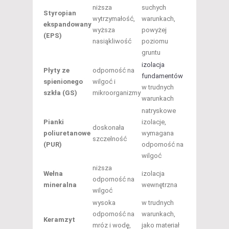
niższa
suchych
Styropian
wytrzymałość,
warunkach,
ekspandowany
wyższa
powyżej
(EPS)
nasiąkliwość
poziomu
gruntu
izolacja
Płyty ze
odporność na
fundamentów
spienionego
wilgoć i
w trudnych
szkła (GS)
mikroorganizmy
warunkach
natryskowe
Pianki
izolacje,
doskonała
poliuretanowe
wymagana
szczelność
(PUR)
odporność na
wilgoć
niższa
Wełna
izolacja
odporność na
mineralna
wewnętrzna
wilgoć
wysoka
w trudnych
odporność na
warunkach,
Keramzyt
mróz i wodę,
jako materiał