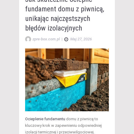
fundament domu z piwnicą,
unikając najczęstszych
błędów izolacyjnych
zpre-box.com.pl
|
Maj 27, 2026
Ocieplenie fundamentu
domu z piwnicą to
kluczowy krok w zapewnieniu odpowiedniej
izolacji termicznej i przeciwwilgociowej.