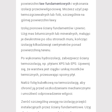
powierzchni
ław fundamentowych
i wykonania
izolacji przeciwwilgociowej. Możesz użyć pap
termozgrzewalnych lub folii, szczególnie na
górnej powierzchni ławy.
Izoluj pionowe ściany fundamentów i piwnic.
Użyj mas bitumicznych lub mineralnych, malując
je dwukrotnie po obu stronach muru, kończąc
izolację kilkadziesiąt centymetrów ponad
powierzchnią terenu.
Po wykonaniu hydroizolacji, zabezpiecz ściany
termoizolacją, np. płytami XPS lub EPS. Upewnij
się, że warstwa jest ciągła i unikaj mostków
termicznych, przesuwając spoiny płyt.
Nałóż folię kubełkową na termoizolację, aby
chronić ją przed uszkodzeniami mechanicznymi
i umożliwić odprowadzenie wilgoci.
Zwróć szczególną uwagę na izolację przejść
instalacyjnych przez ściany fundamentowe. Użyj