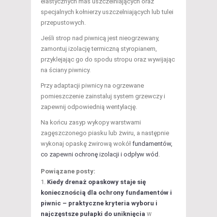
elastycznych mas uszczelniających oraz
specjalnych kołnierzy uszczelniających lub tulei
przepustowych.
Jeśli strop nad piwnicą jest nieogrzewany,
zamontuj izolację termiczną styropianem,
przyklejając go do spodu stropu oraz wywijając
na ściany piwnicy.
Przy adaptacji piwnicy na ogrzewane
pomieszczenie zainstaluj system grzewczy i
zapewnij odpowiednią wentylację.
Na końcu zasyp wykopy warstwami
zagęszczonego piasku lub żwiru, a następnie
wykonaj opaskę żwirową wokół
fundamentów,
co zapewni ochronę izolacji i odpływ wód
.
Powiązane posty:
Kiedy drenaż opaskowy staje się
koniecznością dla ochrony fundamentów i
piwnic – praktyczne kryteria wyboru i
najczęstsze pułapki do uniknięcia
W