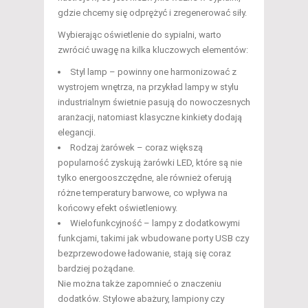
gdzie chcemy się odprężyć i zregenerować siły.
Wybierając oświetlenie do sypialni, warto
zwrócić uwagę na kilka kluczowych elementów:
Styl lamp – powinny one harmonizować z
wystrojem wnętrza, na przykład lampy w stylu
industrialnym świetnie pasują do nowoczesnych
aranżacji, natomiast klasyczne kinkiety dodają
elegancji.
Rodzaj żarówek – coraz większą
popularność zyskują żarówki LED, które są nie
tylko energooszczędne, ale również oferują
różne temperatury barwowe, co wpływa na
końcowy efekt oświetleniowy.
Wielofunkcyjność – lampy z dodatkowymi
funkcjami, takimi jak wbudowane porty USB czy
bezprzewodowe ładowanie, stają się coraz
bardziej pożądane.
Nie można także zapomnieć o znaczeniu
dodatków. Stylowe abażury, lampiony czy