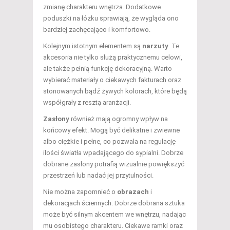
zmianę charakteru wnętrza. Dodatkowe
poduszki na łóżku sprawiają, że wygląda ono
bardziej zachęcająco i komfortowo.
Kolejnym istotnym elementem są
narzuty
. Te
akcesoria nie tylko służą praktycznemu celowi,
ale także pełnią funkcję dekoracyjną. Warto
wybierać materiały o ciekawych fakturach oraz
stonowanych bądź żywych kolorach, które będą
współgrały z resztą aranżacji.
Zasłony
również mają ogromny wpływ na
końcowy efekt. Mogą być delikatne i zwiewne
albo ciężkie i pełne, co pozwala na regulację
ilości światła wpadającego do sypialni. Dobrze
dobrane zasłony potrafią wizualnie powiększyć
przestrzeń lub nadać jej przytulności.
Nie można zapomnieć o
obrazach
i
dekoracjach ściennych. Dobrze dobrana sztuka
może być silnym akcentem we wnętrzu, nadając
mu osobistego charakteru. Ciekawe ramki oraz