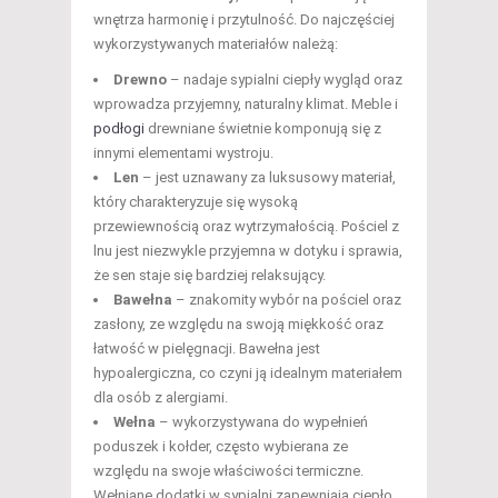
wnętrza harmonię i przytulność. Do najczęściej
wykorzystywanych materiałów należą:
Drewno
– nadaje sypialni ciepły wygląd oraz
wprowadza przyjemny, naturalny klimat. Meble i
podłogi
drewniane świetnie komponują się z
innymi elementami wystroju.
Len
– jest uznawany za luksusowy materiał,
który charakteryzuje się wysoką
przewiewnością oraz wytrzymałością. Pościel z
lnu jest niezwykle przyjemna w dotyku i sprawia,
że sen staje się bardziej relaksujący.
Bawełna
– znakomity wybór na pościel oraz
zasłony, ze względu na swoją miękkość oraz
łatwość w pielęgnacji. Bawełna jest
hypoalergiczna, co czyni ją idealnym materiałem
dla osób z alergiami.
Wełna
– wykorzystywana do wypełnień
poduszek i kołder, często wybierana ze
względu na swoje właściwości termiczne.
Wełniane dodatki w sypialni zapewniają ciepło