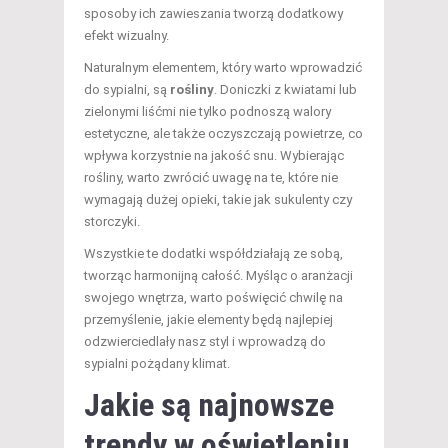
sposoby ich zawieszania tworzą dodatkowy
efekt wizualny.
Naturalnym elementem, który warto wprowadzić
do sypialni, są
rośliny
. Doniczki z kwiatami lub
zielonymi liśćmi nie tylko podnoszą walory
estetyczne, ale także oczyszczają powietrze, co
wpływa korzystnie na jakość snu. Wybierając
rośliny, warto zwrócić uwagę na te, które nie
wymagają dużej opieki, takie jak sukulenty czy
storczyki.
Wszystkie te dodatki współdziałają ze sobą,
tworząc harmonijną całość. Myśląc o aranżacji
swojego wnętrza, warto poświęcić chwilę na
przemyślenie, jakie elementy będą najlepiej
odzwierciedlały nasz styl i wprowadzą do
sypialni pożądany klimat.
Jakie są najnowsze
trendy w oświetleniu