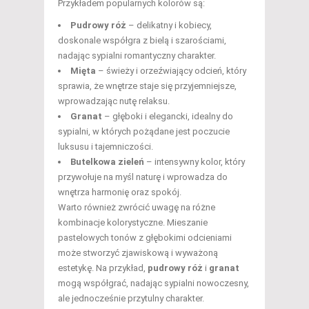
Przykładem popularnych kolorów są:
Pudrowy róż
– delikatny i kobiecy,
doskonale współgra z bielą i szarościami,
nadając sypialni romantyczny charakter.
Mięta
– świeży i orzeźwiający odcień, który
sprawia, że wnętrze staje się przyjemniejsze,
wprowadzając nutę relaksu.
Granat
– głęboki i elegancki, idealny do
sypialni, w których pożądane jest poczucie
luksusu i tajemniczości.
Butelkowa zieleń
– intensywny kolor, który
przywołuje na myśl naturę i wprowadza do
wnętrza harmonię oraz spokój.
Warto również zwrócić uwagę na różne
kombinacje kolorystyczne. Mieszanie
pastelowych tonów z głębokimi odcieniami
może stworzyć zjawiskową i wyważoną
estetykę. Na przykład,
pudrowy róż
i
granat
mogą współgrać, nadając sypialni nowoczesny,
ale jednocześnie przytulny charakter.