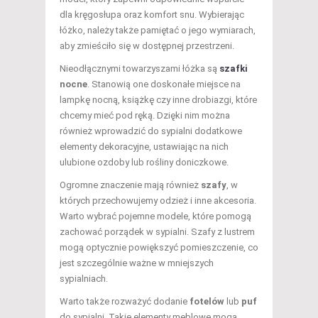
dla kręgosłupa oraz komfort snu. Wybierając
łóżko, należy także pamiętać o jego wymiarach,
aby zmieściło się w dostępnej przestrzeni.
Nieodłącznymi towarzyszami łóżka są
szafki
nocne
. Stanowią one doskonałe miejsce na
lampkę nocną, książkę czy inne drobiazgi, które
chcemy mieć pod ręką. Dzięki nim można
również wprowadzić do sypialni dodatkowe
elementy dekoracyjne, ustawiając na nich
ulubione ozdoby lub rośliny doniczkowe.
Ogromne znaczenie mają również
szafy
, w
których przechowujemy odzież i inne akcesoria.
Warto wybrać pojemne modele, które pomogą
zachować porządek w sypialni. Szafy z lustrem
mogą optycznie powiększyć pomieszczenie, co
jest szczególnie ważne w mniejszych
sypialniach.
Warto także rozważyć dodanie
fotelów
lub
puf
do sypialni. Takie elementy meblowe mogą