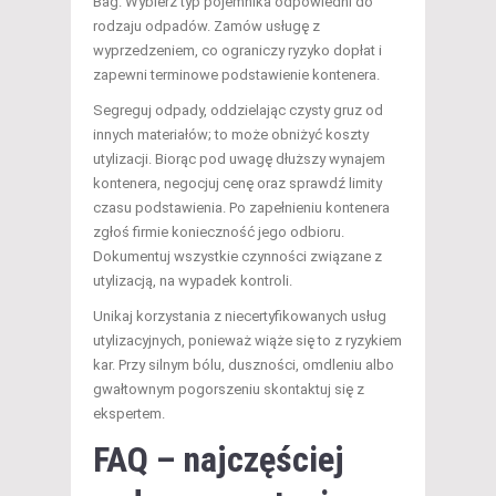
Bag. Wybierz typ pojemnika odpowiedni do
rodzaju odpadów. Zamów usługę z
wyprzedzeniem, co ograniczy ryzyko dopłat i
zapewni terminowe podstawienie kontenera.
Segreguj odpady, oddzielając czysty gruz od
innych materiałów; to może obniżyć koszty
utylizacji. Biorąc pod uwagę dłuższy wynajem
kontenera, negocjuj cenę oraz sprawdź limity
czasu podstawienia. Po zapełnieniu kontenera
zgłoś firmie konieczność jego odbioru.
Dokumentuj wszystkie czynności związane z
utylizacją, na wypadek kontroli.
Unikaj korzystania z niecertyfikowanych usług
utylizacyjnych, ponieważ wiąże się to z ryzykiem
kar. Przy silnym bólu, duszności, omdleniu albo
gwałtownym pogorszeniu skontaktuj się z
ekspertem.
FAQ – najczęściej