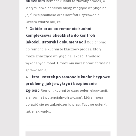
budżetem
Remont kuchni to złożony proces, w
którym łatwo popełnić błędy, mogące wpłynąć na
jej funkcjonalność oraz komfort użytkowania.
Często zdarza się, że...
Odbiór prac po remoncie kuchni:
kompleksowa checklista do kontroli
jakości, usterek i dokumentacji
Odbiór prac
po remoncie kuchni to kluczowy proces, który
może znacząco wpłynąć na jakość i trwałość
wykonanych robót. Umożliwia inwestorowi formalne
sprawdzenie,...
Lista usterek po remoncie kuchni: typowe
problemy, jak je wykryć i bezpiecznie
zgłosić
Remont kuchni to czas pełen ekscytacji,
ale również potencjalnych wyzwań, które mogą
pojawić się po zakończeniu prac. Typowe usterki,
takie jak wady...