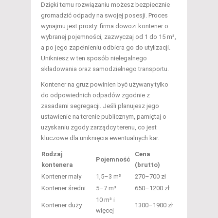
Dzięki temu rozwiązaniu możesz bezpiecznie
gromadzić odpady na swojej posesji. Proces
wynajmu jest prosty: firma dowozi kontener o
wybranej pojemności, zazwyczaj od 1 do 15 m³,
a po jego zapełnieniu odbiera go do utylizacji.
Unikniesz w ten sposób nielegalnego
składowania oraz samodzielnego transportu.
Kontener na gruz powinien być używany tylko
do odpowiednich odpadów zgodnie z
zasadami segregacji. Jeśli planujesz jego
ustawienie na terenie publicznym, pamiętaj o
uzyskaniu zgody zarządcy terenu, co jest
kluczowe dla uniknięcia ewentualnych kar.
Rodzaj
Cena
Pojemność
kontenera
(brutto)
Kontener mały
1,5–3 m³
270–700 zł
Kontener średni
5–7 m³
650–1200 zł
10 m³ i
Kontener duży
1300–1900 zł
więcej