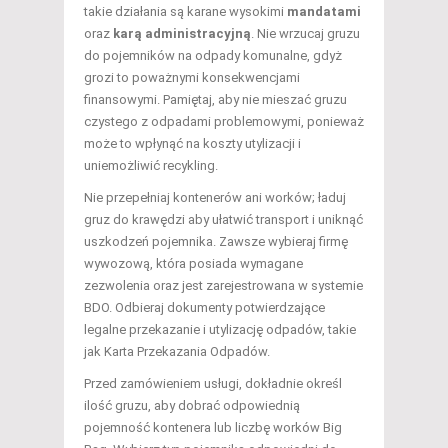
takie działania są karane wysokimi
mandatami
oraz
karą administracyjną
. Nie wrzucaj gruzu
do pojemników na odpady komunalne, gdyż
grozi to poważnymi konsekwencjami
finansowymi. Pamiętaj, aby nie mieszać gruzu
czystego z odpadami problemowymi, ponieważ
może to wpłynąć na koszty utylizacji i
uniemożliwić recykling.
Nie przepełniaj kontenerów ani worków; ładuj
gruz do krawędzi aby ułatwić transport i uniknąć
uszkodzeń pojemnika. Zawsze wybieraj firmę
wywozową, która posiada wymagane
zezwolenia oraz jest zarejestrowana w systemie
BDO. Odbieraj dokumenty potwierdzające
legalne przekazanie i utylizację odpadów, takie
jak Karta Przekazania Odpadów.
Przed zamówieniem usługi, dokładnie określ
ilość gruzu, aby dobrać odpowiednią
pojemność kontenera lub liczbę worków Big