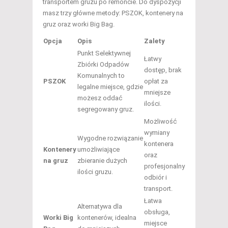
transportem gruzu po remoncie. Do dyspozycji
masz trzy główne metody: PSZOK, kontenery na
gruz oraz worki Big Bag.
Opcja
Opis
Zalety
Punkt Selektywnej
Łatwy
Zbiórki Odpadów
dostęp, brak
Komunalnych to
PSZOK
opłat za
legalne miejsce, gdzie
mniejsze
możesz oddać
ilości.
segregowany gruz.
Możliwość
wymiany
Wygodne rozwiązanie
kontenera
Kontenery
umożliwiające
oraz
na gruz
zbieranie dużych
profesjonalny
ilości gruzu.
odbiór i
transport.
Łatwa
Alternatywa dla
obsługa,
Worki Big
kontenerów, idealna
miejsce