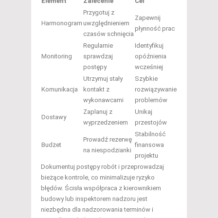
Element
Zalecenie
Cel
Przygotuj z
Zapewnij
Harmonogram
uwzględnieniem
płynność prac
czasów schnięcia
Regularnie
Identyfikuj
Monitoring
sprawdzaj
opóźnienia
postępy
wcześniej
Utrzymuj stały
Szybkie
Komunikacja
kontakt z
rozwiązywanie
wykonawcami
problemów
Zaplanuj z
Unikaj
Dostawy
wyprzedzeniem
przestojów
Stabilność
Prowadź rezerwę
Budżet
finansowa
na niespodzianki
projektu
Dokumentuj postępy robót i przeprowadzaj
bieżące kontrole, co minimalizuje ryzyko
błędów. Ścisła współpraca z kierownikiem
budowy lub inspektorem nadzoru jest
niezbędna dla nadzorowania terminów i