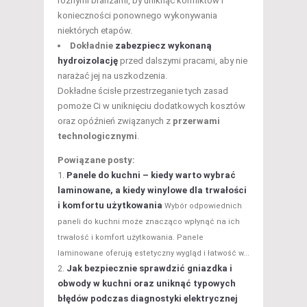
różnymi branżami, by uniknąć konfliktów i
konieczności ponownego wykonywania
niektórych etapów.
Dokładnie
zabezpiecz wykonaną
hydroizolację
przed dalszymi pracami, aby nie
narażać jej na uszkodzenia.
Dokładne ścisłe przestrzeganie tych zasad
pomoże Ci w uniknięciu dodatkowych kosztów
oraz opóźnień związanych z
przerwami
technologicznymi
.
Powiązane posty:
Panele do kuchni – kiedy warto wybrać
laminowane, a kiedy winylowe dla trwałości
i komfortu użytkowania
Wybór odpowiednich
paneli do kuchni może znacząco wpłynąć na ich
trwałość i komfort użytkowania. Panele
laminowane oferują estetyczny wygląd i łatwość w...
Jak bezpiecznie sprawdzić gniazdka i
obwody w kuchni oraz uniknąć typowych
błędów podczas diagnostyki elektrycznej