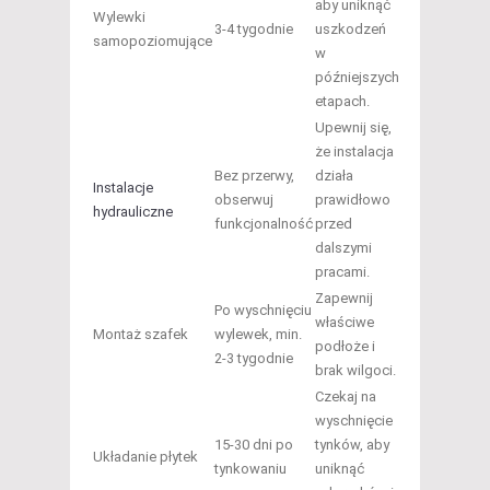
aby uniknąć
Wylewki
3-4 tygodnie
uszkodzeń
samopoziomujące
w
późniejszych
etapach.
Upewnij się,
że instalacja
Bez przerwy,
działa
Instalacje
obserwuj
prawidłowo
hydrauliczne
funkcjonalność
przed
dalszymi
pracami.
Zapewnij
Po wyschnięciu
właściwe
Montaż szafek
wylewek, min.
podłoże i
2-3 tygodnie
brak wilgoci.
Czekaj na
wyschnięcie
15-30 dni po
tynków, aby
Układanie płytek
tynkowaniu
uniknąć