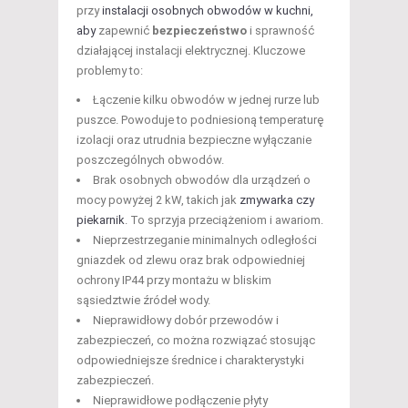
przy
instalacji osobnych obwodów w kuchni,
aby
zapewnić
bezpieczeństwo
i sprawność
działającej instalacji elektrycznej. Kluczowe
problemy to:
Łączenie kilku obwodów w jednej rurze lub
puszce. Powoduje to podniesioną temperaturę
izolacji oraz utrudnia bezpieczne wyłączanie
poszczególnych obwodów.
Brak osobnych obwodów dla urządzeń o
mocy powyżej 2 kW, takich jak
zmywarka czy
piekarnik
. To sprzyja przeciążeniom i awariom.
Nieprzestrzeganie minimalnych odległości
gniazdek od zlewu oraz brak odpowiedniej
ochrony IP44 przy montażu w bliskim
sąsiedztwie źródeł wody.
Nieprawidłowy dobór przewodów i
zabezpieczeń, co można rozwiązać stosując
odpowiedniejsze średnice i charakterystyki
zabezpieczeń.
Nieprawidłowe podłączenie płyty