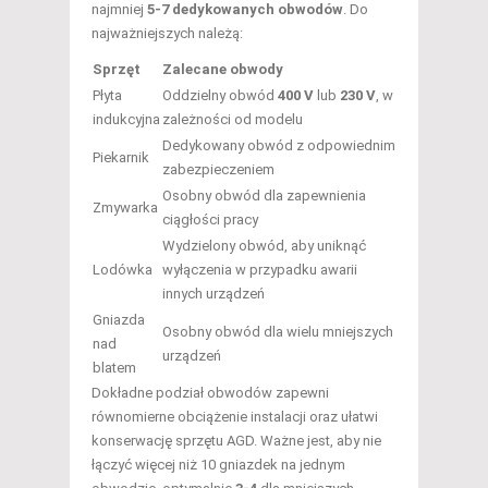
najmniej
5-7 dedykowanych obwodów
. Do
najważniejszych należą:
Sprzęt
Zalecane obwody
Płyta
Oddzielny obwód
400 V
lub
230 V
, w
indukcyjna
zależności od modelu
Dedykowany obwód z odpowiednim
Piekarnik
zabezpieczeniem
Osobny obwód dla zapewnienia
Zmywarka
ciągłości pracy
Wydzielony obwód, aby uniknąć
Lodówka
wyłączenia w przypadku awarii
innych urządzeń
Gniazda
Osobny obwód dla wielu mniejszych
nad
urządzeń
blatem
Dokładne podział obwodów zapewni
równomierne obciążenie instalacji oraz ułatwi
konserwację sprzętu AGD. Ważne jest, aby nie
łączyć więcej niż 10 gniazdek na jednym