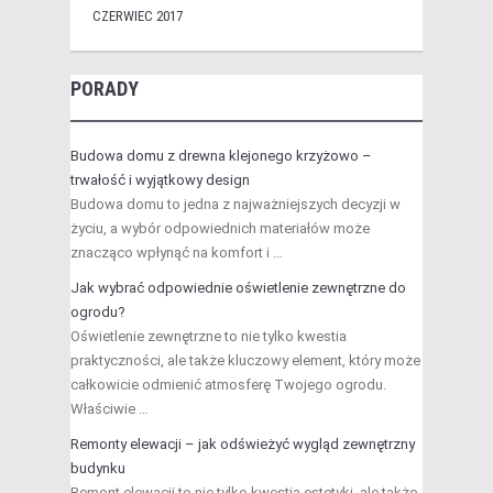
CZERWIEC 2017
PORADY
Budowa domu z drewna klejonego krzyżowo –
trwałość i wyjątkowy design
Budowa domu to jedna z najważniejszych decyzji w
życiu, a wybór odpowiednich materiałów może
znacząco wpłynąć na komfort i …
Jak wybrać odpowiednie oświetlenie zewnętrzne do
ogrodu?
Oświetlenie zewnętrzne to nie tylko kwestia
praktyczności, ale także kluczowy element, który może
całkowicie odmienić atmosferę Twojego ogrodu.
Właściwie …
Remonty elewacji – jak odświeżyć wygląd zewnętrzny
budynku
Remont elewacji to nie tylko kwestia estetyki, ale także