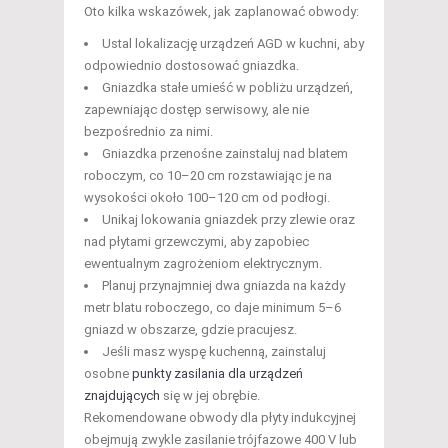
Oto kilka wskazówek, jak zaplanować obwody:
Ustal lokalizację urządzeń AGD w kuchni, aby
odpowiednio dostosować gniazdka.
Gniazdka stałe umieść w pobliżu urządzeń,
zapewniając dostęp serwisowy, ale nie
bezpośrednio za nimi.
Gniazdka przenośne zainstaluj nad blatem
roboczym, co 10–20 cm rozstawiając je na
wysokości około 100–120 cm od podłogi.
Unikaj lokowania gniazdek przy zlewie oraz
nad płytami grzewczymi, aby zapobiec
ewentualnym zagrożeniom elektrycznym.
Planuj przynajmniej dwa gniazda na każdy
metr blatu roboczego, co daje minimum 5–6
gniazd w obszarze, gdzie pracujesz.
Jeśli masz wyspę kuchenną, zainstaluj
osobne
punkty zasilania dla urządzeń
znajdujących
się w jej obrębie.
Rekomendowane obwody dla płyty indukcyjnej
obejmują zwykle zasilanie trójfazowe 400 V lub