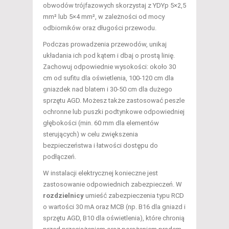
obwodów trójfazowych skorzystaj z YDYp 5×2,5
mm² lub 5×4 mm², w zależności od mocy
odbiorników oraz długości przewodu.
Podczas prowadzenia przewodów, unikaj
układania ich pod kątem i dbaj o prostą linię.
Zachowuj odpowiednie wysokości: około 30
cm od sufitu dla oświetlenia, 100-120 cm dla
gniazdek nad blatem i 30-50 cm dla dużego
sprzętu AGD. Możesz także zastosować peszle
ochronne lub puszki podtynkowe odpowiedniej
głębokości (min. 60 mm dla elementów
sterujących) w celu zwiększenia
bezpieczeństwa i łatwości dostępu do
podłączeń.
W instalacji elektrycznej konieczne jest
zastosowanie odpowiednich zabezpieczeń. W
rozdzielnicy
umieść zabezpieczenia typu RCD
o wartości 30 mA oraz MCB (np. B16 dla gniazd i
sprzętu AGD, B10 dla oświetlenia), które chronią