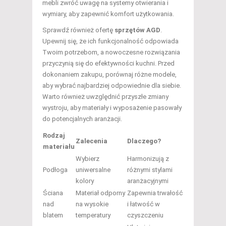
mebli zwróć uwagę na systemy otwierania i
wymiary, aby zapewnić komfort użytkowania.
Sprawdź również ofertę
sprzętów AGD
.
Upewnij się, że ich funkcjonalność odpowiada
Twoim potrzebom, a nowoczesne rozwiązania
przyczynią się do efektywności kuchni. Przed
dokonaniem zakupu, porównaj różne modele,
aby wybrać najbardziej odpowiednie dla siebie.
Warto również uwzględnić przyszłe zmiany
wystroju, aby materiały i wyposażenie pasowały
do potencjalnych aranżacji.
Rodzaj
Zalecenia
Dlaczego?
materiału
Wybierz
Harmonizują z
Podłoga
uniwersalne
różnymi stylami
kolory
aranżacyjnymi
Ściana
Materiał odporny
Zapewnia trwałość
nad
na wysokie
i łatwość w
blatem
temperatury
czyszczeniu