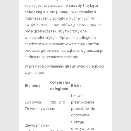
kuchni jest zastosowanie
zasady trójkąta
roboczego
, która pomaga w optymalnym
rozmieszczeniu sprzętów kuchennych. W
swojej kuchni ustaw lodówkę, zlewozmywak i
płytę grzewczą tak, aby tworzyły one
wierzchołki trójkąta. Optymalne odległości
między tymi elementami gwarantują komfort
podczas gotowania i sprzątania, ograniczając
nadmierne przemieszczenie się.
W praktyce powinieneś utrzymywać odległości
wynoszące:
Optymalna
Element
Efekt
odległość
Ułatwia
Lodówka –
120–210
przenoszenie
Zlewozmywak
cm
produktów do
gotowania.
Sprzyja
Zlewozmywak
efektywnemu