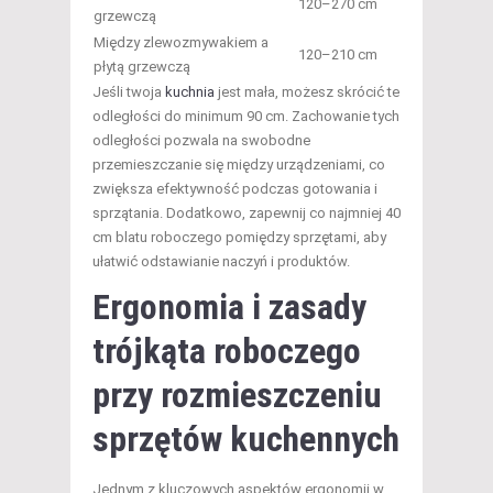
120–270 cm
grzewczą
Między zlewozmywakiem a
120–210 cm
płytą grzewczą
Jeśli twoja
kuchnia
jest mała, możesz skrócić te
odległości do minimum 90 cm. Zachowanie tych
odległości pozwala na swobodne
przemieszczanie się między urządzeniami, co
zwiększa efektywność podczas gotowania i
sprzątania. Dodatkowo, zapewnij co najmniej 40
cm blatu roboczego pomiędzy sprzętami, aby
ułatwić odstawianie naczyń i produktów.
Ergonomia i zasady
trójkąta roboczego
przy rozmieszczeniu
sprzętów kuchennych
Jednym z kluczowych aspektów ergonomii w