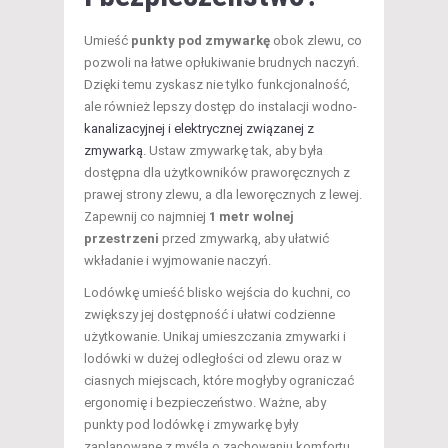
Umieść
punkty pod zmywarkę
obok zlewu, co
pozwoli na łatwe opłukiwanie brudnych naczyń.
Dzięki temu zyskasz nie tylko funkcjonalność,
ale również lepszy dostęp do instalacji wodno-
kanalizacyjnej i elektrycznej związanej z
zmywarką
. Ustaw zmywarkę tak, aby była
dostępna dla użytkowników praworęcznych z
prawej strony zlewu, a dla leworęcznych z lewej.
Zapewnij co najmniej
1 metr wolnej
przestrzeni
przed zmywarką, aby ułatwić
wkładanie i wyjmowanie naczyń.
Lodówkę umieść blisko wejścia do kuchni, co
zwiększy jej dostępność i ułatwi codzienne
użytkowanie. Unikaj umieszczania zmywarki i
lodówki w dużej odległości od zlewu oraz w
ciasnych miejscach, które mogłyby ograniczać
ergonomię i bezpieczeństwo. Ważne, aby
punkty pod lodówkę i zmywarkę były
zaplanowane z myślą o zachowaniu komfortu