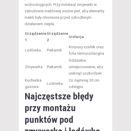
wolnostojących. Przy instalacji zmywarki w
zabudowie meblowej ważne jest, aby elementy
mebli były chronione przed szkodliwym
działaniem ciepła.
Urządzenie
Urządzenie
Izolacja
1
2
Korpusy szafek oraz
Lodówka
Piekarnik
folia termoizolacyjna
Oddzielne
Zmywarka
Piekarnik
umiejscowienie, aby
uniknąć uszkodzeń
Kuchenka
Co najmniej 30 cm
Lodówka
gazowa
odstępu
Najczęstsze błędy
przy montażu
punktów pod