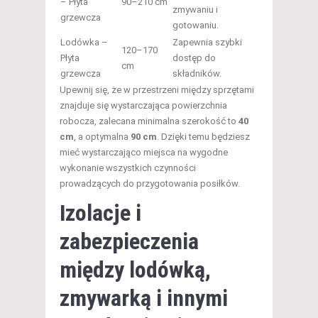
– Płyta
90–210 cm
zmywaniu i
grzewcza
gotowaniu.
Lodówka –
Zapewnia szybki
120–170
Płyta
dostęp do
cm
grzewcza
składników.
Upewnij się, że w przestrzeni między sprzętami
znajduje się wystarczająca powierzchnia
robocza, zalecana minimalna szerokość to
40
cm
, a optymalna
90 cm
. Dzięki temu będziesz
mieć wystarczająco miejsca na wygodne
wykonanie wszystkich czynności
prowadzących do przygotowania posiłków.
Izolacje i
zabezpieczenia
między lodówką,
zmywarką i innymi