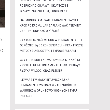
MOSTEK TERMICZNY W STREFIE COKOŁU: JAK
ROZPOZNAĆ OBJAWY I SKUTECZNIE
SPRAWDZIĆ IZOLACJĘ FUNDAMENTU
HARMONOGRAM PRAC FUNDAMENTOWYCH
KROK PO KROKU: JAK ZAPLANOWAĆ TERMINY,
ZASOBY I UNIKNĄĆ OPÓŹNIEŃ
fy
JAK ROZPOZNAĆ WILGOĆ W FUNDAMENTACH I
ODRÓŻNIĆ JĄ OD KONDENSACJI – PRAKTYCZNE
ją.
METODY DIAGNOSTYKI I TYPOWE PUŁAPKI
CZY FOLIA KUBEŁKOWA POWINNA STYKAĆ SIĘ
Z OCIEPLENIEM FUNDAMENTU I JAK UNIKNĄĆ
RYZYKA WILGOCI ORAZ PLEŚNI?
ILE WARSTW MASY BITUMICZNEJ NA
FUNDAMENTY WYBRAĆ W ZALEŻNOŚCI OD
WARUNKÓW GRUNTOWO-WODNYCH I TYPU
IZOLACJI