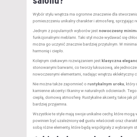
salonu?
Wybór stylu wnętrza ma ogromne znaczenie dla stworzeni
pomieszczeniu unikalny charakter i atmosferę, sprzyjając 
Jednym z popularnych wyborów jest
nowoczesny minim
funkcjonalnymi meblami. Taki styl może wydawać się chłod
można go uczynić znacznie bardziej przytulnym. W minimal
harmonię i ciepło.
Kolejnym ciekawym rozwiązaniem jest
klasyczna elegan
stonowanymi barwami, co tworzy luksusową, ale jednocześ
nowoczesnymi elementami, nadając wnętrzu eklektyczny ch
Nie można także zapomnieć o
rustykalnym uroku
, który
kamienne akcenty i tkaniny w naturalnych odcieniach. Tego
ciepłą, domową atmosferę. Rustykalne akcenty, takie jak pl
bardziej przyjemna.
Wszystkie te style mają swoje unikalne cechy, które mogą 
powinien być uzależniony
od
gustu właścicieli oraz charak
sobą różne elementy, które będą współgrały z wybranym s