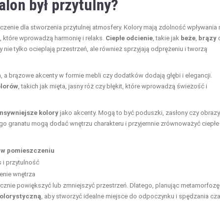
alon był przytulny?
enie dla stworzenia przytulnej atmosfery. Kolory mają zdolność wpływania 
 które wprowadzą harmonię i relaks.
Ciepłe odcienie
, takie jak
beże
,
brązy
 nie tylko ocieplają przestrzeń, ale również sprzyjają odprężeniu i tworzą
, a brązowe akcenty w formie mebli czy dodatków dodają głębi i elegancji.
olorów
, takich jak mięta, jasny róż czy błękit, które wprowadzą świeżość i
ensywniejsze kolory
jako akcenty. Mogą to być poduszki, zasłony czy obrazy
kiego granatu mogą dodać wnętrzu charakteru i przyjemnie zrównoważyć ciepłe
 w pomieszczeniu
 i przytulność
enie wnętrza
cznie powiększyć lub zmniejszyć przestrzeń. Dlatego, planując metamorfozę
olorystyczną
, aby stworzyć idealne miejsce do odpoczynku i spędzania cz