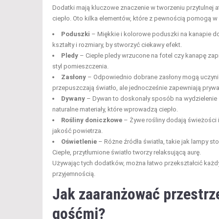
Dodatki mają kluczowe znaczenie w tworzeniu przytulnej a
ciepło. Oto kilka elementów, które z pewnością pomogą w 
Poduszki
– Miękkie i kolorowe poduszki na kanapie dod
kształty i rozmiary, by stworzyć ciekawy efekt.
Pledy
– Ciepłe pledy wrzucone na fotel czy kanapę zap
styl pomieszczenia.
Zasłony
– Odpowiednio dobrane zasłony mogą uczynić s
przepuszczają światło, ale jednocześnie zapewniają pryw
Dywany
– Dywan to doskonały sposób na wydzielenie s
naturalne materiały, które wprowadzą ciepło.
Rośliny doniczkowe
– Żywe rośliny dodają świeżości i
jakość powietrza.
Oświetlenie
– Różne źródła światła, takie jak lampy s
Ciepłe, przytłumione światło tworzy relaksującą aurę.
Używając tych dodatków, można łatwo przekształcić każdy 
przyjemnością.
Jak zaaranżować przestrze
gośćmi?