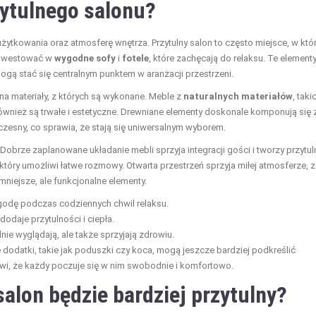
ytulnego salonu?
ytkowania oraz atmosferę wnętrza. Przytulny salon to często miejsce, w któ
ainwestować w
wygodne sofy
i
fotele
, które zachęcają do relaksu. Te elementy
ogą stać się centralnym punktem w aranżacji przestrzeni.
a materiały, z których są wykonane. Meble z
naturalnych materiałów
, taki
również są trwałe i estetyczne. Drewniane elementy doskonale komponują się 
zesny, co sprawia, że stają się uniwersalnym wyborem.
 Dobrze zaplanowane układanie mebli sprzyja integracji gości i tworzy przytul
 który umożliwi łatwe rozmowy. Otwarta przestrzeń sprzyja miłej atmosferze, 
niejsze, ale funkcjonalne elementy.
godę podczas codziennych chwil relaksu.
odaje przytulności i ciepła.
nie wyglądają, ale także sprzyjają zdrowiu.
e dodatki, takie jak poduszki czy koca, mogą jeszcze bardziej podkreślić
wi, że każdy poczuje się w nim swobodnie i komfortowo.
salon będzie bardziej przytulny?