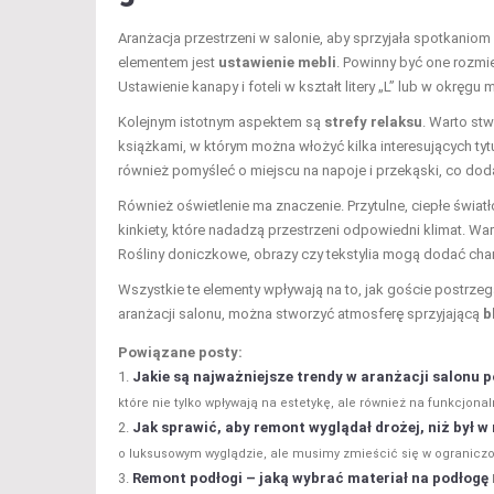
Aranżacja przestrzeni w salonie, aby sprzyjała spotkani
elementem jest
ustawienie mebli
. Powinny być one roz
Ustawienie kanapy i foteli w kształt litery „L” lub w okręg
Kolejnym istotnym aspektem są
strefy relaksu
. Warto st
książkami, w którym można włożyć kilka interesujących tyt
również pomyśleć o miejscu na napoje i przekąski, co dod
Również oświetlenie ma znaczenie. Przytulne, ciepłe świ
kinkiety, które nadadzą przestrzeni odpowiedni klimat. Wa
Rośliny doniczkowe, obrazy czy tekstylia mogą dodać chara
Wszystkie te elementy wpływają na to, jak goście postrzeg
aranżacji salonu, można stworzyć atmosferę sprzyjającą
b
Powiązane posty:
Jakie są najważniejsze trendy w aranżacji salonu
które nie tylko wpływają na estetykę, ale również na funkcjonal
Jak sprawić, aby remont wyglądał drożej, niż był w
o luksusowym wyglądzie, ale musimy zmieścić się w ograniczo
Remont podłogi – jaką wybrać materiał na podłogę