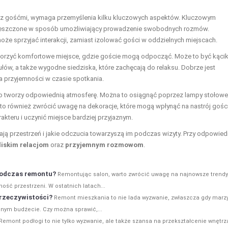
om z gośćmi, wymaga przemyślenia kilku kluczowych aspektów. Kluczowym
mieszczone w sposób umożliwiający prowadzenie swobodnych rozmów.
u może sprzyjać interakcji, zamiast izolować gości w oddzielnych miejscach.
worzyć komfortowe miejsce, gdzie goście mogą odpocząć. Może to być kącik
ułów, a także wygodne siedziska, które zachęcają do relaksu. Dobrze jest
a przyjemności w czasie spotkania.
atło tworzy odpowiednią atmosferę. Można to osiągnąć poprzez lampy stołowe
rto również zwrócić uwagę na dekoracje, które mogą wpłynąć na nastrój gości
kteru i uczynić miejsce bardziej przyjaznym.
ają przestrzeń i jakie odczucia towarzyszą im podczas wizyty. Przy odpowied
liskim relacjom
oraz
przyjemnym rozmowom
.
 podczas remontu?
Remontując salon, warto zwrócić uwagę na najnowsze trendy
ność przestrzeni. W ostatnich latach...
 rzeczywistości?
Remont mieszkania to nie lada wyzwanie, zwłaszcza gdy mar
nym budżecie. Czy można sprawić,...
Remont podłogi to nie tylko wyzwanie, ale także szansa na przekształcenie wnętrz