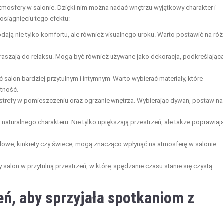
tmosfery w salonie. Dzięki nim można nadać wnętrzu wyjątkowy charakter i
osiągnięciu tego efektu:
ają nie tylko komfortu, ale również visualnego uroku. Warto postawić na ró
raszają do relaksu. Mogą być również używane jako dekoracja, podkreślając
alon bardziej przytulnym i intymnym. Warto wybierać materiały, które
atność.
trefy w pomieszczeniu oraz ogrzanie wnętrza. Wybierając dywan, postaw na
 naturalnego charakteru. Nie tylko upiększają przestrzeń, ale także poprawiaj
tołowe, kinkiety czy świece, mogą znacząco wpłynąć na atmosferę w salonie.
salon w przytulną przestrzeń, w której spędzanie czasu stanie się czystą
ń, aby sprzyjała spotkaniom z