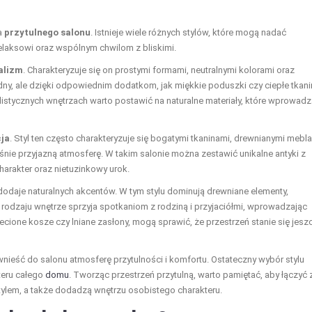
a
przytulnego salonu
. Istnieje wiele różnych stylów, które mogą nadać
relaksowi oraz wspólnym chwilom z bliskimi.
alizm
. Charakteryzuje się on prostymi formami, neutralnymi kolorami oraz
ny, ale dzięki odpowiednim dodatkom, jak miękkie poduszki czy ciepłe tkani
istycznych wnętrzach warto postawić na naturalne materiały, które wprowadz
cja
. Styl ten często charakteryzuje się bogatymi tkaninami, drewnianymi mebla
nie przyjazną atmosferę. W takim salonie można zestawić unikalne antyki z
arakter oraz nietuzinkowy urok.
 dodaje naturalnych akcentów. W tym stylu dominują drewniane elementy,
 rodzaju wnętrze sprzyja spotkaniom z rodziną i przyjaciółmi, wprowadzając
ecione kosze czy lniane zasłony, mogą sprawić, że przestrzeń stanie się jesz
wnieść do salonu atmosferę przytulności i komfortu. Ostateczny wybór stylu
teru całego
domu
. Tworząc przestrzeń przytulną, warto pamiętać, aby łączyć 
tylem, a także dodadzą wnętrzu osobistego charakteru.