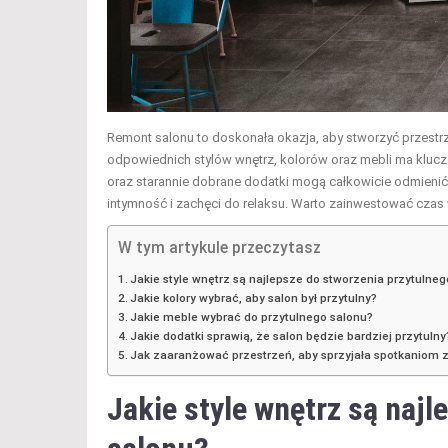
Remont salonu to doskonała okazja, aby stworzyć przestr
odpowiednich stylów wnętrz, kolorów oraz mebli ma klucz
oraz starannie dobrane dodatki mogą całkowicie odmieni
intymność i zachęci do relaksu. Warto zainwestować czas 
W tym artykule przeczytasz
Jakie style wnętrz są najlepsze do stworzenia przytulne
Jakie kolory wybrać, aby salon był przytulny?
Jakie meble wybrać do przytulnego salonu?
Jakie dodatki sprawią, że salon będzie bardziej przytulny
Jak zaaranżować przestrzeń, aby sprzyjała spotkaniom 
Jakie style wnętrz są naj