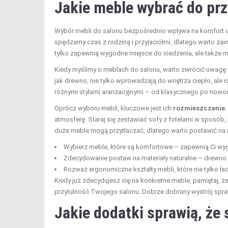
Jakie
meble
wybrać do prz
Wybór mebli do salonu bezpośrednio wpływa na komfort uż
spędzamy czas z rodziną i przyjaciółmi, dlatego warto z
tylko zapewnią wygodne miejsce do siedzenia, ale także m
Kiedy myślimy o meblach do salonu, warto zwrócić uwagę n
jak drewno, nie tylko wprowadzają do wnętrza ciepło, ale 
różnymi stylami aranżacyjnymi – od klasycznego po nowoc
Oprócz wyboru mebli, kluczowe jest ich
rozmieszczenie
.
atmosferę. Staraj się zestawiać sofy z fotelami w sposób,
duże meble mogą przytłaczać, dlatego warto postawić na m
Wybierz meble, które są komfortowe – zapewnią Ci wy
Zdecydowanie postaw na materiały naturalne – drewno d
Rozważ ergonomiczne kształty mebli, które nie tylko ład
Kiedy już zdecydujesz się na konkretne meble, pamiętaj, ż
przytulność Twojego salonu. Dobrze dobrany wystrój spra
Jakie dodatki sprawią, że 