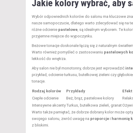
Jakie kolory wybrać, aby s
Wybór odpowiednich kolorów do salonu ma kluczowe znacz
nasze samopoczucie, dlatego warto zdecydować się na te,
różne odcienie
pastelowe
, są idealnym wyborem. Te kolory
przyjemne miejsce do wypoczynku.
Beżowe tonacje doskonale łączą się z naturalnym światłem
Warto również pomyśleć o zastosowaniu
pastelowych k
lekkość do wnętrza.
Aby salon nie był monotonny, dobrze jest wprowadzić
int
przykład, odcienie turkusu, butelkowej zieleni czy głębo
tonacje.
Rodzaj kolorów
Przykłady
Efekt
Ciepłe odcienie
Beż, brąz, pastelowe kolory
Relaks
Intensywne akcenty
Turkus, butelkowa zieleń, granat
Ożywi
Warto także pamiętać, że dobrze dobrany kolor może opty
swojego salonu, zwróć uwagę na
proporcje
i
harmonię k
z bliskimi.