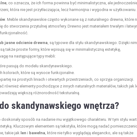
alne
, co oznacza, że ich forma powinna być minimalistyczna, ale jednocześni
eni, która nie jest przytłaczająca, lecz harmonijna i wygodna w użytkowaniu.
łów
. Meble skandynawskie często wykonane są z naturalnego drewna, które n
ię do stworzenia przytulnej atmosfery. Drewno jest materiałem trwałym i łatw
funkcjonalność.
ub jasne odcienie drewna
, są typowe dla stylu skandynawskiego. Dzięki nim
 są także proste formy, które wpisują się w minimalistyczną estetykę,
agę na następujące typy mebli:
które pasują do modelu skandynawskiego.
ch kolorach, które są wysoce funkcjonalne.
opartej na prostych liniach i otwartych przestrzeniach, co sprzyja organizacji.
również elementy pochodzące z innych naturalnych materiałów, takich jak l
rowadzają większą różnorodność teksturalną.
 do skandynawskiego wnętrza?
oskonały sposób na nadanie mu wyjątkowego charakteru. W tym stylu war
stetyką. Kluczowym elementem są tekstylia, które mogą nadać pomieszczen
e, takie jak
len
i
bawełna
, które nie tylko wyglądają elegancko, ale są także