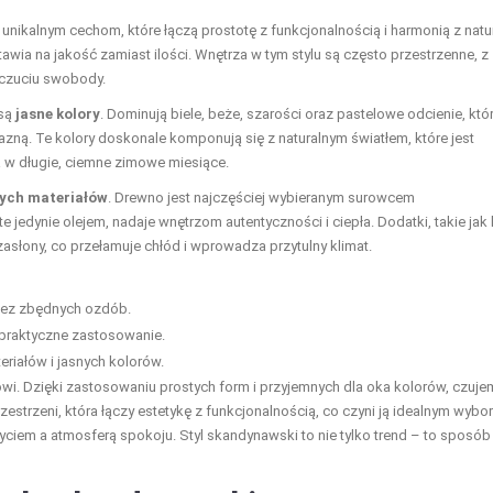
nikalnym cechom, które łączą prostotę z funkcjonalnością i harmonią z natu
stawia na jakość zamiast ilości. Wnętrza w tym stylu są często przestrzenne, z
odczuciu swobody.
 są
jasne kolory
. Dominują biele, beże, szarości oraz pastelowe odcienie, któ
jazną. Te kolory doskonale komponują się z naturalnym światłem, które jest
w długie, ciemne zimowe miesiące.
ych materiałów
. Drewno jest najczęściej wybieranym surowcem
dynie olejem, nadaje wnętrzom autentyczności i ciepła. Dodatki, takie jak l
słony, co przełamuje chłód i wprowadza przytulny klimat.
 bez zbędnych ozdób.
praktyczne zastosowanie.
riałów i jasnych kolorów.
i. Dzięki zastosowaniu prostych form i przyjemnych dla oka kolorów, czuje
zestrzeni, która łączy estetykę z funkcjonalnością, co czyni ją idealnym wyb
em a atmosferą spokoju. Styl skandynawski to nie tylko trend – to sposób