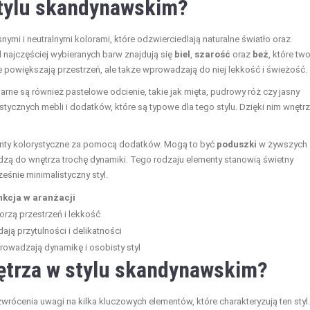
stylu skandynawskim?
ymi i neutralnymi kolorami, które odzwierciedlają naturalne światło oraz
d najczęściej wybieranych barw znajdują się
biel
,
szarość
oraz
beż
, które tw
ie powiększają przestrzeń, ale także wprowadzają do niej lekkość i świeżość.
rne są również pastelowe odcienie, takie jak mięta, pudrowy róż czy jasny
istycznych mebli i dodatków, które są typowe dla tego stylu. Dzięki nim wnętr
enty kolorystyczne za pomocą dodatków. Mogą to być
poduszki
w żywszych
dzą do wnętrza trochę dynamiki. Tego rodzaju elementy stanowią świetny
eśnie minimalistyczny styl.
nkcja w aranżacji
rzą przestrzeń i lekkość
ają przytulności i delikatności
owadzają dynamikę i osobisty styl
ętrza w stylu skandynawskim?
ócenia uwagi na kilka kluczowych elementów, które charakteryzują ten styl.