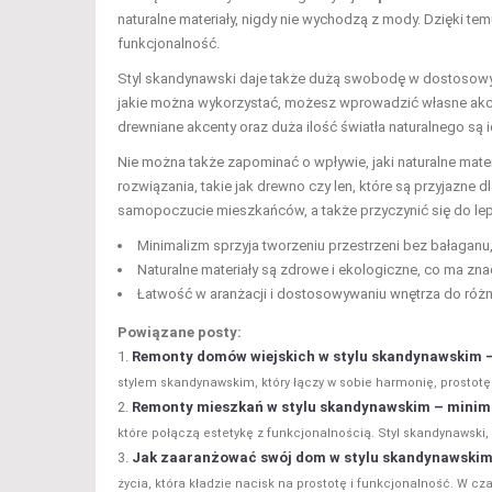
naturalne materiały, nigdy nie wychodzą z mody. Dzięki tem
funkcjonalność.
Styl skandynawski daje także dużą swobodę w dostosowyw
jakie można wykorzystać, możesz wprowadzić własne akcen
drewniane akcenty oraz duża ilość światła naturalnego są i
Nie można także zapominać o wpływie, jaki naturalne mate
rozwiązania, takie jak drewno czy len, które są przyjazne 
samopoczucie mieszkańców, a także przyczynić się do lep
Minimalizm sprzyja tworzeniu przestrzeni bez bałaganu
Naturalne materiały są zdrowe i ekologiczne, co ma zn
Łatwość w aranżacji i dostosowywaniu wnętrza do różn
Powiązane posty:
Remonty domów wiejskich w stylu skandynawskim –
stylem skandynawskim, który łączy w sobie harmonię, prostotę 
Remonty mieszkań w stylu skandynawskim – minima
które połączą estetykę z funkcjonalnością. Styl skandynawski,
Jak zaaranżować swój dom w stylu skandynawski
życia, która kładzie nacisk na prostotę i funkcjonalność. W cza