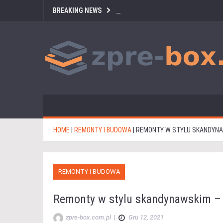
BREAKING NEWS
HOME
|
REMONTY I BUDOWA
|
REMONTY W STYLU SKANDYNAW
REMONTY I BUDOWA
Remonty w stylu skandynawskim – m
zpre-box.com.pl
|
Gru 12, 2021