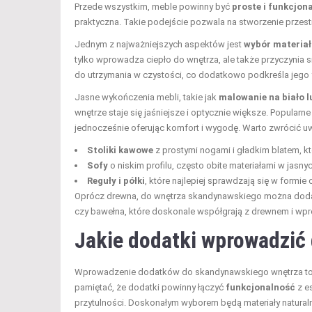
Przede wszystkim, meble powinny być
proste i funkcjon
praktyczna. Takie podejście pozwala na stworzenie przestrz
Jednym z najważniejszych aspektów jest
wybór materia
tylko wprowadza ciepło do wnętrza, ale także przyczynia s
do utrzymania w czystości, co dodatkowo podkreśla jego 
Jasne wykończenia mebli, takie jak
malowanie na biało l
wnętrze staje się jaśniejsze i optycznie większe. Popularne
jednocześnie oferując komfort i wygodę. Warto zwrócić uw
Stoliki kawowe
z prostymi nogami i gładkim blatem, 
Sofy
o niskim profilu, często obite materiałami w jasny
Reguły i półki
, które najlepiej sprawdzają się w formie 
Oprócz drewna, do wnętrza skandynawskiego można dodać 
czy bawełna, które doskonale współgrają z drewnem i wp
Jakie dodatki wprowadzić
Wprowadzenie dodatków do skandynawskiego wnętrza to d
pamiętać, że dodatki powinny łączyć
funkcjonalność
z e
przytulności. Doskonałym wyborem będą materiały naturaln