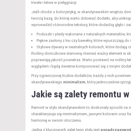
trwałe i łatwe w pielęgnacji.
Jeśli chodzi o kolorystykę, w skandynawskim wnętrzu do
tworzą bazę, do której warto dobierać dodatki, aby uniknąć
wprowadzić różnorodne tekstury, które dodadzą głębi i za
Poduszki i pledy wykonane z naturalnych materiałów, któ
Piękne zasłony z lnu czy bawełny, które wpuszczają do 
Stylowe dywany w neutralnych kolorach, które dodają cie
Rośliny doniczkowe stanowią również ważny element w s
poprawiają jakość powietrza. Warto postawić na rośliny ła
wyglądem i będą świetnie komponować się z innymi doda
Przy ograniczonej liczbie dodatków, każdy z nich powinien
skandynawskiego
minimalizm
, który jednocześnie sprzyj
Jakie są zalety remontu 
Remont w stylu skandynawskim to doskonały sposób na stwo
charakteryzuje się minimalizmem, jasnymi kolorami oraz fu
harmonię w swoim otoczeniu.
Jedną z kluczowych zalet tego stylu jest
ponadczasowoś