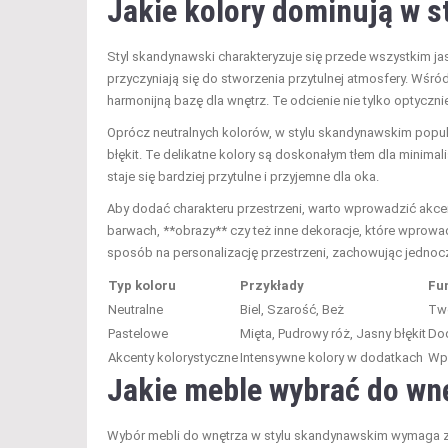
Jakie kolory dominują w 
Styl skandynawski charakteryzuje się przede wszystkim jasn
przyczyniają się do stworzenia przytulnej atmosfery. Wśró
harmonijną bazę dla wnętrz. Te odcienie nie tylko optyczn
Oprócz neutralnych kolorów, w stylu skandynawskim popula
błękit. Te delikatne kolory są doskonałym tłem dla minimal
staje się bardziej przytulne i przyjemne dla oka.
Aby dodać charakteru przestrzeni, warto wprowadzić akc
barwach, **obrazy** czy też inne dekoracje, które wprowa
sposób na personalizację przestrzeni, zachowując jednocz
Typ koloru
Przykłady
Fu
Neutralne
Biel, Szarość, Beż
Two
Pastelowe
Mięta, Pudrowy róż, Jasny błękit
Dod
Akcenty kolorystyczne
Intensywne kolory w dodatkach
Wpr
Jakie
meble
wybrać do wn
Wybór mebli do wnętrza w stylu skandynawskim wymaga zwr