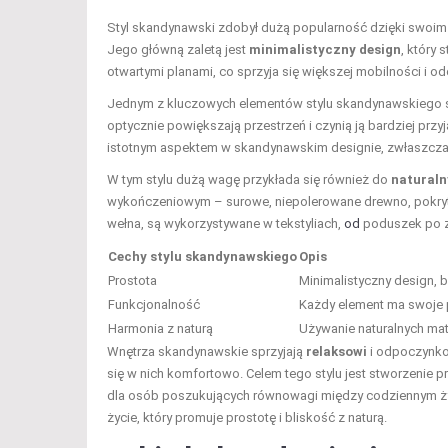
Styl skandynawski zdobył dużą popularność dzięki swoim u
Jego główną zaletą jest
minimalistyczny design
, który 
otwartymi planami, co sprzyja się większej mobilności i 
Jednym z kluczowych elementów stylu skandynawskiego
optycznie powiększają przestrzeń i czynią ją bardziej przy
istotnym aspektem w skandynawskim designie, zwłaszcza 
W tym stylu dużą wagę przykłada się również do
naturaln
wykończeniowym – surowe, niepolerowane drewno, pokryte je
wełna, są wykorzystywane w tekstyliach,
od
poduszek po za
Cechy stylu skandynawskiego
Opis
Prostota
Minimalistyczny design,
Funkcjonalność
Każdy element ma swoje 
Harmonia z naturą
Używanie naturalnych mate
Wnętrza skandynawskie sprzyjają
relaksowi
i odpoczynkow
się w nich komfortowo. Celem tego stylu jest stworzenie pr
dla osób poszukujących równowagi między codziennym życi
życie, który promuje prostotę i bliskość z naturą.