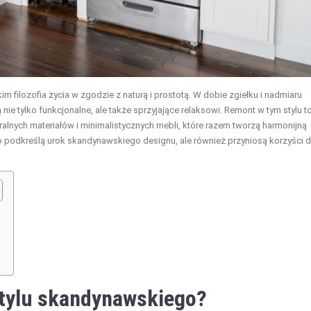
im filozofia życia w zgodzie z naturą i prostotą. W dobie zgiełku i nadmiaru
ie tylko funkcjonalne, ale także sprzyjające relaksowi. Remont w tym stylu t
lnych materiałów i minimalistycznych mebli, które razem tworzą harmonijną
ko podkreślą urok skandynawskiego designu, ale również przyniosą korzyści d
stylu skandynawskiego?