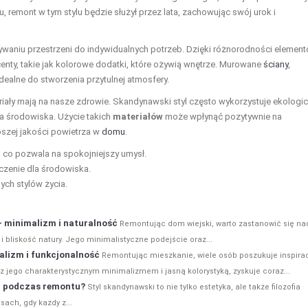
u, remont w tym stylu będzie służył przez lata, zachowując swój urok i
aniu przestrzeni do indywidualnych potrzeb. Dzięki różnorodności element
ty, takie jak kolorowe dodatki, które ożywią wnętrze. Murowane
ściany
,
dealne do stworzenia przytulnej atmosfery.
riały mają na nasze zdrowie. Skandynawski styl często wykorzystuje ekologi
dla środowiska. Użycie takich
materiałów
może wpłynąć pozytywnie na
szej jakości powietrza w
domu
.
, co pozwala na spokojniejszy umysł.
aczenie dla środowiska.
ych stylów życia.
 minimalizm i naturalność
Remontując dom wiejski, warto zastanowić się na
i bliskość natury. Jego minimalistyczne podejście oraz...
lizm i funkcjonalność
Remontując mieszkanie, wiele osób poszukuje inspirac
 z jego charakterystycznym minimalizmem i jasną kolorystyką, zyskuje coraz...
m podczas remontu?
Styl skandynawski to nie tylko estetyka, ale także filozofia
sach, gdy każdy z...