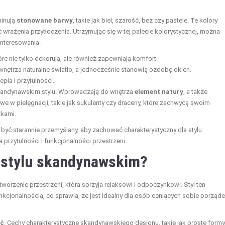
minują
stonowane barwy
, takie jak biel, szarość, beż czy pastele. Te kolory
 wrażenia przytłoczenia. Utrzymując się w tej palecie kolorystycznej, można
interesowania.
re nie tylko dekorują, ale również zapewniają komfort.
wnętrza naturalne światło, a jednocześnie stanowią ozdobę okien.
pła i przytulności.
kandynawskim stylu. Wprowadzają do wnętrza
element natury
, a także
twe w pielęgnacji, takie jak sukulenty czy draceny, które zachwycą swoim
tkami.
 być starannie przemyślany, aby zachować charakterystyczny dla stylu
a przytulności i funkcjonalności przestrzeni.
w stylu skandynawskim?
rzenie przestrzeni, która sprzyja relaksowi i odpoczynkowi. Styl ten
nkcjonalnością, co sprawia, że jest idealny dla osób ceniących sobie porząde
ć
. Cechy charakterystyczne skandynawskiego designu, takie jak proste formy