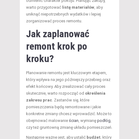
odmienić charakter pokoju. Planując zakupy,
warto przygotować
listę materiałów
, aby
uniknąć niepotrzebnych wydatków i lepiej
zorganizować proces remontu.
Jak zaplanować
remont krok po
kroku?
Planowanie remontu jest kluczowym etapem,
który wpływa na jego późniejszy przebieg oraz
efekt końcowy. Aby zrealizować cały proces
skutecznie, warto rozpocząć od
określenia
zakresu prac
. Zastanów się, które
pomieszczenia będą remontowane i jakie
konkretne zmiany chcesz wprowadzić. Może to
obejmować malowanie
ścian
, wymianę
podłóg
,
czy też gruntowną zmianę układu pomieszczeń.
Następnie ważne jest, aby ustalić
budżet
, który