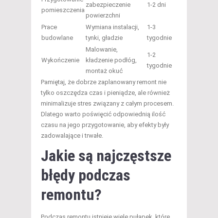
zabezpieczenie
1-2 dni
pomieszczenia
powierzchni
Prace
Wymiana instalacji,
1-3
budowlane
tynki, gładzie
tygodnie
Malowanie,
1-2
Wykończenie
kładzenie podłóg,
tygodnie
montaż okuć
Pamiętaj, że dobrze zaplanowany remont nie
tylko oszczędza czas i pieniądze, ale również
minimalizuje stres związany z całym procesem.
Dlatego warto poświęcić odpowiednią ilość
czasu na jego przygotowanie, aby efekty były
zadowalające i trwałe.
Jakie są najczęstsze
błędy podczas
remontu?
Podczas remontu istnieje wiele pułapek, które