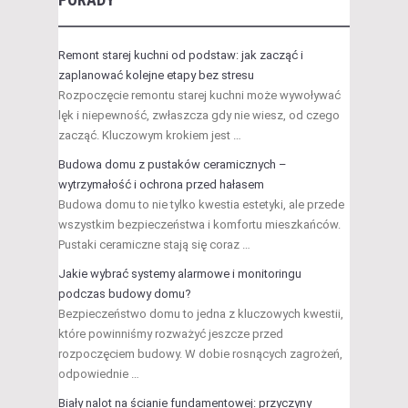
Remont starej kuchni od podstaw: jak zacząć i
zaplanować kolejne etapy bez stresu
Rozpoczęcie remontu starej kuchni może wywoływać
lęk i niepewność, zwłaszcza gdy nie wiesz, od czego
zacząć. Kluczowym krokiem jest …
Budowa domu z pustaków ceramicznych –
wytrzymałość i ochrona przed hałasem
Budowa domu to nie tylko kwestia estetyki, ale przede
wszystkim bezpieczeństwa i komfortu mieszkańców.
Pustaki ceramiczne stają się coraz …
Jakie wybrać systemy alarmowe i monitoringu
podczas budowy domu?
Bezpieczeństwo domu to jedna z kluczowych kwestii,
które powinniśmy rozważyć jeszcze przed
rozpoczęciem budowy. W dobie rosnących zagrożeń,
odpowiednie …
Biały nalot na ścianie fundamentowej: przyczyny