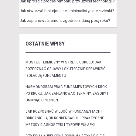
Jak uprościć proces remontu przy użyciu technologii?
Jak stworzyć funkcjonalne i minimalistyczne łazienki?
Jak zaplanować remont zgodnie z daną porą roku?
OSTATNIE WPISY
MOSTEK TERMICZNY W STREFIE COKOŁU: JAK
ROZPOZNAĆ OBJAWY I SKUTECZNIE SPRAWDZIĆ
IZOLACJĘ FUNDAMENTU
HARMONOGRAM PRAC FUNDAMENTOWYCH KROK
PO KROKU: JAK ZAPLANOWAĆ TERMINY, ZASOBY I
UNIKNĄĆ OPÓŹNIEŃ
JAK ROZPOZNAĆ WILGOĆ W FUNDAMENTACH I
ODRÓŻNIĆ JĄ OD KONDENSACJI – PRAKTYCZNE
METODY DIAGNOSTYKI I TYPOWE PUŁAPKI
CZY FOLIA KUBEŁKOWA POWINNA STYKAĆ SIĘ Z