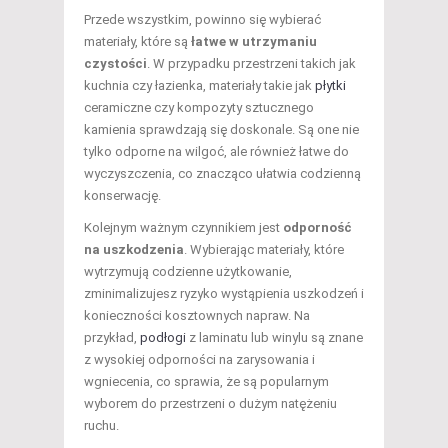
Przede wszystkim, powinno się wybierać
materiały, które są
łatwe w utrzymaniu
czystości
. W przypadku przestrzeni takich jak
kuchnia czy łazienka, materiały takie jak
płytki
ceramiczne czy kompozyty sztucznego
kamienia sprawdzają się doskonale. Są one nie
tylko odporne na wilgoć, ale również łatwe do
wyczyszczenia, co znacząco ułatwia codzienną
konserwację.
Kolejnym ważnym czynnikiem jest
odporność
na uszkodzenia
. Wybierając materiały, które
wytrzymują codzienne użytkowanie,
zminimalizujesz ryzyko wystąpienia uszkodzeń i
konieczności kosztownych napraw. Na
przykład,
podłogi
z laminatu lub winylu są znane
z wysokiej odporności na zarysowania i
wgniecenia, co sprawia, że są popularnym
wyborem do przestrzeni o dużym natężeniu
ruchu.