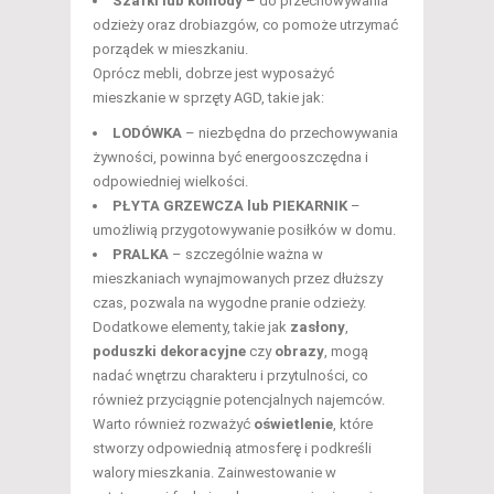
Szafki lub komody
– do przechowywania
odzieży oraz drobiazgów, co pomoże utrzymać
porządek w mieszkaniu.
Oprócz mebli, dobrze jest wyposażyć
mieszkanie w sprzęty AGD, takie jak:
LODÓWKA
– niezbędna do przechowywania
żywności, powinna być energooszczędna i
odpowiedniej wielkości.
PŁYTA GRZEWCZA lub PIEKARNIK
–
umożliwią przygotowywanie posiłków w domu.
PRALKA
– szczególnie ważna w
mieszkaniach wynajmowanych przez dłuższy
czas, pozwala na wygodne pranie odzieży.
Dodatkowe elementy, takie jak
zasłony
,
poduszki dekoracyjne
czy
obrazy
, mogą
nadać wnętrzu charakteru i przytulności, co
również przyciągnie potencjalnych najemców.
Warto również rozważyć
oświetlenie
, które
stworzy odpowiednią atmosferę i podkreśli
walory mieszkania. Zainwestowanie w