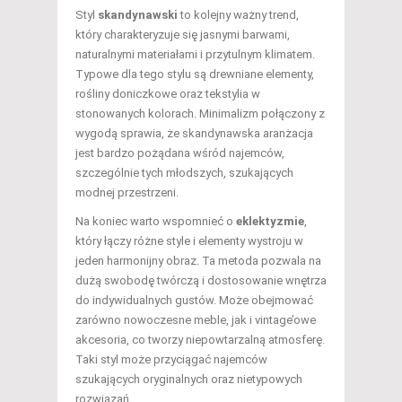
Styl
skandynawski
to kolejny ważny trend,
który charakteryzuje się jasnymi barwami,
naturalnymi materiałami i przytulnym klimatem.
Typowe dla tego stylu są drewniane elementy,
rośliny doniczkowe oraz tekstylia w
stonowanych kolorach. Minimalizm połączony z
wygodą sprawia, że skandynawska aranżacja
jest bardzo pożądana wśród najemców,
szczególnie tych młodszych, szukających
modnej przestrzeni.
Na koniec warto wspomnieć o
eklektyzmie
,
który łączy różne style i elementy wystroju w
jeden harmonijny obraz. Ta metoda pozwala na
dużą swobodę twórczą i dostosowanie wnętrza
do indywidualnych gustów. Może obejmować
zarówno nowoczesne meble, jak i vintage’owe
akcesoria, co tworzy niepowtarzalną atmosferę.
Taki styl może przyciągać najemców
szukających oryginalnych oraz nietypowych
rozwiązań.