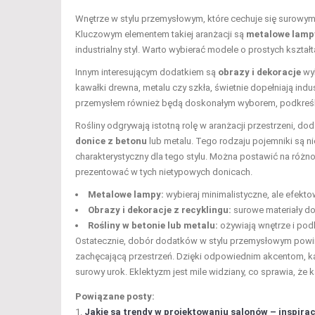
Wnętrze w stylu przemysłowym, które cechuje się surow
Kluczowym elementem takiej aranżacji są
metalowe lamp
industrialny styl. Warto wybierać modele o prostych kształt
Innym interesującym dodatkiem są
obrazy i dekoracje
wyk
kawałki drewna, metalu czy szkła, świetnie dopełniają ind
przemysłem również będą doskonałym wyborem, podkreśla
Rośliny odgrywają istotną rolę w aranżacji przestrzeni, d
donice z betonu
lub metalu. Tego rodzaju pojemniki są ni
charakterystyczny dla tego stylu. Można postawić na różnoro
prezentować w tych nietypowych donicach.
Metalowe lampy:
wybieraj minimalistyczne, ale efekt
Obrazy i dekoracje z recyklingu:
surowe materiały do
Rośliny w betonie lub metalu:
ożywiają wnętrze i podkr
Ostatecznie, dobór dodatków w stylu przemysłowym powinie
zachęcającą przestrzeń. Dzięki odpowiednim akcentom, k
surowy urok. Eklektyzm jest mile widziany, co sprawia, że 
Powiązane posty:
Jakie są trendy w projektowaniu salonów – inspirac