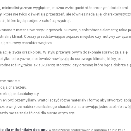
ym, minimalistycznym wyglądem, można wzbogacić różnorodnymi dodatkami.
y
, które nie tylko oświetlają przestrzeń, ale również nadają jej charakterystyczn
ach, które będą spójne z całością wystroju.
onane z materiałów recyklingowych. Surowe, nieobrobione elementy, takie j
ustrialny klimat. Obrazy przedstawiające pejzaże miejskie czy motywy związan
jąc surowy charakter wnętrza.
odając jej życia oraz koloru. W stylu przemysłowym doskonale sprawdzają się
e tylko estetyczne, ale również nawiązują do surowego klimatu, który jest
dne rośliny, takie jak sukulenty, storczyki czy draceny, które będą dobrze si
owne modele.
dają charakteru.
eślają industrialny styl.
n być przemyślany. Warto łączyć różne materiały i formy, aby stworzyć spój
ażde wnętrze nabierze unikalnego charakteru, zachowując jednocześnie swój
każdy może znaleźć coś dla siebie w tym stylu.
je dla miłośników designu
Współczesne projektowanie salonów to nie tylko