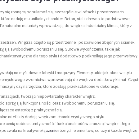
szy się rosnącą popularnością, szczególnie w loftach i przestrzeniach
 które nadają mu unikalny charakter. Beton, stal i drewno to podstawowe
Te naturalne materiały wprowadzają do wnętrza industrialny klimat, który z
rzestrzeń. Wnętrza często są przestrzenne i pozbawione zbędnych ścianek
przyjają swobodnemu poruszaniu się. Surowe wykończenia, takie jak
ą charakterystyczne dla tego stylu i dodatkowo podkreślają jego przemysłowy
ywołują na myśl dawne fabryki i magazyny. Elementy takie jak okna w stylu
 przemysłowego wzornictwa wprowadzają do wnętrza dodatkowy klimat. Częst
e maszyny czy narzędzia, które zostają przekształcone w dekoracje.
ranżacjach, tworząc niepowtarzalny charakter wnętrz.
ód sprzyjają funkcjonalności oraz swobodnemu poruszaniu się.
 łączące estetykę z praktycznością.
alne artefakty dodają wnętrzom charakterystycznego stylu.
óre cenią sobie autentyczność i funkcjonalność w aranżacji wnętrz. Jego
że pozwala na kreatywne
łączenie
różnych elementów, co czyni każde wnętrze