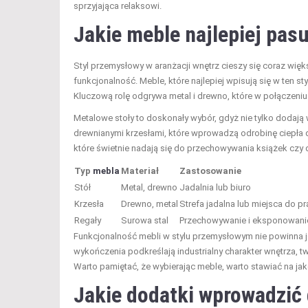
sprzyjająca relaksowi.
Jakie meble najlepiej pas
Styl przemysłowy w aranżacji wnętrz cieszy się coraz wię
funkcjonalność. Meble, które najlepiej wpisują się w ten st
Kluczową rolę odgrywa metal i drewno, które w połączeniu 
Metalowe stoły to doskonały wybór, gdyż nie tylko dodają 
drewnianymi krzesłami, które wprowadzą odrobinę ciepła do
które świetnie nadają się do przechowywania książek czy 
Typ
mebla
Materiał
Zastosowanie
Stół
Metal, drewno
Jadalnia lub biuro
Krzesła
Drewno, metal
Strefa jadalna lub miejsca do pr
Regały
Surowa stal
Przechowywanie i eksponowani
Funkcjonalność mebli w stylu przemysłowym nie powinna je
wykończenia podkreślają industrialny charakter wnętrza, t
Warto pamiętać, że wybierając meble, warto stawiać na ja
Jakie dodatki wprowadzić