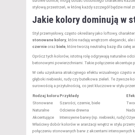
surowe donice, mogą dodać osobistego charakteru każde
stylową przestrzeń, w której każdy szczegół będzie miał z
Jakie kolory dominują w 
Styl przemysłowy, często określany jako loftowy, charakt
stonowane kolory
, które nadają wnętrzom elegancki, ale
czernie
oraz
biele
, które tworzą neutralną bazę dla całej a
Oprócz tych kolorów, istotną rolę odgrywają naturalne odc
betonowymi powierzchniami. Takie połączenie akcentuje prz
W celu uzyskania atrakcyjnego efektu wizualnego często
głęboki niebieski, rudy czy butelkowa zieleń. Te żywsze 
surowością a przytulnością, co jest kluczowe w stylu prz
Rodzaj koloru
Przykłady
Efek
Stonowane
Szarości, czernie, biele
Twor
Naturalne
Odcienie drewna
Nadaj
Akcentujące
Intensywne barwy (np. niebieski, rudy)
Ożyw
Właściwy dobór kolorów w aranżacji wnętrz w stylu przem
połączeniu stonowanych barw z akcentami intensywnych ko