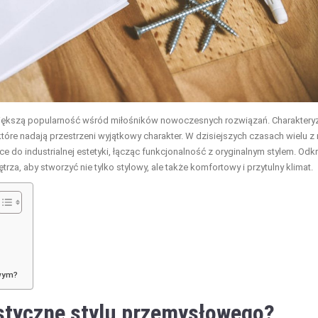
większą popularność wśród miłośników nowoczesnych rozwiązań. Charaktery
tóre nadają przestrzeni wyjątkowy charakter. W dzisiejszych czasach wielu z
o industrialnej estetyki, łącząc funkcjonalność z oryginalnym stylem. Odkry
za, aby stworzyć nie tylko stylowy, ale także komfortowy i przytulny klimat.
owym?
ystyczne stylu przemysłowego?