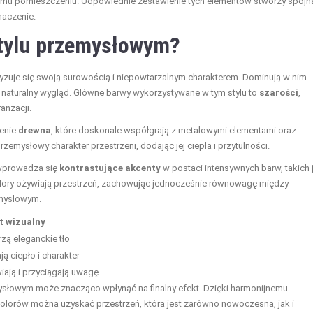
mu pomieszczeniu. Odpowiednie zestawienie tych elementów stworzy spójną
naczenie.
stylu przemysłowym?
eryzuje się swoją surowością i niepowtarzalnym charakterem. Dominują w nim
 i naturalny wygląd. Główne barwy wykorzystywane w tym stylu to
szarości
,
ranżacji.
ienie
drewna
, które doskonale współgrają z metalowymi elementami oraz
emysłowy charakter przestrzeni, dodając jej ciepła i przytulności.
 wprowadza się
kontrastujące akcenty
w postaci intensywnych barw, takich 
kolory ożywiają przestrzeń, zachowując jednocześnie równowagę między
emysłowym.
t wizualny
zą eleganckie tło
ą ciepło i charakter
iają i przyciągają uwagę
ysłowym może znacząco wpłynąć na finalny efekt. Dzięki harmonijnemu
lorów można uzyskać przestrzeń, która jest zarówno nowoczesna, jak i