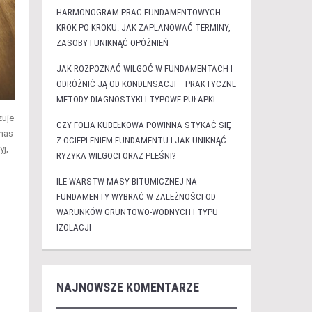
HARMONOGRAM PRAC FUNDAMENTOWYCH
KROK PO KROKU: JAK ZAPLANOWAĆ TERMINY,
ZASOBY I UNIKNĄĆ OPÓŹNIEŃ
JAK ROZPOZNAĆ WILGOĆ W FUNDAMENTACH I
ODRÓŻNIĆ JĄ OD KONDENSACJI – PRAKTYCZNE
METODY DIAGNOSTYKI I TYPOWE PUŁAPKI
zuje
CZY FOLIA KUBEŁKOWA POWINNA STYKAĆ SIĘ
 nas
Z OCIEPLENIEM FUNDAMENTU I JAK UNIKNĄĆ
j,
RYZYKA WILGOCI ORAZ PLEŚNI?
ILE WARSTW MASY BITUMICZNEJ NA
FUNDAMENTY WYBRAĆ W ZALEŻNOŚCI OD
WARUNKÓW GRUNTOWO-WODNYCH I TYPU
IZOLACJI
NAJNOWSZE KOMENTARZE