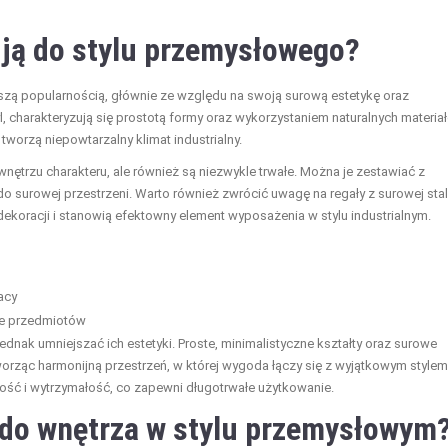
ują do stylu przemysłowego?
kszą popularnością, głównie ze względu na swoją surową estetykę oraz
yl, charakteryzują się prostotą formy oraz wykorzystaniem naturalnych materia
tworzą niepowtarzalny klimat industrialny.
wnętrzu charakteru, ale również są niezwykle trwałe. Można je zestawiać z
 surowej przestrzeni. Warto również zwrócić uwagę na regały z surowej stal
dekoracji i stanowią efektowny element wyposażenia w stylu industrialnym.
acy
e przedmiotów
dnak umniejszać ich estetyki. Proste, minimalistyczne kształty oraz surowe
worząc harmonijną przestrzeń, w której wygoda łączy się z wyjątkowym stylem
kość i wytrzymałość, co zapewni długotrwałe użytkowanie.
 do wnętrza w stylu przemysłowym