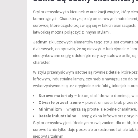
Styl przemysłowy to kierunek w aranżacji wnętrz, który cie
komercyjnych. Charakteryzuje się on surowymi materiałami,
surowce, które często pojawiają się w takich aranżacjach. 
łatwością można połączyć z innymi stylami.
Jednym z kluczowych elementów tego stylu jest otwarta p
działowych, co sprawia, że są niezwykle funkcjonalne i s
nieotynkowane cegły, odsłonięte rury czy stalowe belki, s
charakter.
W stylu przemysłowym istotne są również detale, które prz
loftowym, industrialne lampy, czy meble nawiązujące do
wykorzystywane są też oryginalne artefakty, takie jak star
Surowe materiały
– beton, stal i drewno dominują w a
Otwarte przestrzenie
– przestronność i brak przeszk
Minimalizm
– wnętrza są proste, ale pełne charakteru,
Detale industrialne
– lampy, okna loftowe oraz orygin
Styl przemysłowy jest idealnym rozwiązaniem dla osób, kt
surowość nie tylko daje poczucie przestronności, ale tak
niepowtarzalnym.