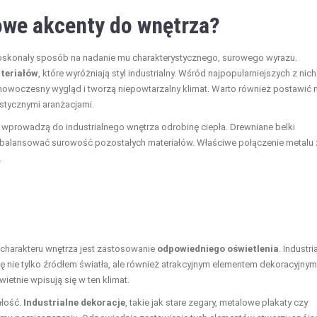
we akcenty do wnętrza?
skonały sposób na nadanie mu charakterystycznego, surowego wyrazu.
teriałów
, które wyróżniają styl industrialny. Wśród najpopularniejszych z nich
 nowoczesny wygląd i tworzą niepowtarzalny klimat. Warto również postawić 
istycznymi aranżacjami.
e wprowadzą do industrialnego wnętrza odrobinę ciepła. Drewniane belki
 zbalansować surowość pozostałych materiałów. Właściwe połączenie metalu 
.
arakteru wnętrza jest zastosowanie
odpowiedniego oświetlenia
. Industri
ię nie tylko źródłem światła, ale również atrakcyjnym elementem dekoracyjnym
etnie wpisują się w ten klimat.
ałość.
Industrialne dekoracje
, takie jak stare zegary, metalowe plakaty czy