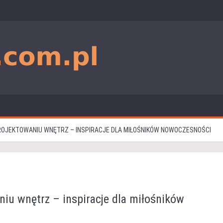
OJEKTOWANIU WNĘTRZ – INSPIRACJE DLA MIŁOŚNIKÓW NOWOCZESNOŚCI
iu wnętrz – inspiracje dla miłośników