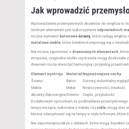
Jak wprowadzić przemysło
Wprowadzenie przemysłowych akcentów do wnętrza to do
Istotnym elementem jest wykorzystanie
odpowiednich ma
można wymienić
betonowe
ściany
, które nadają wnętrzu
metalowe meble
, które świetnie komponują się z minimal
Nie można zapomnieć o
drewnianych elementach
, któr
stropowe, oryginalne stoliki czy krzesła mogą doskonale
drewnem może stworzyć harmonijną i przytulną przestrzeń
Element wystroju
Materiał
Najważniejsze cechy
Ściana
Beton
Surowy, industrialny wygląd
Meble
Metal
Nowoczesność, trwałość
Akcenty dekoracyjne
Drewno
Ciepło, przytulność
Dodatkowym sposobem na podkreślenie przemysłowego ch
lampy wiszące, wykonane z metalu czy
szkła
, mogą stać s
Można zdecydować się na lampy w stylu loftowym, które świ
Nie zapominajmy także o detalach, które mogą dopełnić c