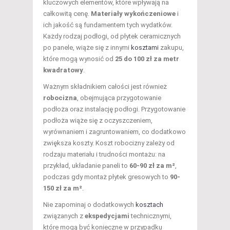
kluczowych elementów, które wpływają na
całkowitą cenę.
Materiały wykończeniowe
i
ich jakość są fundamentem tych wydatków.
Każdy rodzaj podłogi, od płytek ceramicznych
po panele, wiąże się z innymi
kosztami
zakupu,
które mogą wynosić od
25 do 100 zł za metr
kwadratowy
.
Ważnym składnikiem całości jest również
robocizna
, obejmująca przygotowanie
podłoża oraz instalację podłogi. Przygotowanie
podłoża wiąże się z oczyszczeniem,
wyrównaniem i zagruntowaniem, co dodatkowo
zwiększa koszty. Koszt robocizny zależy od
rodzaju materiału i trudności montażu: na
przykład, układanie paneli to
60-90 zł za m²
,
podczas gdy montaż płytek gresowych to
90-
150 zł za m²
.
Nie zapominaj o dodatkowych
kosztach
związanych z
ekspedycjami
technicznymi,
które mogą być konieczne w przypadku