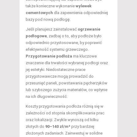
także konieczne wykonanie
wylewek
cementowych
dla zapewnienia odpowiedniej
bazy pod nową podłogę.
Jeśli planujesz zainstalować
ogrzewanie
podłogowe
, zadbaj o to, aby podłoże było
odpowiednio przystosowane, by poprawić
efektywność systemu grzewczego.
Przygotowanie podłoża
ma kluczowe
znaczenie dla trwałości wybranej podłogi oraz
jej estetyki. Niedostateczne prace
przygotowawcze mogą prowadzić do
przesunięć paneli, powstawania pęcherzyków
lub szybszego zużycia materiałów, co wpłynie
na ich długowieczność.
Koszty przygotowania podłoża różnią się w
zależności od stopnia skomplikowania prac
oraz lokalizacji. Zwykle wynoszą od kilku
złotych do
90–140 zł/m²
przy bardziej
złożonych zadaniach. Zainwestuj w solidne