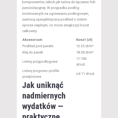
komponentów, takich jak taśmy do łączenia folii
paroizolacyjnej. W przypadku podłóg
montowanych na ogrzewaniu podłogowym,
zastosuj specjalistyczny podkład o niskim
oporze cieplnym, co może zwiększyć koszt
całkowity.
Akcesorium
Koszt (zł)
Podkład pod panele
12-25 zł/m²
Klej do paneli
18-28 zł/m²
11-100
Listwy przypodłogowe
zł/szt.
Listwy progowe i profile
od 11 zł/szt.
przejściowe
Jak uniknąć
nadmiernych
wydatków —
praktyczne