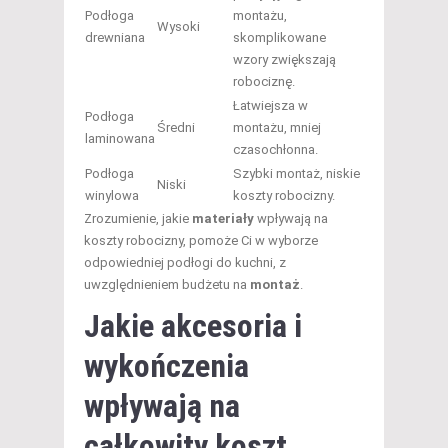
Podłoga
montażu,
Wysoki
drewniana
skomplikowane
wzory zwiększają
robociznę.
Łatwiejsza w
Podłoga
Średni
montażu, mniej
laminowana
czasochłonna.
Podłoga
Szybki montaż, niskie
Niski
winylowa
koszty robocizny.
Zrozumienie, jakie
materiały
wpływają na
koszty robocizny, pomoże Ci w wyborze
odpowiedniej podłogi do kuchni, z
uwzględnieniem budżetu na
montaż
.
Jakie akcesoria i
wykończenia
wpływają na
całkowity koszt