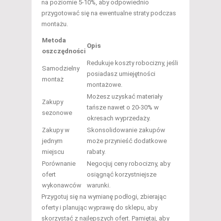
na poziomie 5-10%, aby odpowiednio
przygotować się na ewentualne straty podczas
montażu.
Metoda
Opis
oszczędności
Redukuje koszty robocizny, jeśli
Samodzielny
posiadasz umiejętności
montaż
montażowe.
Możesz uzyskać materiały
Zakupy
tańsze nawet o 20-30% w
sezonowe
okresach wyprzedaży.
Zakupy w
Skonsolidowanie zakupów
jednym
może przynieść dodatkowe
miejscu
rabaty.
Porównanie
Negocjuj ceny robocizny, aby
ofert
osiągnąć korzystniejsze
wykonawców
warunki.
Przygotuj się na wymianę podłogi, zbierając
oferty i planując wyprawę do sklepu, aby
skorzystać z najlepszych ofert. Pamiętaj, aby