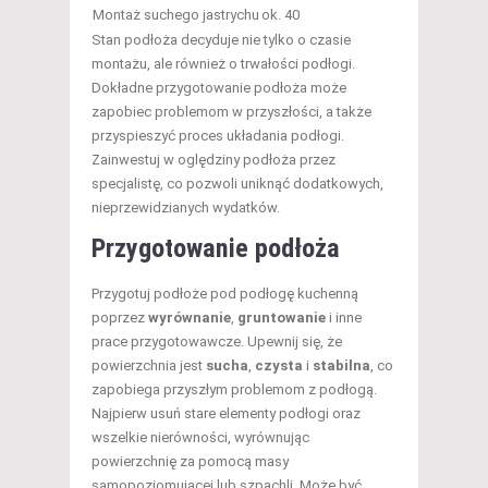
Montaż suchego jastrychu
ok. 40
Stan podłoża decyduje nie tylko o czasie
montażu, ale również o trwałości podłogi.
Dokładne przygotowanie podłoża może
zapobiec problemom w przyszłości, a także
przyspieszyć proces układania podłogi.
Zainwestuj w oględziny podłoża przez
specjalistę, co pozwoli uniknąć dodatkowych,
nieprzewidzianych wydatków.
Przygotowanie podłoża
Przygotuj podłoże pod podłogę kuchenną
poprzez
wyrównanie
,
gruntowanie
i inne
prace przygotowawcze. Upewnij się, że
powierzchnia jest
sucha
,
czysta
i
stabilna
, co
zapobiega przyszłym problemom z podłogą.
Najpierw usuń stare elementy podłogi oraz
wszelkie nierówności, wyrównując
powierzchnię za pomocą masy
samopoziomującej lub szpachli. Może być