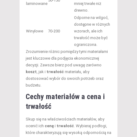
50-150
laminowane
mniej trwałe niż
drewno.
Odporne na wilgoć,
dostępne w różnych
Winylowe
70-200
wzorach, ale ich
trwałość może być
ograniczona.
Zrozumienie różnic pomiędzy tymi materiałami
jest kluczowe dla podjęcia ekonomicznej
decyzji. Zawsze bierz pod uwagę zarówno
koszt
, jak i
trwałość
materiału, aby
dostosować wybór do swoich potrzeb oraz
budżetu.
Cechy materiałów a cena i
trwałość
Skup się na właściwościach materiałów, aby
ocenić ich
cenę
i
trwałość
. Wybieraj podłogi,
które charakteryzują się wysoką odpornością na