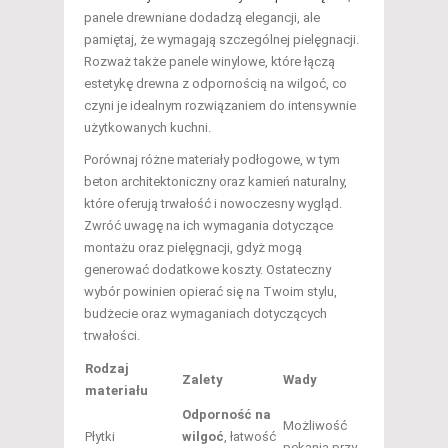
panele drewniane dodadzą elegancji, ale
pamiętaj, że wymagają szczególnej pielęgnacji.
Rozważ także panele winylowe, które łączą
estetykę drewna z odpornością na wilgoć, co
czyni je idealnym rozwiązaniem do intensywnie
użytkowanych kuchni.
Porównaj różne materiały podłogowe, w tym
beton architektoniczny oraz kamień naturalny,
które oferują trwałość i nowoczesny wygląd.
Zwróć uwagę na ich wymagania dotyczące
montażu oraz pielęgnacji, gdyż mogą
generować dodatkowe koszty. Ostateczny
wybór powinien opierać się na Twoim stylu,
budżecie oraz wymaganiach dotyczących
trwałości.
Rodzaj
Zalety
Wady
materiału
Odporność na
Możliwość
Płytki
wilgoć
, łatwość
pękania przy