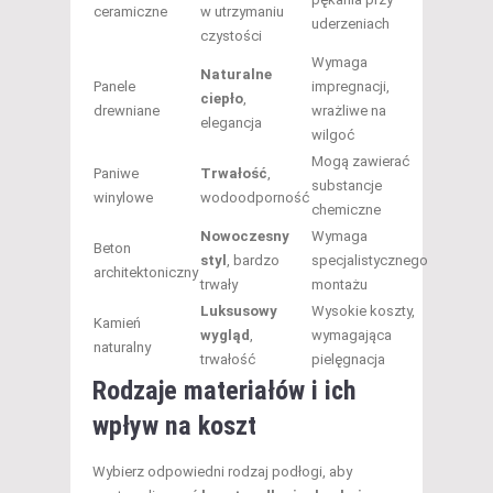
ceramiczne
w utrzymaniu
uderzeniach
czystości
Wymaga
Naturalne
Panele
impregnacji,
ciepło
,
drewniane
wrażliwe na
elegancja
wilgoć
Mogą zawierać
Paniwe
Trwałość
,
substancje
winylowe
wodoodporność
chemiczne
Nowoczesny
Wymaga
Beton
styl
, bardzo
specjalistycznego
architektoniczny
trwały
montażu
Luksusowy
Wysokie koszty,
Kamień
wygląd
,
wymagająca
naturalny
trwałość
pielęgnacja
Rodzaje materiałów i ich
wpływ na koszt
Wybierz odpowiedni rodzaj podłogi, aby