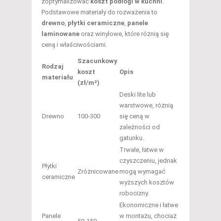
zoptymalizować
koszt podłogi w kuchni
.
Podstawowe materiały do rozważenia to
drewno
,
płytki ceramiczne
,
panele
laminowane
oraz winylowe, które różnią się
ceną i właściwościami.
Szacunkowy
Rodzaj
koszt
Opis
materiału
(zł/m²)
Deski lite lub
warstwowe, różnią
Drewno
100-300
się ceną w
zależności od
gatunku.
Trwałe, łatwe w
czyszczeniu, jednak
Płytki
Zróżnicowane
mogą wymagać
ceramiczne
wyższych kosztów
robocizny.
Ekonomiczne i łatwe
Panele
w montażu, chociaż