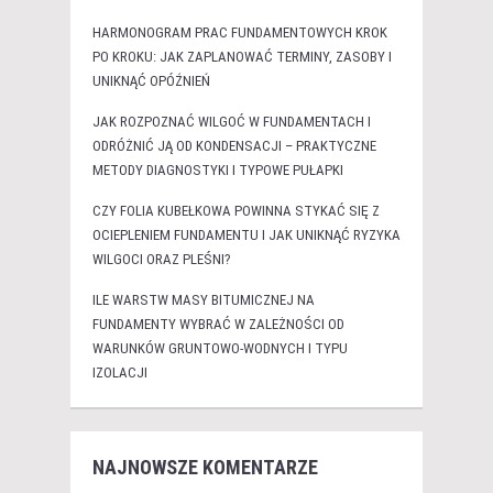
HARMONOGRAM PRAC FUNDAMENTOWYCH KROK
PO KROKU: JAK ZAPLANOWAĆ TERMINY, ZASOBY I
UNIKNĄĆ OPÓŹNIEŃ
JAK ROZPOZNAĆ WILGOĆ W FUNDAMENTACH I
ODRÓŻNIĆ JĄ OD KONDENSACJI – PRAKTYCZNE
METODY DIAGNOSTYKI I TYPOWE PUŁAPKI
CZY FOLIA KUBEŁKOWA POWINNA STYKAĆ SIĘ Z
OCIEPLENIEM FUNDAMENTU I JAK UNIKNĄĆ RYZYKA
WILGOCI ORAZ PLEŚNI?
ILE WARSTW MASY BITUMICZNEJ NA
FUNDAMENTY WYBRAĆ W ZALEŻNOŚCI OD
WARUNKÓW GRUNTOWO-WODNYCH I TYPU
IZOLACJI
NAJNOWSZE KOMENTARZE