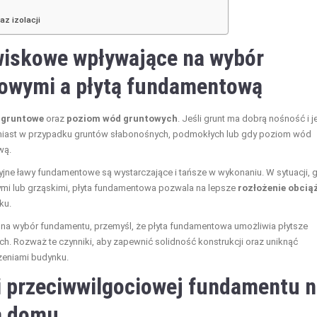
az izolacji
owiskowe wpływające na wybór
owymi a płytą fundamentową
 gruntowe
oraz
poziom wód gruntowych
. Jeśli grunt ma dobrą nośność i j
tomiast w przypadku gruntów słabonośnych, podmokłych lub gdy poziom wód
wą.
yjne ławy fundamentowe są wystarczające i tańsze w wykonaniu. W sytuacji, 
ymi lub grząskimi, płyta fundamentowa pozwala na lepsze
rozłożenie obcią
ku.
na wybór fundamentu, przemyśl, że płyta fundamentowa umożliwia płytsze
ch. Rozważ te czynniki, aby zapewnić solidność konstrukcji oraz uniknąć
zeniami budynku.
 i przeciwwilgociowej fundamentu 
ą domu