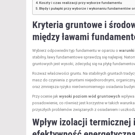
Koszty i czas realizacji przy wyborze fundamentu
Błędy i pułapki przy wyborze i wykonaniu fundamentów or
Kryteria gruntowe i środ
między ławami fundament
Wybierz odpowiedni typ fundamentu w oparciu o
warunki
stabilny, ławy fundamentowe sprawdzą się najlepiej. Na
gruntowych jest wysoki, zdecyduj się na płytę fundamento
Rozważ właściwości gruntu. Na stabilnych gruntach tradyc
masz do czynienia z gruntami niejednorodnymi, organiczn
oraz zmniejsza ryzyko nierównomiernego osiadania budyn
Przy ocenie jak
wysoki poziom wód gruntowych
wpływa 
posadowienie, co również jest korzystne w takich warunka
przyszłych problemów związanych z osiadaniem i uszkod
Wpływ izolacji termicznej
efektywność energetyczn