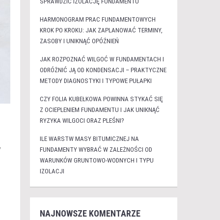
SPRAWDZIĆ IZOLACJĘ FUNDAMENTU
HARMONOGRAM PRAC FUNDAMENTOWYCH
KROK PO KROKU: JAK ZAPLANOWAĆ TERMINY,
ZASOBY I UNIKNĄĆ OPÓŹNIEŃ
JAK ROZPOZNAĆ WILGOĆ W FUNDAMENTACH I
ODRÓŻNIĆ JĄ OD KONDENSACJI – PRAKTYCZNE
METODY DIAGNOSTYKI I TYPOWE PUŁAPKI
CZY FOLIA KUBEŁKOWA POWINNA STYKAĆ SIĘ
Z OCIEPLENIEM FUNDAMENTU I JAK UNIKNĄĆ
RYZYKA WILGOCI ORAZ PLEŚNI?
ILE WARSTW MASY BITUMICZNEJ NA
y
FUNDAMENTY WYBRAĆ W ZALEŻNOŚCI OD
WARUNKÓW GRUNTOWO-WODNYCH I TYPU
IZOLACJI
NAJNOWSZE KOMENTARZE