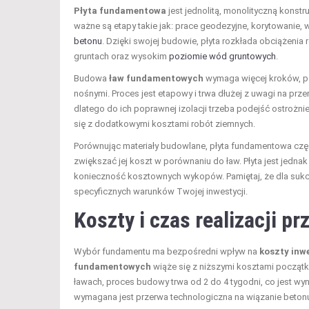
Płyta fundamentowa
jest jednolitą, monolityczną konst
ważne są etapy takie jak: prace geodezyjne, korytowanie, w
betonu
. Dzięki swojej budowie, płyta rozkłada obciążenia 
gruntach oraz wysokim
poziomie wód gruntowych
.
Budowa
ław fundamentowych
wymaga więcej kroków, p
nośnymi. Proces jest etapowy i trwa dłużej z uwagi na prz
dlatego do ich poprawnej izolacji trzeba podejść ostrożn
się z dodatkowymi kosztami robót ziemnych.
Porównując materiały budowlane, płyta fundamentowa częs
zwiększać jej koszt w porównaniu do ław. Płyta jest jedn
konieczność kosztownych wykopów. Pamiętaj, że dla suk
specyficznych warunków Twojej inwestycji.
Koszty i czas realizacji 
Wybór fundamentu ma bezpośredni wpływ na
koszty inw
fundamentowych
wiąże się z niższymi kosztami począt
ławach, proces budowy trwa od 2 do 4 tygodni, co jest 
wymagana jest przerwa technologiczna na wiązanie betonu,