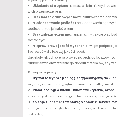
Układanie styropianu
na masach bitumicznych zawiera
z ich przeznaczeniem.
Brak badań gruntowych
może skutkować źle dobraną 
Niedopasowanie podłoża
i brak odpowiedniego wyrów
podłoża przed jej nałożeniem.
Brak zabezpieczeń
mechanicznych w trakcie prac budo
ochronnych.
Nieprawidłowa jakość wykonania
, w tym pośpiech,
fachowców dla lepszej jakości robót.
Jakiekolwiek uchybienia prowadzić będą do kosztownych n
budowlanych oraz starannego doboru materiałów, aby za
Powiązane posty:
Czy warto wybrać podłogę antypoślizgową do kuchn
wilgoć są codziennością, wybór odpowiedniej podłogi ma klucz
Odbiór podłogi w kuchni: kluczowe kryteria jakości
kluczowe jest zwrócenie uwagi na takie aspekty jak wilgotność
Izolacja fundamentów starego domu: kluczowe met
starego domu to nie tylko techniczny proces, ale fundamenta
jest izolacja...