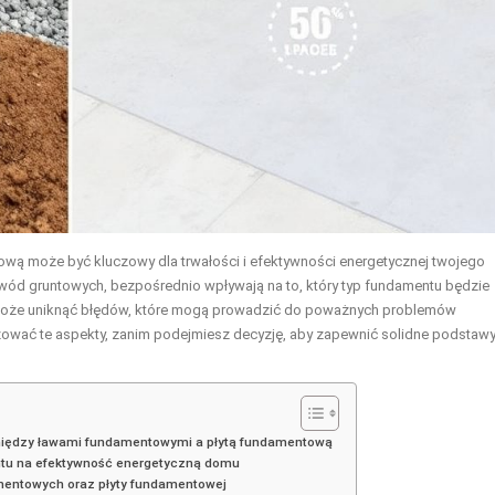
ą może być kluczowy dla trwałości i efektywności energetycznej twojego
m wód gruntowych, bezpośrednio wpływają na to, który typ fundamentu będzie
 pomoże uniknąć błędów, które mogą prowadzić do poważnych problemów
izować te aspekty, zanim podejmiesz decyzję, aby zapewnić solidne podstaw
 między ławami fundamentowymi a płytą fundamentową
entu na efektywność energetyczną domu
amentowych oraz płyty fundamentowej