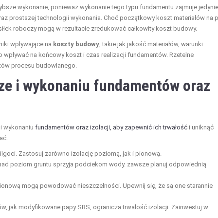
bsze wykonanie, ponieważ wykonanie tego typu fundamentu zajmuje jedynie
h oraz prostszej technologii wykonania. Choć początkowy koszt materiałów na p
ysiłek roboczy mogą w rezultacie zredukować całkowity koszt budowy.
niki wpływające na
koszty budowy
, takie jak jakość materiałów, warunki
o wpływać na końcowy koszt i czas realizacji fundamentów. Rzetelne
któw procesu budowlanego.
rze i wykonaniu fundamentów oraz
 i wykonaniu
fundamentów oraz izolacji, aby zapewnić ich trwałość
i uniknąć
ać:
ilgoci. Zastosuj zarówno izolację poziomą, jak i pionową.
 nad poziom gruntu sprzyja podciekom wody. zawsze planuj odpowiednią
ionową mogą powodować nieszczelności. Upewnij się, że są one starannie
, jak modyfikowane papy SBS, ogranicza trwałość izolacji. Zainwestuj w