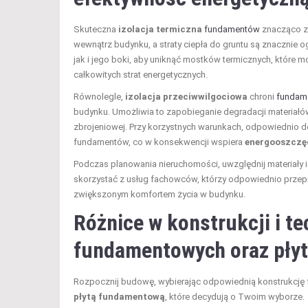
Skuteczna
izolacja termiczna
fundamentów
znacząco 
wewnątrz budynku, a straty ciepła do gruntu są znacznie
jak i jego boki, aby uniknąć mostków termicznych, któr
całkowitych strat energetycznych.
Równolegle,
izolacja przeciwwilgociowa
chroni
fundam
budynku. Umożliwia to zapobieganie degradacji materiałó
zbrojeniowej. Przy korzystnych warunkach, odpowiednio do
fundamentów, co w konsekwencji wspiera
energooszczę
Podczas planowania nieruchomości, uwzględnij materiały i
skorzystać z usług fachowców, którzy odpowiednio przepr
zwiększonym komfortem życia w budynku.
Różnice w konstrukcji i t
fundamentowych oraz pły
Rozpocznij budowę, wybierając odpowiednią konstrukcję 
płytą fundamentową
, które decydują o Twoim wyborze.