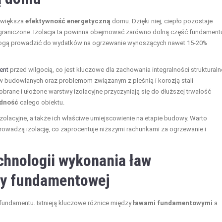
zwiększa
efektywność energetyczną
domu. Dzięki niej, ciepło pozostaje
 ograniczone. Izolacja ta powinna obejmować zarówno dolną część fundament
e mogą prowadzić do wydatków na ogrzewanie wynoszących nawet 15-20%
ent
przed wilgocią, co jest kluczowe dla zachowania integralności strukturaln
w budowlanych oraz problemom związanym z pleśnią i korozją stali
brane i ułożone warstwy izolacyjne przyczyniają się do dłuższej trwałość
dność
całego obiektu.
zolacyjne, a także ich właściwe umiejscowienie na etapie budowy. Warto
owadzą izolację, co zaprocentuje niższymi rachunkami za ogrzewanie i
echnologii wykonania ław
ty fundamentowej
fundamentu. Istnieją kluczowe różnice między
ławami fundamentowymi
a