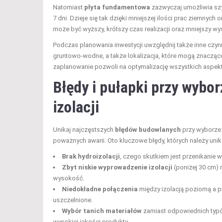
Natomiast
płyta fundamentowa
zazwyczaj umożliwia szy
7 dni. Dzieje się tak dzięki mniejszej ilości prac ziemnyc
może być wyższy, krótszy czas realizacji oraz mniejszy w
Podczas planowania inwestycji uwzględnij także inne czyn
gruntowo-wodne, a także lokalizacja, które mogą znacząc
zaplanowanie pozwoli na optymalizację wszystkich aspe
Błędy i pułapki przy wybo
izolacji
Unikaj najczęstszych
błędów budowlanych
przy wyborze
poważnych awarii. Oto kluczowe błędy, których należy unik
Brak hydroizolacji
, czego skutkiem jest przenikanie w
Zbyt niskie wyprowadzenie izolacji
(poniżej 30 cm)
wysokość.
Niedokładne połączenia
między izolacją poziomą a p
uszczelnione.
Wybór tanich materiałów
zamiast odpowiednich typów
wysokiej jakości produkty.