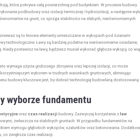
rukcją, która pokrywa całą powierzchnię pod budynkiem. W procesie budowy
ykonanie podbudowy oraz izolacji termicznej i hydroizolacji, a następnie wyl
równomiernie na grunt, co sprzyja stabilności na słabych, nierównomiernych
onieważ są to liniowe elementy umieszczane w wykopach pod ścianami
erwy technologiczne. Ławy są bardziej podatne na nierównomierne osiadanie,
iej. Kiedy postawisz na ławy, będziesz musiał wykonać głębsze wykopy, co wi
to wymaga użycia grubszego zbrojenia oraz lepszej izolacji, co może
ak korzystniejszym wyborem w trudnych warunkach gruntowych, eliminując
cesu budowy kluczowe jest, by dobrać technologię budowlaną dostosowaną
przy wyborze fundamentu
estycyjne
oraz
czas realizacji
budowy. Zazwyczaj korzystanie z
ław
kowymi, zwłaszcza na stabilnych gruntach. W przypadku fundamentów na
wynikiem wymogu głębokich wykopów, szalunków oraz betonowania. Dodatkow
 co zwiększa czas realizacji.