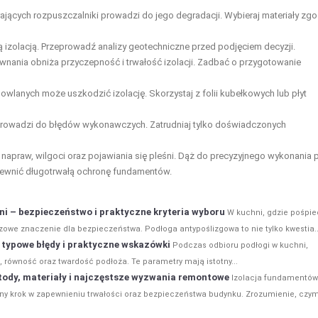
jących rozpuszczalniki prowadzi do jego degradacji. Wybieraj materiały zg
izolacją. Przeprowadź analizy geotechniczne przed podjęciem decyzji.
nania obniża przyczepność i trwałość izolacji. Zadbać o przygotowanie
wlanych może uszkodzić izolację. Skorzystaj z folii kubełkowych lub płyt
 prowadzi do błędów wykonawczych. Zatrudniaj tylko doświadczonych
apraw, wilgoci oraz pojawiania się pleśni. Dąż do precyzyjnego wykonania 
pewnić długotrwałą ochronę fundamentów.
i – bezpieczeństwo i praktyczne kryteria wyboru
W kuchni, gdzie pośpie
owe znaczenie dla bezpieczeństwa. Podłoga antypoślizgowa to nie tylko kwestia..
, typowe błędy i praktyczne wskazówki
Podczas odbioru podłogi w kuchni,
, równość oraz twardość podłoża. Te parametry mają istotny...
ody, materiały i najczęstsze wyzwania remontowe
Izolacja fundamentów
lny krok w zapewnieniu trwałości oraz bezpieczeństwa budynku. Zrozumienie, czy