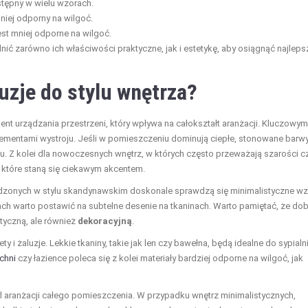
stępny w wielu wzorach.
mniej odporny na wilgoć.
jest mniej odporne na wilgoć.
ędnić zarówno ich właściwości praktyczne, jak i estetykę, aby osiągnąć najleps
uzje do stylu wnętrza?
ement urządzania przestrzeni, który wpływa na całokształt aranżacji. Kluczowym
elementami wystroju. Jeśli w pomieszczeniu dominują ciepłe, stonowane barwy
u. Z kolei dla nowoczesnych wnętrz, w których często przeważają szarości c
, które staną się ciekawym akcentem.
zonych w stylu skandynawskim doskonale sprawdzą się minimalistyczne wz
ch warto postawić na subtelne desenie na tkaninach. Warto pamiętać, że do
tyczną, ale również
dekoracyjną
.
ety i żaluzje. Lekkie tkaniny, takie jak len czy bawełna, będą idealne do sypialni
chni
czy łazience poleca się z kolei materiały bardziej odporne na wilgoć, jak
l aranżacji całego pomieszczenia. W przypadku wnętrz minimalistycznych,