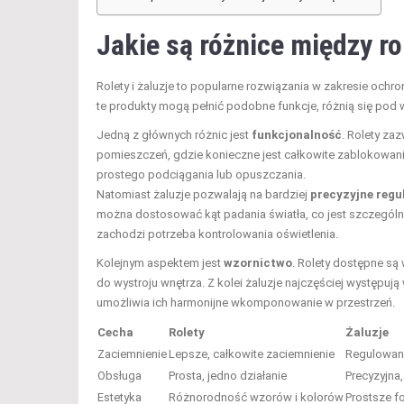
Jakie są różnice między ro
Rolety i żaluzje to popularne rozwiązania w zakresie och
te produkty mogą pełnić podobne funkcje, różnią się pod
Jedną z głównych różnic jest
funkcjonalność
. Rolety za
pomieszczeń, gdzie konieczne jest całkowite zablokowanie
prostego podciągania lub opuszczania.
Natomiast żaluzje pozwalają na bardziej
precyzyjne regu
można dostosować kąt padania światła, co jest szczególni
zachodzi potrzeba kontrolowania oświetlenia.
Kolejnym aspektem jest
wzornictwo
. Rolety dostępne są
do wystroju wnętrza. Z kolei żaluzje najczęściej występuj
umożliwia ich harmonijne wkomponowanie w przestrzeń.
Cecha
Rolety
Żaluzje
Zaciemnienie
Lepsze, całkowite zaciemnienie
Regulowane
Obsługa
Prosta, jedno działanie
Precyzyjna
Estetyka
Różnorodność wzorów i kolorów
Prostsze fo