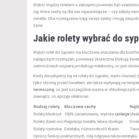
Wybór między roletami a żaluzjami powinien być uzależni
się, które cechy są dla nas najważniejsze – czy zależy n
światła. Oba rozwiązania mają swoje zalety i mogą zaspok
życia.
Jakie rolety wybrać do syp
Wybór rolet do sypialni ma kluczowe znaczenie dla komfor
najlepszych rozwiązań, ponieważ skutecznie blokują świat
ciemnościach wspiera produkcję melatoniny, co jest istotn
Kiedy decydujemy się na rolety do sypialni, warto również 
tylko chronią przed światłem, ale także wpływają na tem
termiczną
, co jest szczególnie ważne w chłodniejszych 
zewnątrz, co sprzyja relaksowi.
Rodzaj rolety
Kluczowe cechy
Najl
Rolety blackout
100% zaciemnienia, wysoka
izolacja
Idea
Rolety dzień-noc
Regulacja światła, łatwa obsługa
Dosk
Rolety rzymskie
Estetyka, różnorodność tkanin
Twor
Oprócz funkcji praktycznych, rolę odgrywa także estetyka