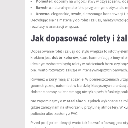
Poliester
: odporny na wilgoć, łatwy w czyszczeniu, do
Bawełna
: naturalny materiał o przyjemnym dotyku, ale 
Drewno
: eleganckie, trwałe, ale wymaga konserwacji i 
Decydując się na materiały do rolet i żaluzji, należy uwzgl
rezultaty w aranżacji wnętrza.
Jak dopasować rolety i żal
Dopasowanie rolet i żaluzji do stylu wnętrza to istotny el
krokiem jest
dobór kolorów
, które harmonizują z innymi 
idealnym wyborem będą rolety w odcieniach beżu czy brąz
biel, warto rozważyć żaluzje w intensywniejszych barwach
Również
wzory
mają znaczenie. W pomieszczeniach urząd
geometryczne, natomiast w bardziej klasycznych aranżacja
dobrane osłony okienne mogą nie tylko pełnić funkcję prak
Nie zapominajmy o
materiałach
, z jakich wykonane są rol
gdzie zależy nam na stworzeniu przytulnej atmosfery. W
ku
poliester albo zasłony z PVC.
Przed podjęciem decyzji warto także zwrócić uwagę na sty