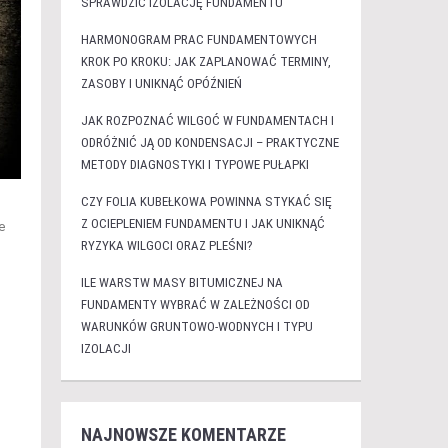
SPRAWDZIĆ IZOLACJĘ FUNDAMENTU
HARMONOGRAM PRAC FUNDAMENTOWYCH
KROK PO KROKU: JAK ZAPLANOWAĆ TERMINY,
ZASOBY I UNIKNĄĆ OPÓŹNIEŃ
JAK ROZPOZNAĆ WILGOĆ W FUNDAMENTACH I
ODRÓŻNIĆ JĄ OD KONDENSACJI – PRAKTYCZNE
METODY DIAGNOSTYKI I TYPOWE PUŁAPKI
CZY FOLIA KUBEŁKOWA POWINNA STYKAĆ SIĘ
Z OCIEPLENIEM FUNDAMENTU I JAK UNIKNĄĆ
e
RYZYKA WILGOCI ORAZ PLEŚNI?
ILE WARSTW MASY BITUMICZNEJ NA
FUNDAMENTY WYBRAĆ W ZALEŻNOŚCI OD
WARUNKÓW GRUNTOWO-WODNYCH I TYPU
IZOLACJI
NAJNOWSZE KOMENTARZE