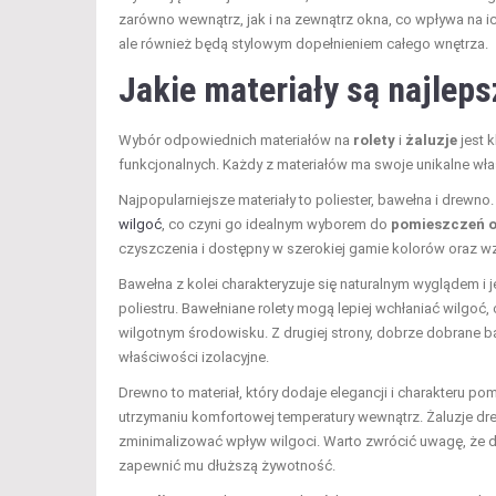
zarówno wewnątrz, jak i na zewnątrz okna, co wpływa na ic
ale również będą stylowym dopełnieniem całego wnętrza.
Jakie materiały są najlepsz
Wybór odpowiednich materiałów na
rolety
i
żaluzje
jest 
funkcjonalnych. Każdy z materiałów ma swoje unikalne wła
Najpopularniejsze materiały to poliester, bawełna i drewno
wilgoć
, co czyni go idealnym wyborem do
pomieszczeń o
czyszczenia i dostępny w szerokiej gamie kolorów oraz w
Bawełna z kolei charakteryzuje się naturalnym wyglądem i 
poliestru. Bawełniane rolety mogą lepiej wchłaniać wilgoć
wilgotnym środowisku. Z drugiej strony, dobrze dobrane 
właściwości izolacyjne.
Drewno to materiał, który dodaje elegancji i charakteru 
utrzymaniu komfortowej temperatury wewnątrz. Żaluzje dre
zminimalizować wpływ wilgoci. Warto zwrócić uwagę, że
zapewnić mu dłuższą żywotność.