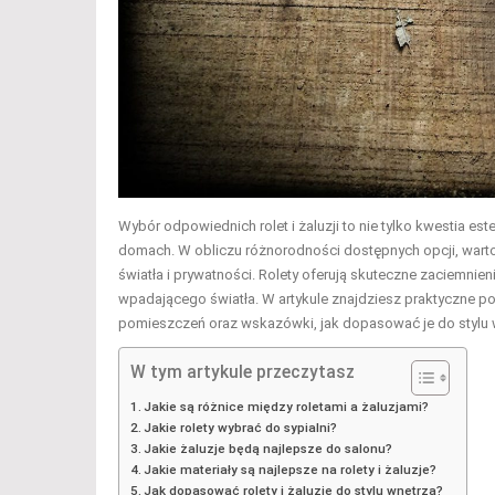
Wybór odpowiednich rolet i żaluzji to nie tylko kwestia es
domach. W obliczu różnorodności dostępnych opcji, warto z
światła i prywatności. Rolety oferują skuteczne zaciemni
wpadającego światła. W artykule znajdziesz praktyczne 
pomieszczeń oraz wskazówki, jak dopasować je do stylu w
W tym artykule przeczytasz
Jakie są różnice między roletami a żaluzjami?
Jakie rolety wybrać do sypialni?
Jakie żaluzje będą najlepsze do salonu?
Jakie materiały są najlepsze na rolety i żaluzje?
Jak dopasować rolety i żaluzje do stylu wnętrza?