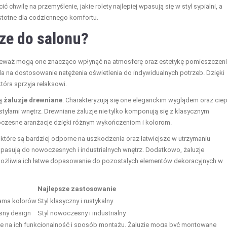
 chwilę na przemyślenie, jakie rolety najlepiej wpasują się w styl sypialni, a
istotne dla codziennego komfortu.
sze do salonu?
nieważ mogą one znacząco wpłynąć na atmosferę oraz estetykę pomieszczeni
la na dostosowanie natężenia oświetlenia do indywidualnych potrzeb. Dzięki
tóra sprzyja relaksowi.
są
żaluzje drewniane
. Charakteryzują się one eleganckim wyglądem oraz cie
tylami wnętrz. Drewniane żaluzje nie tylko komponują się z klasycznym
zesne aranżacje dzięki różnym wykończeniom i kolorom.
, które są bardziej odporne na uszkodzenia oraz łatwiejsze w utrzymaniu
e pasują do nowoczesnych i industrialnych wnętrz. Dodatkowo, żaluzje
możliwia ich łatwe dopasowanie do pozostałych elementów dekoracyjnych w
Najlepsze zastosowanie
gama kolorów
Styl klasyczny i rustykalny
sny design
Styl nowoczesny i industrialny
gę na ich funkcjonalność i sposób montażu. Żaluzje mogą być montowane