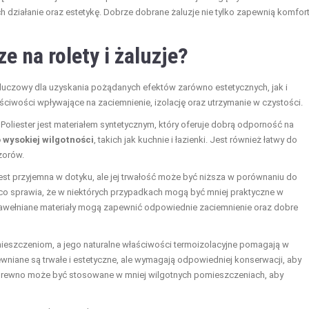
h działanie oraz estetykę. Dobrze dobrane żaluzje nie tylko zapewnią komfort
e na rolety i żaluzje?
kluczowy dla uzyskania pożądanych efektów zarówno estetycznych, jak i
ściwości wpływające na zaciemnienie, izolację oraz utrzymanie w czystości.
. Poliester jest materiałem syntetycznym, który oferuje dobrą odporność na
 wysokiej wilgotności
, takich jak kuchnie i łazienki. Jest również łatwy do
zorów.
jest przyjemna w dotyku, ale jej trwałość może być niższa w porównaniu do
, co sprawia, że w niektórych przypadkach mogą być mniej praktyczne w
bawełniane materiały mogą zapewnić odpowiednie zaciemnienie oraz dobre
pomieszczeniom, a jego naturalne właściwości termoizolacyjne pomagają w
wniane są trwałe i estetyczne, ale wymagają odpowiedniej konserwacji, aby
 drewno może być stosowane w mniej wilgotnych pomieszczeniach, aby