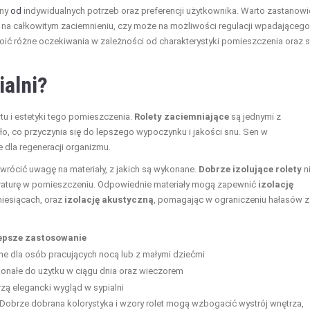
ony
od
indywidualnych potrzeb oraz preferencji użytkownika. Warto zastanowi
am na całkowitym zaciemnieniu, czy może na możliwości regulacji wpadającego
oić różne oczekiwania w zależności od charakterystyki pomieszczenia oraz s
ialni?
tu i estetyki tego pomieszczenia.
Rolety zaciemniające
są jednymi z
ło, co przyczynia się do lepszego wypoczynku i jakości snu. Sen w
e dla regeneracji organizmu.
zwrócić uwagę na materiały, z jakich są wykonane.
Dobrze izolujące rolety
n
peraturę w pomieszczeniu. Odpowiednie materiały mogą zapewnić
izolację
miesiącach, oraz
izolację akustyczną
, pomagając w ograniczeniu hałasów z
epsze zastosowanie
lne dla osób pracujących nocą lub z małymi dziećmi
onałe do użytku w ciągu dnia oraz wieczorem
zą elegancki wygląd w sypialni
. Dobrze dobrana kolorystyka i wzory rolet mogą wzbogacić wystrój wnętrza,