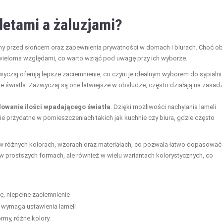
letami a żaluzjami?
rony przed słońcem oraz zapewnienia prywatności w domach i biurach. Choć o
 wieloma względami, co warto wziąć pod uwagę przy ich wyborze.
zwyczaj oferują lepsze zaciemnienie, co czyni je idealnym wyborem do sypialni
 światła. Zazwyczaj są one łatwiejsze w obsłudze, często działają na zasad
lowanie ilości wpadającego światła
. Dzięki możliwości nachylania lameli
e przydatne w pomieszczeniach takich jak kuchnie czy biura, gdzie często
 w różnych kolorach, wzorach oraz materiałach, co pozwala łatwo dopasować 
ą w prostszych formach, ale również w wielu wariantach kolorystycznych, co
, niepełne zaciemnienie
, wymaga ustawienia lameli
rmy, różne kolory