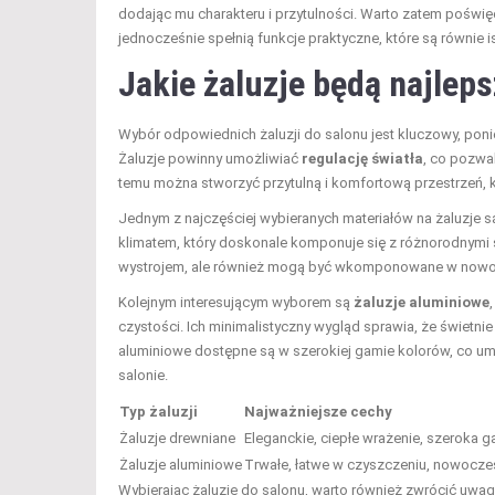
dodając mu charakteru i przytulności. Warto zatem poświęcić
jednocześnie spełnią funkcje praktyczne, które są równie 
Jakie żaluzje będą najlep
Wybór odpowiednich żaluzji do salonu jest kluczowy, po
Żaluzje powinny umożliwiać
regulację światła
, co pozwa
temu można stworzyć przytulną i komfortową przestrzeń, k
Jednym z najczęściej wybieranych materiałów na żaluzje 
klimatem, który doskonale komponuje się z różnorodnymi s
wystrojem, ale również mogą być wkomponowane w nowoc
Kolejnym interesującym wyborem są
żaluzje aluminiowe
czystości. Ich minimalistyczny wygląd sprawia, że świetni
aluminiowe dostępne są w szerokiej gamie kolorów, co u
salonie.
Typ żaluzji
Najważniejsze cechy
Żaluzje drewniane
Eleganckie, ciepłe wrażenie, szeroka 
Żaluzje aluminiowe
Trwałe, łatwe w czyszczeniu, nowocze
Wybierając żaluzje do salonu, warto również zwrócić uwa