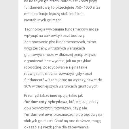
na nośnych
gruntach
. Natomiast koszt płyty
fundamentowej to przeciętnie 750–1050 zł za
m², ale oferuje lepszą stabilność na
niestabilnych gruntach.
Technologia wykonania fundamentów może
wpłynąć na całkowity koszt budowy.
Zastosowanie płyt fundamentowych, mimo
wyższej ceny, w trudnych warunkach
gruntowych może w dłuższej perspektywie
ograniczać inne wydatki, jak na przykład
robociznę. Zdecydowanie się na takie
rozwiązanie można rozważyć, gdy koszt
fundamentów szacuje się na wyższy, nawet do
30% w trudniejszych warunkach gruntowych.
Przemyśl także inne opcje, takie jak
fundamenty hybrydowe
, które łączą zalety
obu powyższych rozwiązań, czy
pale
fundamentowe
, przeznaczone do budowy na
słabych gruntach. Choć są one droższe, mogą
okazać się niezbędne dla zapewnienia