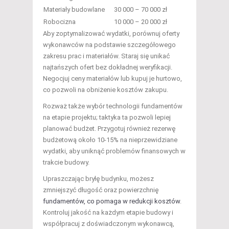
Materiały budowlane
30 000 – 70 000 zł
Robocizna
10 000 – 20 000 zł
Aby zoptymalizować wydatki, porównuj oferty
wykonawców na podstawie szczegółowego
zakresu prac i materiałów. Staraj się unikać
najtańszych ofert bez dokładnej weryfikacji.
Negocjuj ceny materiałów lub kupuj je hurtowo,
co pozwoli na obniżenie kosztów zakupu.
Rozważ także wybór technologii fundamentów
na etapie projektu; taktyka ta pozwoli lepiej
planować budżet. Przygotuj również rezerwę
budżetową około 10-15% na nieprzewidziane
wydatki, aby uniknąć problemów finansowych w
trakcie budowy.
Upraszczając bryłę budynku, możesz
zmniejszyć długość oraz powierzchnię
fundamentów, co pomaga w redukcji kosztów
.
Kontroluj jakość na każdym etapie budowy i
współpracuj z doświadczonym wykonawcą,