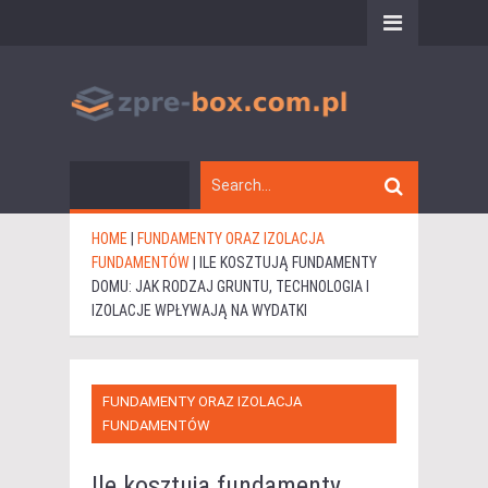
HOME
|
FUNDAMENTY ORAZ IZOLACJA
FUNDAMENTÓW
|
ILE KOSZTUJĄ FUNDAMENTY
DOMU: JAK RODZAJ GRUNTU, TECHNOLOGIA I
IZOLACJE WPŁYWAJĄ NA WYDATKI
FUNDAMENTY ORAZ IZOLACJA
FUNDAMENTÓW
Ile kosztują fundamenty