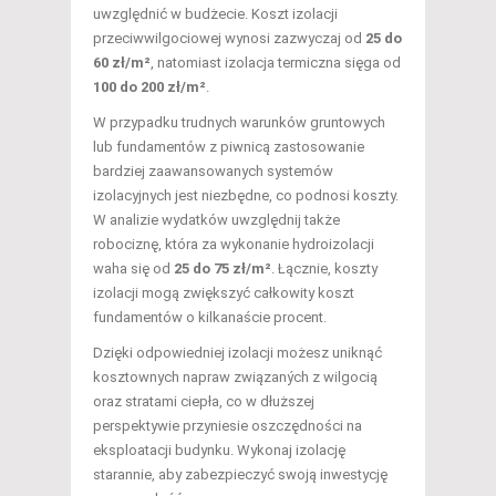
uwzględnić w budżecie. Koszt izolacji
przeciwwilgociowej wynosi zazwyczaj od
25 do
60 zł/m²
, natomiast izolacja termiczna sięga od
100 do 200 zł/m²
.
W przypadku trudnych warunków gruntowych
lub fundamentów z piwnicą zastosowanie
bardziej zaawansowanych systemów
izolacyjnych jest niezbędne, co podnosi koszty.
W analizie wydatków uwzględnij także
robociznę, która za wykonanie hydroizolacji
waha się od
25 do 75 zł/m²
. Łącznie, koszty
izolacji mogą zwiększyć całkowity koszt
fundamentów o kilkanaście procent.
Dzięki odpowiedniej izolacji możesz uniknąć
kosztownych napraw związaných z wilgocią
oraz stratami ciepła, co w dłuższej
perspektywie przyniesie oszczędności na
eksploatacji budynku. Wykonaj izolację
starannie, aby zabezpieczyć swoją inwestycję