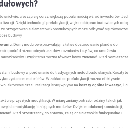
odułowych?
nictwie, ciesząc się coraz większą popularnością wśród inwestorów. Je
alizacji
. Dzięki technologii prefabrykacji, większość prac budowlanych od
o, że przygotowanie elementów konstrukcyjnych może odbywać się równocze
roces budowy.
owaniu
. Domy modułowe pozwalają na łatwe dostosowanie planów do
ierać spośród różnorodnych układów, rozmiarów i stylów, co umożliwia
 mieszkańców. Dzięki temu można również łatwo zmieniać układ pomieszcze
osztami budowy w porównaniu do tradycyjnych metod budowlanych. Koszty te
ykorzystaniem materiałów. W zakładzie prefabrykacji można efektywnie
wo, skrócenie czasu realizacji lepiej wpływa na
koszty ogólne inwestycji
, 
ekście przyszłych modyfikacji. W miarę zmiany potrzeb rodziny, takich jak
owę lub modyfikację istniejących modułów. Dzięki modularnej konstrukcji,
nić układ przestrzenny, co sprawia, że są one niezwykle funkcjonalne i