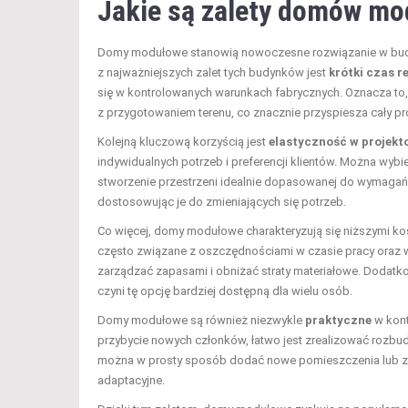
Jakie są zalety domów m
Domy modułowe stanowią nowoczesne rozwiązanie w budow
z najważniejszych zalet tych budynków jest
krótki czas re
się w kontrolowanych warunkach fabrycznych. Oznacza t
z przygotowaniem terenu, co znacznie przyspiesza cały p
Kolejną kluczową korzyścią jest
elastyczność w projekt
indywidualnych potrzeb i preferencji klientów. Można wyb
stworzenie przestrzeni idealnie dopasowanej do wymagań
dostosowując je do zmieniających się potrzeb.
Co więcej, domy modułowe charakteryzują się niższymi k
często związane z oszczędnościami w czasie pracy oraz w
zarządzać zapasami i obniżać straty materiałowe. Dodatko
czyni tę opcję bardziej dostępną dla wielu osób.
Domy modułowe są również niezwykle
praktyczne
w kont
przybycie nowych członków, łatwo jest zrealizować rozbud
można w prosty sposób dodać nowe pomieszczenia lub zmie
adaptacyjne.