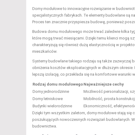
Domy modułowe to innowacyjne rozwiązanie w budownictw
specjalistycznych fabrykach. Te elementy budowlane są na
Proces ten znacznie przyspiesza budowę, ponieważ posz
Budowa domu modułowego może trwać zaledwie kilka tygod
które mogą trwać miesiącami. Dzięki temu klienci mogą 
charakteryzują się również dużą elastycznością w projekt
mieszkańców.
Systemy budowlane takiego rodzaju są także zazwyczaj b
obniżenia kosztów eksploatacyjnych w dłuższym okresie. 
lepszą izolację, co przekłada się na komfortowe warunki 
Rodzaj domu modułowego
Najważniejsze cechy
Domy jednorodzinne
Możliwość personalizacji, s
Domy letniskowe
Mobilność, prosta konstrukcj
Budynki wielorodzinne
Ekonomiczność, efektywność
Dzięki tym wszystkim zaletom, domy modułowe stają się c
poszukujących nowoczesnych rozwiązań budowlanych. Warto
budownictwa.