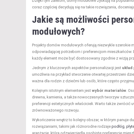
Dzięki tym zaletom, domy modułowe zyskują na popularności
coraz częściej decydują się na takie rozwiązania, doceniaj
Jakie są możliwości perso
modułowych?
Projekty domów modułowych oferują niezwykle szerokie moż
odpowiadającej potrzebom i preferencjom mieszkańców.
każdy element może być dostosowany zgodnie z wizją przy
Jednym z kluczowych aspektów personalizacji jest
układ
umożliwia na przykład stworzenie otwartej przestrzeni dzi
ważna dla rodzin z dziećmi lub osób, które często przyjmu
Kolejnym istotnym elementem jest
wybór materiałów
. Os
drewna, kamienia, a także nowoczesnych tworzyw sztuczn
preferencji estetycznych właścicieli. Warto także zwrócić
zrównoważonego rozwoju.
Wykończenie wnętrz to kolejny obszar, w którym panuje 
rozwiązaniami, takimi jak różnorodne rodzaje
podłóg
,
płyt
aranżację, która odzwierciedla osobiste preferencje mies