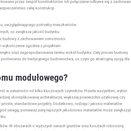
ontowane przez zespół konstruktorów. Ich połączenie odbywa się z zachowa
zpieczeństwo całej konstrukcji.
ku, uwzględniającego potrzeby mieszkańców.
nych, co zwiększa jakość budynku.
c budowy z zachowaniem ostrożności.
h wykończenie zgodnie z projektem.
 wnętrz oraz zagospodarowania terenu wokół budynku. Cały proces budowy
orównaniu do tradycyjnego budownictwa, co czyni go atrakcyjną opcją dla
domu modułowego?
ć w zależności od kilku kluczowych czynników. Przede wszystkim, wybór
ardziej skomplikowanej architekturze, większej powierzchni użytkowej czy
proste, standardowe projekty. Dodatkowo, rodzaju i jakości materiałów
ięcić uwagę, ponieważ parę lepszych jakościowo materiałów może zwiększy
nku.
atków. W obszarach o wyższych cenach gruntów oraz kosztach robocizny,