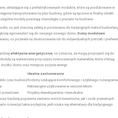
ie, składające się z prefabrykowanych modułów, które są produkowane w
stępnie transportowane na plac budowy, gdzie są łączone w finalny obiekt.
czególne moduły powstają równolegle z pracami na budowie.
ni, co jest znaczną zaletą w porównaniu do tradycyjnych metod budowlan
szybciej wprowadzić się do swojego nowego domu.
Domy modułowe
owaniu, co pozwala na dostosowanie ich do indywidualnych potrzeb i preferen
ardziej
efektywne energetycznie
, co oznacza, że mogą przyczynić się do
Moduły są wytwarzane przy użyciu nowoczesnych materiałów, które oferują
w środku domu oraz mniejsze zużycie energii.
Idealne zastosowanie
zybki czas budowy
Rodziny szukające komfortowego i szybkiego rozwiązania
a
Rekreacyjne użytkowanie w sezonie letnim
 przestrzeni
Projekty deweloperskie i mieszkalne
oraz bardziej popularne zarówno wśród inwestorów, jak i osób prywatnych
 rozważyć takie podejście, jeśli szuka się alternatywy dla tradycyjnego