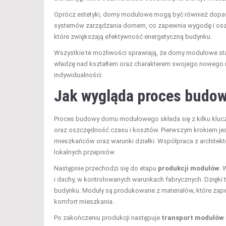
Oprócz estetyki, domy modułowe mogą być również dop
systemów zarządzania domem, co zapewnia wygodę i oszcz
które zwiększają efektywność energetyczną budynku.
Wszystkie te możliwości sprawiają, że domy modułowe stają
władzę nad kształtem oraz charakterem swojego nowego m
indywidualności.
Jak wygląda proces bud
Proces budowy domu modułowego składa się z kilku klucz
oraz oszczędność czasu i kosztów. Pierwszym krokiem je
mieszkańców oraz warunki działki. Współpraca z archite
lokalnych przepisów.
Następnie przechodzi się do etapu
produkcji modułów
. 
i dachy, w kontrolowanych warunkach fabrycznych. Dzięki
budynku. Moduły są produkowane z materiałów, które zape
komfort mieszkania.
Po zakończeniu produkcji następuje
transport modułów