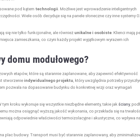
asowane pod kątem
technologii
. Możliwe jest wprowadzenie inteligentnych
ędności. Wiele osób decyduje się na panele słoneczne czy inne systemy O
 się nie tylko funkcjonalne, ale również
unikalne i osobiste
. Klienci mają p
iejsca zamieszkania, co czyni każdy projekt wyjątkowym wyrazem ich
owy domu modułowego?
owych etapów, które są starannie zaplanowane, aby zapewnić efektywność
st stworzenie
indywidualnego projektu
, który uwzględnia potrzeby przyszły
ktem pozwala na dopasowanie budynku do konkretnej wizji oraz wymagań
W tym kroku wykonuje się wszystkie niezbędne elementy, takie jak
ściany
, pod
 temu można osiągnąć wyższą jakość wykonania, co przekłada się na trwałoś
wniają odpowiednie właściwości termoizolacyjne i akustyczne, co wpływa n
na plac budowy. Transport musi być starannie zaplanowany, aby zminimaliz