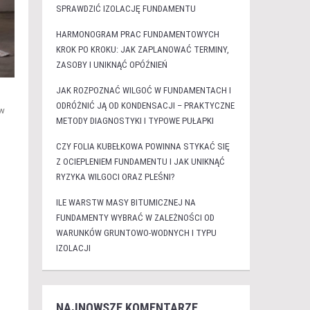
SPRAWDZIĆ IZOLACJĘ FUNDAMENTU
HARMONOGRAM PRAC FUNDAMENTOWYCH
KROK PO KROKU: JAK ZAPLANOWAĆ TERMINY,
ZASOBY I UNIKNĄĆ OPÓŹNIEŃ
JAK ROZPOZNAĆ WILGOĆ W FUNDAMENTACH I
ODRÓŻNIĆ JĄ OD KONDENSACJI – PRAKTYCZNE
ów
METODY DIAGNOSTYKI I TYPOWE PUŁAPKI
CZY FOLIA KUBEŁKOWA POWINNA STYKAĆ SIĘ
Z OCIEPLENIEM FUNDAMENTU I JAK UNIKNĄĆ
RYZYKA WILGOCI ORAZ PLEŚNI?
ILE WARSTW MASY BITUMICZNEJ NA
FUNDAMENTY WYBRAĆ W ZALEŻNOŚCI OD
WARUNKÓW GRUNTOWO-WODNYCH I TYPU
IZOLACJI
NAJNOWSZE KOMENTARZE