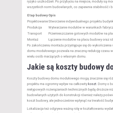
ryzyko uszkodzeń. Po przybyciu na miejsce, moduły są m
wszystkich norm budowlanych, co zapewnia stabilność i be
Etap budowy
Opis
Projektowanie
Stworzenie indywidualnego projektu budyn
Produkcja
Wytwarzanie modułów w warunkach fabrycz
Transport
Przemieszczanie gotowych modułów na pla
Montaż
Łączenie modułów na placu budowy oraz ic
Po zakończeniu montażu przystępuje się do wykończenia
domu modułowego pozwala na znaczną redukcję czasu w p
wielu osób marzących o własnym domu.
Jakie są koszty budowy 
Koszty budowy domu modułowego mogą znacznie się różni
projektu ma ogromny wpływ na całkowity
koszt
. Domy o b
nietypowych rozwiązaniach technicznych będą droższe niż 
budowlanych użytych do konstrukcji również należy pośw
koszt budowy, ale jednocześnie wpłynąć na trwałość budy
Lokalizacja też odgrywa ważną rolę w kształtowaniu wyd