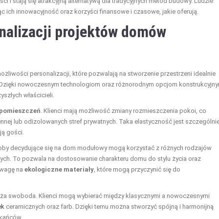
 i stają się atrakcyjną alternatywą dla tradycyjnych metod budowy. Ludzie
ąc ich innowacyjność oraz korzyści finansowe i czasowe, jakie oferują.
nalizacji projektów domów
liwości personalizacji, które pozwalają na stworzenie przestrzeni idealnie
 Dzięki nowoczesnym technologiom oraz różnorodnym opcjom konstrukcyjny
szłych właścicieli.
 pomieszczeń
. Klienci mają możliwość zmiany rozmieszczenia pokoi, co
ennej lub odizolowanych stref prywatnych. Taka elastyczność jest szczególni
ją gości.
oby decydujące się na dom modułowy mogą korzystać z różnych rodzajów
ych. To pozwala na dostosowanie charakteru domu do stylu życia oraz
 uwagę na
ekologiczne materiały
, które mogą przyczynić się do
duża swoboda. Klienci mogą wybierać między klasycznymi a nowoczesnymi
ek
ceramicznych oraz farb. Dzięki temu można stworzyć spójną i harmonijną
zkańców.