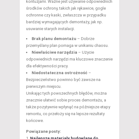
kontuzjami. Ważne jest używanie odpowiednich
środków ochrony, takich jak rękawice, gogle
ochronne czy kaski, zwłaszcza w przypadku
bardziej wymagających demontaży, jak np.
usuwanie starych instalacji.
Brak planu demontażu
– Dobrze
przemyślany plan pomaga w unikaniu chaosu.
Niewłaściwe narzędzia
– Użycie
odpowiednich narzędzi ma kluczowe znaczenie
dla efektywności pracy.
Niedostateczna ostrożność
–
Bezpieczeństwo powinno być zawsze na
pierwszym miejscu.
Unikając tych powszechnych błędów, można
znacznie ułatwić sobie proces demontażu, a
także pozytywnie wpłynąć na późniejsze etapy
remontu, co przełoży się na lepsze rezultaty
końcowe.
Powiązane posty:
Najlepsze materiały budowlane do