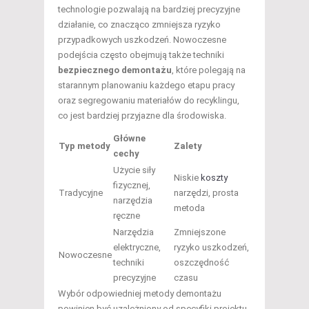
technologie pozwalają na bardziej precyzyjne
działanie, co znacząco zmniejsza ryzyko
przypadkowych uszkodzeń. Nowoczesne
podejścia często obejmują także techniki
bezpiecznego demontażu
, które polegają na
starannym planowaniu każdego etapu pracy
oraz segregowaniu materiałów do recyklingu,
co jest bardziej przyjazne dla środowiska.
Główne
Typ metody
Zalety
cechy
Użycie siły
Niskie
koszty
fizycznej,
Tradycyjne
narzędzi, prosta
narzędzia
metoda
ręczne
Narzędzia
Zmniejszone
elektryczne,
ryzyko uszkodzeń,
Nowoczesne
techniki
oszczędność
precyzyjne
czasu
Wybór odpowiedniej metody demontażu
powinien być uzależniony od specyfiki projektu,