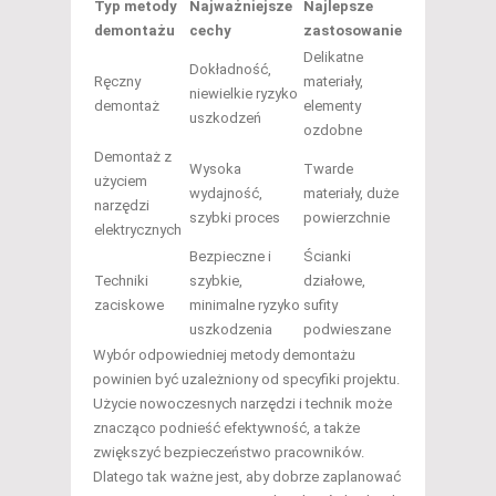
Typ metody
Najważniejsze
Najlepsze
demontażu
cechy
zastosowanie
Delikatne
Dokładność,
Ręczny
materiały,
niewielkie ryzyko
demontaż
elementy
uszkodzeń
ozdobne
Demontaż z
Wysoka
Twarde
użyciem
wydajność,
materiały, duże
narzędzi
szybki proces
powierzchnie
elektrycznych
Bezpieczne i
Ścianki
Techniki
szybkie,
działowe,
zaciskowe
minimalne ryzyko
sufity
uszkodzenia
podwieszane
Wybór odpowiedniej metody demontażu
powinien być uzależniony od specyfiki projektu.
Użycie nowoczesnych narzędzi i technik może
znacząco podnieść efektywność, a także
zwiększyć bezpieczeństwo pracowników.
Dlatego tak ważne jest, aby dobrze zaplanować