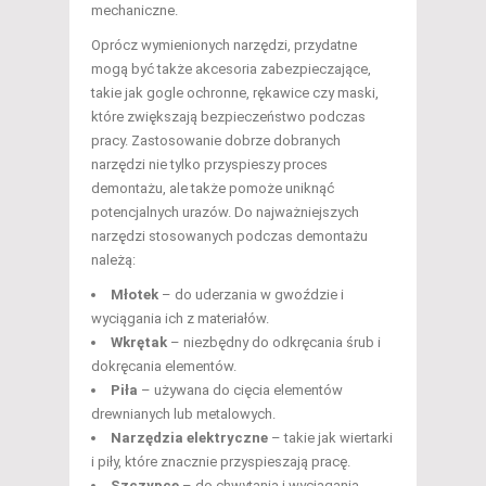
mechaniczne.
Oprócz wymienionych narzędzi, przydatne
mogą być także akcesoria zabezpieczające,
takie jak gogle ochronne, rękawice czy maski,
które zwiększają bezpieczeństwo podczas
pracy. Zastosowanie dobrze dobranych
narzędzi nie tylko przyspieszy proces
demontażu, ale także pomoże uniknąć
potencjalnych urazów. Do najważniejszych
narzędzi stosowanych podczas demontażu
należą:
Młotek
– do uderzania w gwoździe i
wyciągania ich z materiałów.
Wkrętak
– niezbędny do odkręcania śrub i
dokręcania elementów.
Piła
– używana do cięcia elementów
drewnianych lub metalowych.
Narzędzia elektryczne
– takie jak wiertarki
i piły, które znacznie przyspieszają pracę.
Szczypce
– do chwytania i wyciągania