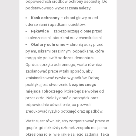
odpowiednich środków ochrony osobistej. Do
podstawowego wyposażenia należy:
Kask ochronny
– chroni głowę przed
uderzeniami i upadkami obiektów.
Rękawice
– zabezpieczają dłonie przed
skaleczeniami, otarciami oraz chemikaliami.
Okulary ochronne
– chronią oczy przed
pyłem, iskrami oraz innymi odpadkami, które
mogą się pojawić podczas demontażu.
Oprócz sprzętu ochronnego, warto również
zaplanować prace w taki sposób, aby
zminimalizować ryzyko wypadków. Dobrą
praktyką jest stworzenie
bezpiecznego
miejsca roboczego
, które będzie wolne od
przeszkód. Należy dbać o porządek oraz
odpowiednie oświetlenie, co pozwoli
zredukować ryzyko potknięć oraz upadków.
Ważne jest również, aby zorganizować prace w
grupie, gdzie każdy członek zespołu ma jasno
określoną rolę i wie, jakie są jego zadania. Taka