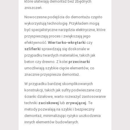
które ułatwiają demontaż bez zbędnych
zniszczeń.
Nowoczesne podejścia do demontażu często
wykorzystują technologię. Przykładem mogą
być specjalistyczne narzędzia elektryczne, które
przyspieszają proces i zwiększają jego
efektywność.
Wiertarko-wkrętarki
czy
szlifierki
sprawdzają się doskonale w
przypadku twardych materiałów, takich jak
beton czy drewno. Z kolei
przecinarki
umożliwiają szybkie cięcie elementów, co
znacznie przyspiesza demontaż.
W przypadku bardziej skomplikowanych
konstrukcji, takich jak sufity podwieszane czy
ścianki działowe, warto rozważyć zastosowanie
techniki
zaciskowej
lub
zrywającej
. Te
metody pozwalają na szybki i bezpieczny
demontaż, minimalizując ryzyko uszkodzenia
innych elementów budowlanych.