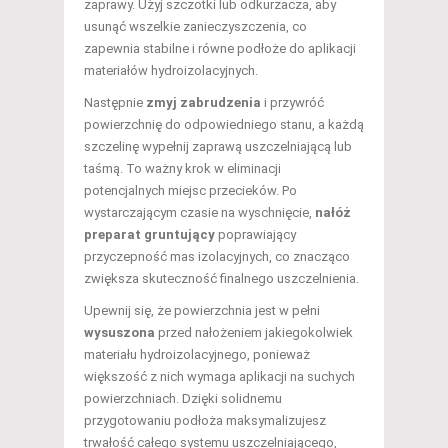
zaprawy. Użyj szczotki lub odkurzacza, aby
usunąć wszelkie zanieczyszczenia, co
zapewnia stabilne i równe podłoże do aplikacji
materiałów hydroizolacyjnych.
Następnie
zmyj zabrudzenia
i przywróć
powierzchnię do odpowiedniego stanu, a każdą
szczelinę wypełnij zaprawą uszczelniającą lub
taśmą. To ważny krok w eliminacji
potencjalnych miejsc przecieków. Po
wystarczającym czasie na wyschnięcie,
nałóż
preparat gruntujący
poprawiający
przyczepność mas izolacyjnych, co znacząco
zwiększa skuteczność finalnego uszczelnienia.
Upewnij się, że powierzchnia jest w pełni
wysuszona
przed nałożeniem jakiegokolwiek
materiału hydroizolacyjnego, ponieważ
większość z nich wymaga aplikacji na suchych
powierzchniach. Dzięki solidnemu
przygotowaniu podłoża maksymalizujesz
trwałość całego systemu uszczelniającego,