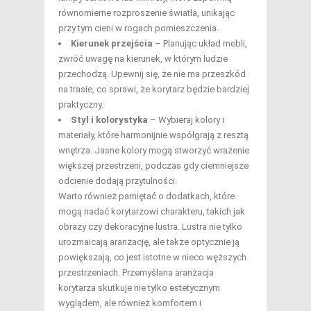
równomierne rozproszenie światła, unikając
przy tym cieni w rogach pomieszczenia.
Kierunek przejścia
– Planując układ mebli,
zwróć uwagę na kierunek, w którym ludzie
przechodzą. Upewnij się, że nie ma przeszkód
na trasie, co sprawi, że korytarz będzie bardziej
praktyczny.
Styl i kolorystyka
– Wybieraj kolory i
materiały, które harmonijnie współgrają z resztą
wnętrza. Jasne kolory mogą stworzyć wrażenie
większej przestrzeni, podczas gdy ciemniejsze
odcienie dodają przytulności.
Warto również pamiętać o dodatkach, które
mogą nadać korytarzowi charakteru, takich jak
obrazy czy dekoracyjne lustra. Lustra nie tylko
urozmaicają aranżację, ale także optycznie ją
powiększają, co jest istotne w nieco węższych
przestrzeniach. Przemyślana aranżacja
korytarza skutkuje nie tylko estetycznym
wyglądem, ale również komfortem i