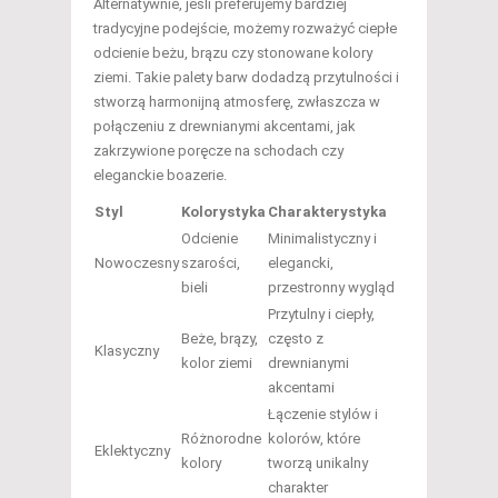
Alternatywnie, jeśli preferujemy bardziej
tradycyjne podejście, możemy rozważyć ciepłe
odcienie beżu, brązu czy stonowane kolory
ziemi. Takie palety barw dodadzą przytulności i
stworzą harmonijną atmosferę, zwłaszcza w
połączeniu z drewnianymi akcentami, jak
zakrzywione poręcze na schodach czy
eleganckie boazerie.
Styl
Kolorystyka
Charakterystyka
Odcienie
Minimalistyczny i
Nowoczesny
szarości,
elegancki,
bieli
przestronny wygląd
Przytulny i ciepły,
Beże, brązy,
często z
Klasyczny
kolor ziemi
drewnianymi
akcentami
Łączenie stylów i
Różnorodne
kolorów, które
Eklektyczny
kolory
tworzą unikalny
charakter