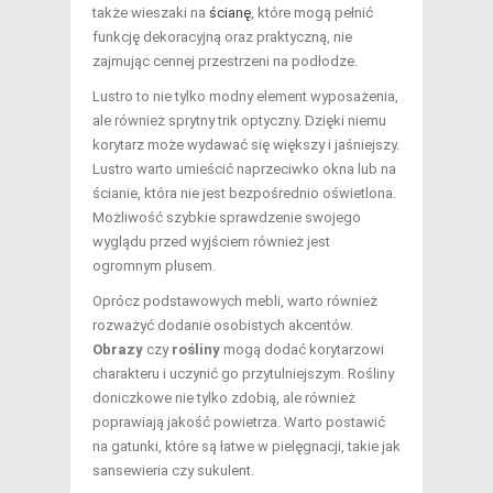
także wieszaki na
ścianę
, które mogą pełnić
funkcję dekoracyjną oraz praktyczną, nie
zajmując cennej przestrzeni na podłodze.
Lustro to nie tylko modny element wyposażenia,
ale również sprytny trik optyczny. Dzięki niemu
korytarz może wydawać się większy i jaśniejszy.
Lustro warto umieścić naprzeciwko okna lub na
ścianie, która nie jest bezpośrednio oświetlona.
Możliwość szybkie sprawdzenie swojego
wyglądu przed wyjściem również jest
ogromnym plusem.
Oprócz podstawowych mebli, warto również
rozważyć dodanie osobistych akcentów.
Obrazy
czy
rośliny
mogą dodać korytarzowi
charakteru i uczynić go przytulniejszym. Rośliny
doniczkowe nie tylko zdobią, ale również
poprawiają jakość powietrza. Warto postawić
na gatunki, które są łatwe w pielęgnacji, takie jak
sansewieria czy sukulent.