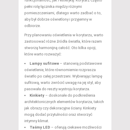
funkcjonalność, jak i estetykę. Korytarz często
pełni rolę łącznika między różnymi
pomieszczeniami, dlatego warto zadbać o to,
aby był dobrze oświetlony i przyjemny w
odbiorze.
Przy planowaniu oświetlenia w korytarzu, warto
zastosować różne źródła światła, które razem
stworzą harmonijną całość. Oto kilka opcji,
które warto rozważyć:
Lampy sufitowe
– stanowią podstawowe
oświetlenie, które równomiernie rozprasza
światło po całej przestrzeni. Wybierając lampę
sufitową, warto zwrócić uwagę na jej styl, aby
pasowała do reszty wystroju korytarza.
Kinkiety
– doskonałe do podkreślenia
architektonicznych elementów korytarza, takich
jak obrazy czy dekoracyjne ściany. Kinkiety
mogą dodać przytulności oraz stworzyć
intymny klimat.
Taśmy LED
– oferują ciekawe możliwości