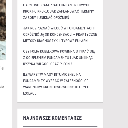
HARMONOGRAM PRAC FUNDAMENTOWYCH
KROK PO KROKU: JAK ZAPLANOWAĆ TERMINY,
ZASOBY I UNIKNĄĆ OPÓŹNIEŃ
JAK ROZPOZNAĆ WILGOĆ W FUNDAMENTACH I
ODRÓŻNIĆ JĄ OD KONDENSACJI – PRAKTYCZNE
METODY DIAGNOSTYKI I TYPOWE PUŁAPKI
CZY FOLIA KUBEŁKOWA POWINNA STYKAĆ SIĘ
Z OCIEPLENIEM FUNDAMENTU I JAK UNIKNĄĆ
RYZYKA WILGOCI ORAZ PLEŚNI?
ty,
ILE WARSTW MASY BITUMICZNEJ NA
ą
FUNDAMENTY WYBRAĆ W ZALEŻNOŚCI OD
cie
WARUNKÓW GRUNTOWO-WODNYCH I TYPU
IZOLACJI
NAJNOWSZE KOMENTARZE