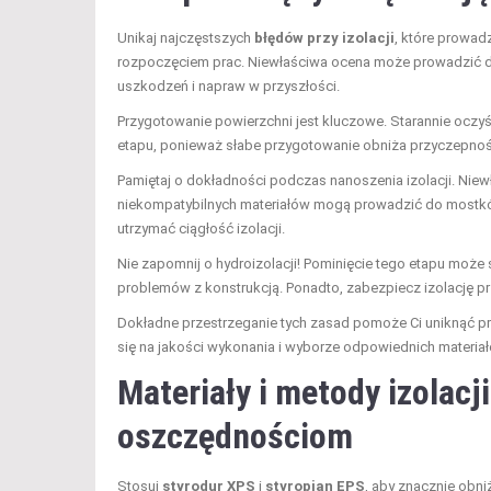
Unikaj najczęstszych
błędów przy izolacji
, które prowa
rozpoczęciem prac. Niewłaściwa ocena może prowadzić do
uszkodzeń i napraw w przyszłości.
Przygotowanie powierzchni jest kluczowe. Starannie oczyś
etapu, ponieważ słabe przygotowanie obniża przyczepność 
Pamiętaj o dokładności podczas nanoszenia izolacji. Niew
niekompatybilnych materiałów mogą prowadzić do mostkó
utrzymać ciągłość izolacji.
Nie zapomnij o hydroizolacji! Pominięcie tego etapu moż
problemów z konstrukcją. Ponadto, zabezpiecz izolację
Dokładne przestrzeganie tych zasad pomoże Ci uniknąć 
się na jakości wykonania i wyborze odpowiednich materia
Materiały i metody izolac
oszczędnościom
Stosuj
styrodur XPS
i
styropian EPS
, aby znacznie obni