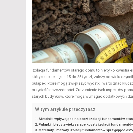
Izolacja fundamentów starego domu to nie tylko kwestia es
który szacuje się na 15 do 25 tys. zł, zależy od wielu czyn
pułapek, które mogą zwiększyć wydatki, warto znać kluc
przynieść oszczędności. Zrozumienie tych aspektów pomoż
starych budynków, które mogą wymagać dodatkowych dzi
W tym artykule przeczytasz
Składniki wpływające na koszt izolacji fundamentów st
Pułapki i błędy zwiększające koszty izolacji fundamentó
Materiały i metody izolacji fundamentów sprzyjające o