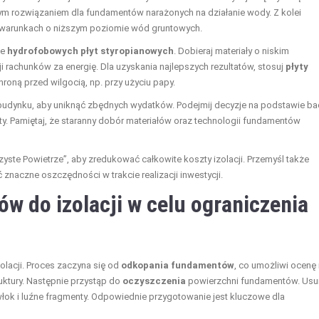
lnym rozwiązaniem dla fundamentów narażonych na działanie wody. Z kolei
 w warunkach o niższym poziomie wód gruntowych.
ie
hydrofobowych płyt styropianowych
. Dobieraj materiały o niskim
rachunków za energię. Dla uzyskania najlepszych rezultatów, stosuj
płyty
hroną przed wilgocią, np. przy użyciu papy.
 budynku, aby uniknąć zbędnych wydatków. Podejmij decyzje na podstawie b
y. Pamiętaj, że staranny dobór materiałów oraz technologii fundamentów
ste Powietrze”, aby zredukować całkowite koszty izolacji. Przemyśl także
znaczne oszczędności w trakcie realizacji inwestycji.
 do izolacji w celu ograniczenia
olacji. Proces zaczyna się od
odkopania fundamentów
, co umożliwi ocenę 
uktury. Następnie przystąp do
oczyszczenia
powierzchni fundamentów. Usu
włok i luźne fragmenty. Odpowiednie przygotowanie jest kluczowe dla