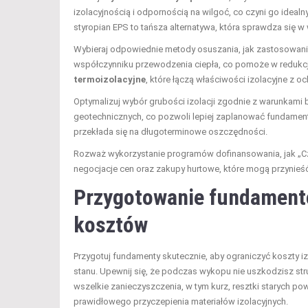
izolacyjnością i odpornością na wilgoć, co czyni go idea
styropian EPS to tańsza alternatywa, która sprawdza się
Wybieraj odpowiednie metody osuszania, jak zastosowan
współczynniku przewodzenia ciepła, co pomoże w redukcji 
termoizolacyjne
, które łączą właściwości izolacyjne z oc
Optymalizuj wybór grubości izolacji zgodnie z warunkami
geotechnicznych, co pozwoli lepiej zaplanować fundament
przekłada się na długoterminowe oszczędności.
Rozważ wykorzystanie programów dofinansowania, jak „Czy
negocjacje cen oraz zakupy hurtowe, które mogą przynieść 
Przygotowanie fundamentów
kosztów
Przygotuj fundamenty skutecznie, aby ograniczyć koszty iz
stanu. Upewnij się, że podczas wykopu nie uszkodzisz str
wszelkie zanieczyszczenia, w tym kurz, resztki starych po
prawidłowego przyczepienia materiałów izolacyjnych.