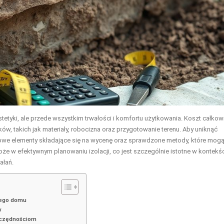
tetyki, ale przede wszystkim trwałości i komfortu użytkowania. Koszt całkowi
ników, takich jak materiały, robocizna oraz przygotowanie terenu. Aby uniknąć
zowe elementy składające się na wycenę oraz sprawdzone metody, które mog
e w efektywnym planowaniu izolacji, co jest szczególnie istotne w kontekś
ałań.
arego domu
w
szczędnościom