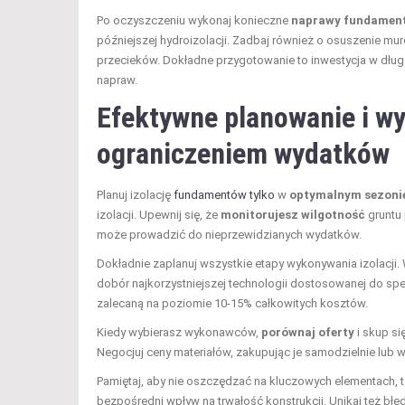
Po oczyszczeniu wykonaj konieczne
naprawy fundamen
późniejszej hydroizolacji. Zadbaj również o osuszenie 
przecieków. Dokładne przygotowanie to inwestycja w dług
napraw.
Efektywne planowanie i wy
ograniczeniem wydatków
Planuj izolację
fundamentów tylko
w
optymalnym sezoni
izolacji. Upewnij się, że
monitorujesz wilgotność
gruntu 
może prowadzić do nieprzewidzianych wydatków.
Dokładnie zaplanuj wszystkie etapy wykonywania izolacji
dobór najkorzystniejszej technologii dostosowanej do spe
zalecaną na poziomie 10-15% całkowitych kosztów.
Kiedy wybierasz wykonawców,
porównaj oferty
i skup si
Negocjuj ceny materiałów, zakupując je samodzielnie lub 
Pamiętaj, aby nie oszczędzać na kluczowych elementach, t
bezpośredni wpływ na trwałość konstrukcji. Unikaj też bł