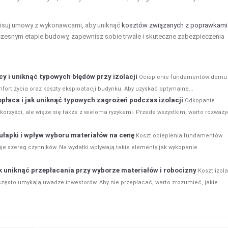
pisuj umowy z wykonawcami, aby uniknąć
kosztów związanych z poprawkami
czesnym etapie budowy, zapewnisz sobie trwałe i skuteczne zabezpieczenia
y i uniknąć typowych błędów przy izolacji
Ocieplenie fundamentów domu
ort życia oraz koszty eksploatacji budynku. Aby uzyskać optymalne...
płaca i jak uniknąć typowych zagrożeń podczas izolacji
Odkopanie
rzyści, ale wiąże się także z wieloma ryzykami. Przede wszystkim, warto rozważy
ułapki i wpływ wyboru materiałów na cenę
Koszt ocieplenia fundamentów
je szereg czynników. Na wydatki wpływają takie elementy jak wykopanie
ak uniknąć przepłacania przy wyborze materiałów i robocizny
Koszt izola
zęsto umykają uwadze inwestorów. Aby nie przepłacać, warto zrozumieć, jakie