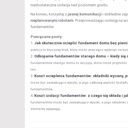
niedostateczna izolacja nad poziomem gruntu.
Na koniec, korzystaj z
jasnej komunikacji
i dokładnie za
nieplanowanymi robotami
. Przeprowadzając izolację na w
fundamentów.
Powiązane posty:
Jak skutecznie ocieplić fundament domu bez piwnic
piwnicy to kluczowy krok, który może znacząco wpłynąć na komf
Odkopanie fundamentów starego domu – kiedy się o
fundamentów starego domu to decyzja, która może przynieść ko
ten...
Koszt ocieplenia fundamentów: składniki wyceny, p
może być zaskakująco wysoki, a jego całkową wartość kształtu
fundamentów,...
Koszt izolacji fundamentów: z czego się składa i j
fundamentów może być zaskakująco wysoki, a jego składniki c
elementy wpływają...