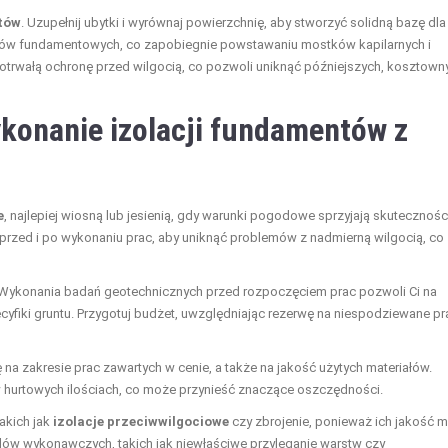
tów
. Uzupełnij ubytki i wyrównaj powierzchnię, aby stworzyć solidną bazę dla
murów fundamentowych, co zapobiegnie powstawaniu mostków kapilarnych i
otrwałą ochronę przed wilgocią, co pozwoli uniknąć późniejszych, kosztown
konanie izolacji fundamentów z
e
, najlepiej wiosną lub jesienią, gdy warunki pogodowe sprzyjają skutecznośc
przed i po wykonaniu prac, aby uniknąć problemów z nadmierną wilgocią, co
. Wykonania badań geotechnicznych przed rozpoczęciem prac pozwoli Ci na
cyfiki gruntu. Przygotuj budżet, uwzględniając rezerwę na niespodziewane pr
ę na zakresie prac zawartych w cenie, a także na jakość użytych materiałów.
w hurtowych ilościach, co może przynieść znaczące oszczędności.
akich jak
izolacje przeciwwilgociowe
czy zbrojenie, ponieważ ich jakość 
ędów wykonawczych, takich jak niewłaściwe przyleganie warstw czy