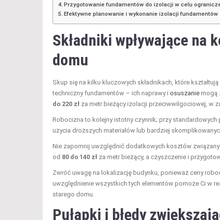
Przygotowanie fundamentów do izolacji w celu ogranicz
Efektywne planowanie i wykonanie izolacji fundamentó
Składniki wpływające na k
domu
Skup się na kilku kluczowych składnikach, które kształtują
techniczny fundamentów – ich naprawy i
osuszanie
mogą z
do 220 zł
za metr bieżący izolacji przeciwwilgociowej, w z
Robocizna to kolejny istotny czynnik; przy standardowyc
użycia droższych materiałów lub bardziej skomplikowany
Nie zapomnij uwzględnić dodatkowych kosztów związan
od
80 do 140 zł
za metr bieżący, a czyszczenie i przygot
Zwróć uwagę na lokalizację budynku, ponieważ ceny rob
uwzględnienie wszystkich tych elementów pomoże Ci w re
starego domu.
Pułapki i błędy zwiększaj