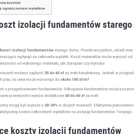
enia kosztów
w z ograniczeniem wydatków
oszt izolacji fundamentów starego
koszt izolacji fundamentów
starego domu. Przede wszystkim, określ stan
nacząco wpłynąć na całkowite wydatki. Koszt materiałów może wynosić od
ależności od wybranego materiału, jak styropian czy styrodur.
h pracach możesz zapłacić
25 do 40 zł
za metr kwadratowy. Jednak w przypad
ch prac, ta cena może wzrosnąć do
około 100 zł/m²
.
ych z przygotowaniem fundamentów. Odkopanie fundamentów może koszto
owanie powierzchni wynosi dodatkowe
30 do 60 zł
za metr.
ocizny mogą być wyższe o
20-30%
w dużych miastach. Efektywne planowanie 
alistycznej ocenie całkowitych wydatków na izolację fundamentów Twojego
ące koszty izolacji fundamentów