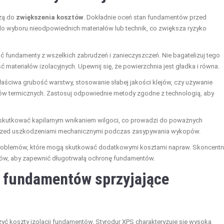
dzą do
zwiększenia kosztów
. Dokładnie oceń stan fundamentów przed
 wyboru nieodpowiednich materiałów lub technik, co zwiększa ryzyko
ć fundamenty z wszelkich zabrudzeń i zanieczyszczeń. Nie bagatelizuj tego
materiałów izolacyjnych. Upewnij się, że powierzchnia jest gładka i równa.
łaściwa grubość warstwy, stosowanie słabej jakości klejów, czy używanie
w termicznych. Zastosuj odpowiednie metody zgodne z technologią, aby
e skutkować kapilarnym wnikaniem wilgoci, co prowadzi do poważnych
 przed uszkodzeniami mechanicznymi podczas zasypywania wykopów.
problemów, które mogą skutkować dodatkowymi kosztami napraw. Skoncentr
łów, aby zapewnić długotrwałą ochronę fundamentów.
ji fundamentów sprzyjające
żyć koszty izolacji fundamentów. Styrodur XPS charakteryzuje się wysoką