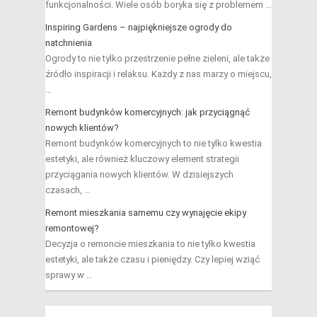
funkcjonalności. Wiele osób boryka się z problemem …
Inspiring Gardens – najpiękniejsze ogrody do
natchnienia
Ogrody to nie tylko przestrzenie pełne zieleni, ale także
źródło inspiracji i relaksu. Każdy z nas marzy o miejscu,
…
Remont budynków komercyjnych: jak przyciągnąć
nowych klientów?
Remont budynków komercyjnych to nie tylko kwestia
estetyki, ale również kluczowy element strategii
przyciągania nowych klientów. W dzisiejszych
czasach, …
Remont mieszkania samemu czy wynajęcie ekipy
remontowej?
Decyzja o remoncie mieszkania to nie tylko kwestia
estetyki, ale także czasu i pieniędzy. Czy lepiej wziąć
sprawy w …