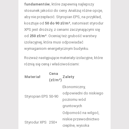
fundamentów
, które zapewnią najlepszy
stosunek jakości do ceny. Analizuj różne opcje,
aby nie przepłacić. Styropian EPS, na przykład,
kosztuje od
50 do 90 zł/m²
, natomiast styrodur
XPS jest droższy, z cenami zaczynającymi się
od
250 zł/m²
. Oceniaj też grubość warstwy
izolacyjnej, która musi odpowiadać
wymaganiom energetycznym budynku.
Rozważ następujące materiały izolacyjne, które
różnią się ceną i właściwościami:
Cena
Materiał
Zalety
(zł/m²)
Ekonomiczny,
odpowiedni do niskiego
Styropian EPS
50-90
poziomu wód
gruntowych
Odporność na wilgoć,
niskie przewodnictwo
Styrodur XPS
250+
cieplne, wysoka