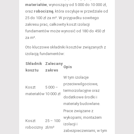
materiałów
, wynoszący od 5 000 do 10 000 zł,
oraz
robociznę
, która oscyluje w przedziale od
25 do 100 zł za m². W przypadku sowitego
zakresu prac, całkowity koszt izolacji
fundamentów może wynosić od 180 do 450 zł
za m².
Oto kluczowe składniki kosztów związanych z
izolacją fundamentów:
Składnik
Zalecany
Opis
kosztu
zakres
W tym izolacje
przeciwwilgociowe,
Koszt
5 000 –
termoizolacyjne oraz
materiałów
10 000 zł
dodatkowe środki i
materiały budowlane.
Prace związane z
wykopami, montażem
Koszt
25 – 100
izolacji i
robocizny
zł/m²
zabezpieczeniami, w tym