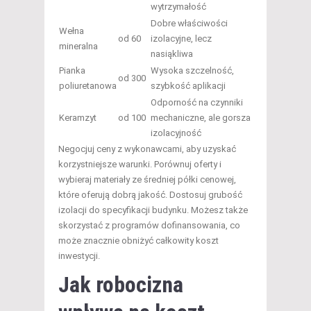
wytrzymałość
Dobre właściwości
Wełna
od 60
izolacyjne, lecz
mineralna
nasiąkliwa
Pianka
Wysoka szczelność,
od 300
poliuretanowa
szybkość aplikacji
Odporność na czynniki
Keramzyt
od 100
mechaniczne, ale gorsza
izolacyjność
Negocjuj ceny z wykonawcami, aby uzyskać
korzystniejsze warunki. Porównuj oferty i
wybieraj materiały ze średniej półki cenowej,
które oferują dobrą jakość. Dostosuj grubość
izolacji do specyfikacji budynku. Możesz także
skorzystać z programów dofinansowania, co
może znacznie obniżyć całkowity koszt
inwestycji.
Jak robocizna