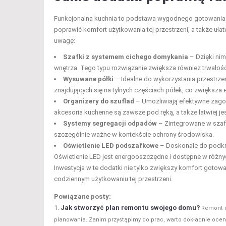
Funkcjonalna kuchnia to podstawa wygodnego gotowania 
poprawić komfort użytkowania tej przestrzeni, a także ułat
uwagę:
Szafki z systemem cichego domykania
– Dzięki nim
wnętrza. Tego typu rozwiązanie zwiększa również trwałość
Wysuwane półki
– Idealne do wykorzystania przestrze
znajdujących się na tylnych częściach półek, co zwiększ
Organizery do szuflad
– Umożliwiają efektywne zagos
akcesoria kuchenne są zawsze pod ręką, a także łatwiej je
Systemy segregacji odpadów
– Zintegrowane w szaf
szczególnie ważne w kontekście ochrony środowiska.
Oświetlenie LED podszafkowe
– Doskonałe do podkre
Oświetlenie LED jest energooszczędne i dostępne w różny
Inwestycja w te dodatki nie tylko zwiększy komfort gotow
codziennym użytkowaniu tej przestrzeni.
Powiązane posty:
Jak stworzyć plan remontu swojego domu?
Remont d
planowania. Zanim przystąpimy do prac, warto dokładnie oceni