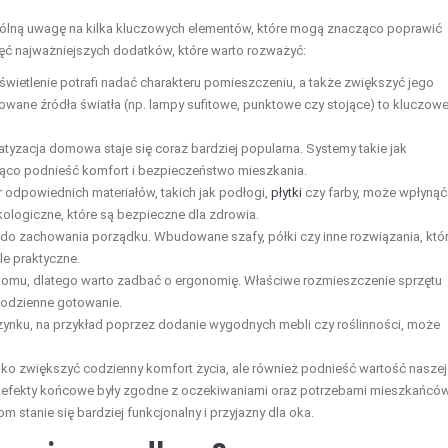
lną uwagę na kilka kluczowych elementów, które mogą znacząco poprawić
sięć najważniejszych dodatków, które warto rozważyć:
ietlenie potrafi nadać charakteru pomieszczeniu, a także zwiększyć jego
cowane źródła światła (np. lampy sufitowe, punktowe czy stojące) to kluczow
yzacja domowa staje się coraz bardziej popularna. Systemy takie jak
cząco podnieść komfort i bezpieczeństwo mieszkania.
odpowiednich materiałów, takich jak podłogi,
płytki
czy farby, może wpłynąć
kologiczne, które są bezpieczne dla zdrowia.
do zachowania porządku. Wbudowane szafy, półki czy inne rozwiązania, któ
e praktyczne.
domu, dlatego warto zadbać o ergonomię. Właściwe rozmieszczenie sprzętu
codzienne gotowanie.
ynku, na przykład poprzez dodanie wygodnych mebli czy roślinności, może
lko zwiększyć codzienny komfort życia, ale również podnieść wartość naszej
y efekty końcowe były zgodne z oczekiwaniami oraz potrzebami mieszkańców
stanie się bardziej funkcjonalny i przyjazny dla oka.