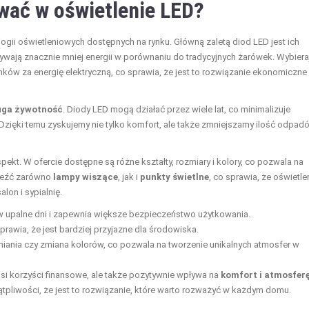
wać w oświetlenie LED?
logii oświetleniowych dostępnych na rynku. Główną zaletą diod LED jest ich
żywają znacznie mniej energii w porównaniu do tradycyjnych żarówek. Wybiera
ków za energię elektryczną, co sprawia, że jest to rozwiązanie ekonomiczne
uga żywotność
. Diody LED mogą działać przez wiele lat, co minimalizuje
 Dzięki temu zyskujemy nie tylko komfort, ale także zmniejszamy ilość odpad
ekt. W ofercie dostępne są różne kształty, rozmiary i kolory, co pozwala na
leźć zarówno
lampy wiszące
, jak i
punkty świetlne
, co sprawia, że oświetle
lon i sypialnię.
e w upalne dni i zapewnia większe bezpieczeństwo użytkowania.
sprawia, że jest bardziej przyjazne dla środowiska.
mniania czy zmiana kolorów, co pozwala na tworzenie unikalnych atmosfer w
nosi korzyści finansowe, ale także pozytywnie wpływa na
komfort i atmosfer
tpliwości, że jest to rozwiązanie, które warto rozważyć w każdym domu.