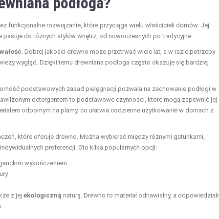
rewniana
podłoga
?
eż funkcjonalne rozwiązanie, które przyciąga wielu właścicieli domów. Jej
 że pasuje do różnych stylów wnętrz, od nowoczesnych po tradycyjne.
rwałość
. Dobrej jakości drewno może przetrwać wiele lat, a w razie potrzeby
wieży wygląd. Dzięki temu drewniana podłoga często okazuje się bardziej
ajomość podstawowych zasad pielęgnacji pozwala na zachowanie podłogi w
nawilżonym detergentem to podstawowe czynności, które mogą zapewnić jej
eriałem odpornym na plamy, co ułatwia codzienne użytkowanie w domach z
czeń, które oferuje drewno. Można wybierać między różnymi gatunkami,
dywidualnych preferencji. Oto kilka popularnych opcji:
eleganckim wykończeniem.
ury.
kże z jej
ekologiczną
naturą. Drewno to materiał odnawialny, a odpowiedzial
.