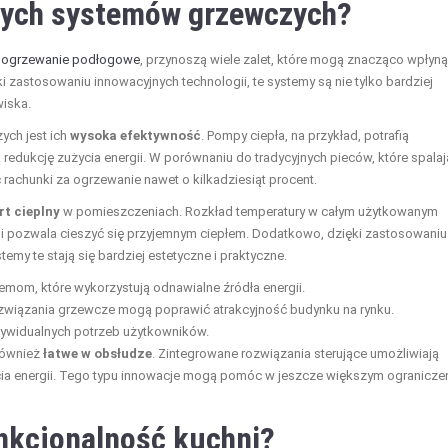
nych systemów grzewczych?
z
ogrzewanie podłogowe
, przynoszą wiele zalet, które mogą znacząco wpłyn
i zastosowaniu innowacyjnych technologii, te systemy są nie tylko bardziej
wiska.
ch jest ich
wysoka efektywność
. Pompy ciepła, na przykład, potrafią
redukcję zużycia energii. W porównaniu do tradycyjnych pieców, które spalaj
rachunki za ogrzewanie nawet o kilkadziesiąt procent.
t cieplny
w pomieszczeniach. Rozkład temperatury w całym użytkowanym
y i pozwala cieszyć się przyjemnym ciepłem. Dodatkowo, dzięki zastosowaniu
emy te stają się bardziej estetyczne i praktyczne.
mom, które wykorzystują odnawialne źródła energii.
związania grzewcze mogą poprawić atrakcyjność budynku na rynku.
ndywidualnych potrzeb użytkowników.
również
łatwe w obsłudze
. Zintegrowane rozwiązania sterujące umożliwiają
cia energii. Tego typu innowacje mogą pomóc w jeszcze większym ogranicze
unkcjonalność kuchni?