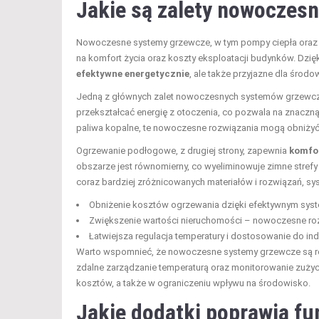
Jakie są zalety nowoczes
Nowoczesne systemy grzewcze, w tym pompy ciepła ora
na komfort życia oraz koszty eksploatacji budynków. Dzięk
efektywne energetycznie
, ale także przyjazne dla środo
Jedną z głównych zalet nowoczesnych systemów grzewczy
przekształcać energię z otoczenia, co pozwala na znaczną 
paliwa kopalne, te nowoczesne rozwiązania mogą obniżyć 
Ogrzewanie podłogowe, z drugiej strony, zapewnia
komfor
obszarze jest równomierny, co wyeliminowuje zimne stref
coraz bardziej zróżnicowanych materiałów i rozwiązań, syst
Obniżenie kosztów ogrzewania dzięki efektywnym syste
Zwiększenie wartości nieruchomości – nowoczesne ro
Łatwiejsza regulacja temperatury i dostosowanie do i
Warto wspomnieć, że nowoczesne systemy grzewcze są 
zdalne zarządzanie temperaturą oraz monitorowanie zuży
kosztów, a także w ograniczeniu wpływu na środowisko.
Jakie dodatki poprawią f