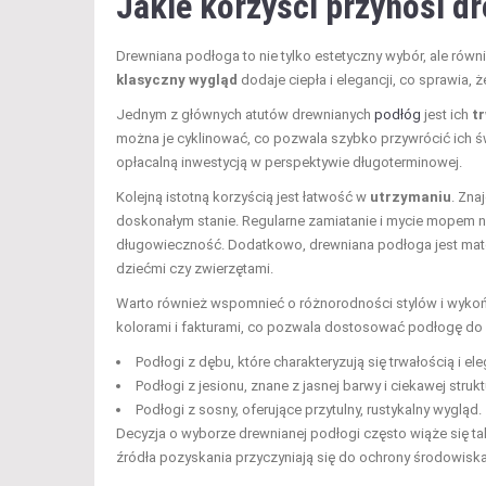
Jakie korzyści przynosi d
Drewniana podłoga to nie tylko estetyczny wybór, ale równi
klasyczny wygląd
dodaje ciepła i elegancji, co sprawia,
Jednym z głównych atutów drewnianych
podłóg
jest ich
t
można je cyklinować, co pozwala szybko przywrócić ich ś
opłacalną inwestycją w perspektywie długoterminowej.
Kolejną istotną korzyścią jest łatwość w
utrzymaniu
. Zn
doskonałym stanie. Regularne zamiatanie i mycie mopem 
długowieczność. Dodatkowo, drewniana podłoga jest mat
dziećmi czy zwierzętami.
Warto również wspomnieć o różnorodności stylów i wykoń
kolorami i fakturami, co pozwala dostosować podłogę do in
Podłogi z dębu, które charakteryzują się trwałością i 
Podłogi z jesionu, znane z jasnej barwy i ciekawej strukt
Podłogi z sosny, oferujące przytulny, rustykalny wygląd.
Decyzja o wyborze drewnianej podłogi często wiąże się ta
źródła pozyskania przyczyniają się do ochrony środowiska