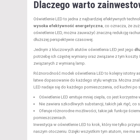
Dlaczego warto zainwesto
Oświetlenie LED to jedna z najbardziej efektywnych techno
wysoka efektywność energetyczna
, co oznacza, że zu
oświetlenie LED, można zauważyć znaczną redukcję rachun
dłuższej perspektywie czasowej.
Jednym z kluczowych atutów oświetlenia LED jest jego
dł
potrzebę ich częstej wymiany oraz związane z tym koszty.
związanych z wymianą lamp.
Różnorodność modeli oświetlenia LED to kolejny istotny asp
łatwe dopasowanie do każdego stylu wnętrza. Można zna
LED nadaje się do każdego pomieszczenia, od kuchni po sa
Oświetlenie LED emituje mniej ciepła, co jest korzystn
Nie zawiera szkodliwych substancji, takich jak rtęć, co 
Oferuje różnorodne możliwości, takie jak funkcje ście
pomieszczeniach.
Inwestycja w oświetlenie LED to krok, który nie tylko przy
naszym otoczeniu. Dzięki wszystkim tym atutom, nie ma wą