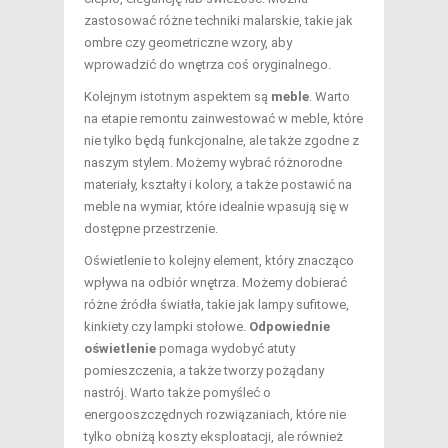
zastosować różne techniki malarskie, takie jak
ombre czy geometriczne wzory, aby
wprowadzić do wnętrza coś oryginalnego.
Kolejnym istotnym aspektem są
meble
. Warto
na etapie remontu zainwestować w meble, które
nie tylko będą funkcjonalne, ale także zgodne z
naszym stylem. Możemy wybrać różnorodne
materiały, kształty i kolory, a także postawić na
meble na wymiar, które idealnie wpasują się w
dostępne przestrzenie.
Oświetlenie to kolejny element, który znacząco
wpływa na odbiór wnętrza. Możemy dobierać
różne źródła światła, takie jak lampy sufitowe,
kinkiety czy lampki stołowe.
Odpowiednie
oświetlenie
pomaga wydobyć atuty
pomieszczenia, a także tworzy pożądany
nastrój. Warto także pomyśleć o
energooszczędnych rozwiązaniach, które nie
tylko obniżą koszty eksploatacji, ale również