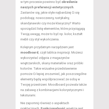
w tym procesie powinno być
określenie
naszych preferencji estetycznych
.
Zastanów się, jakie style najbardziej Ci się
podobają: nowoczesny, rustykalny,
skandynawski czy może klasyczny? Warto
sporządzić listę elementów, które przyciągają
Twoją uwagę, może to być np. kolor, kształt
mebli czy styl wykończenia.
Kolejnym przydatnym narzędziem jest
moodboard
, czyli tablica inspiracji. Możesz
wykorzystać zdjęcia z magazynów
wnętrzarskich, skany materiałów oraz próbki
kolorów. Takie wizualne przedstawienie
pomoże Ci lepiej zrozumieć, jak poszczególne
elementy będą współpracować ze sobą w
Twojej przestrzeni. Moodboard pozwala także
na zabawę z kombinacjami kolorystycznymi i
teksturami.
Nie zapomnij również o aspektach
praktycznych.
Funkcjonalność
wnętrza jest