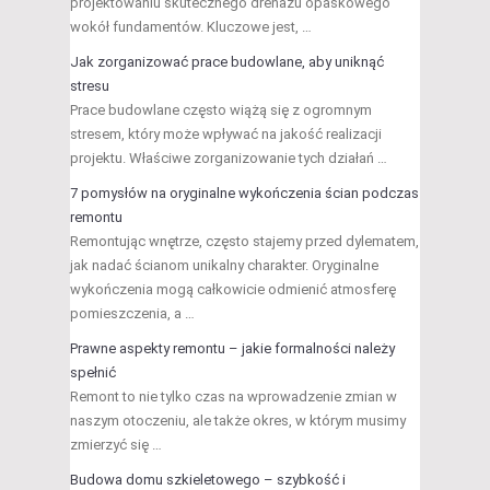
projektowaniu skutecznego drenażu opaskowego
wokół fundamentów. Kluczowe jest, …
Jak zorganizować prace budowlane, aby uniknąć
stresu
Prace budowlane często wiążą się z ogromnym
stresem, który może wpływać na jakość realizacji
projektu. Właściwe zorganizowanie tych działań …
7 pomysłów na oryginalne wykończenia ścian podczas
remontu
Remontując wnętrze, często stajemy przed dylematem,
jak nadać ścianom unikalny charakter. Oryginalne
wykończenia mogą całkowicie odmienić atmosferę
pomieszczenia, a …
Prawne aspekty remontu – jakie formalności należy
spełnić
Remont to nie tylko czas na wprowadzenie zmian w
naszym otoczeniu, ale także okres, w którym musimy
zmierzyć się …
Budowa domu szkieletowego – szybkość i