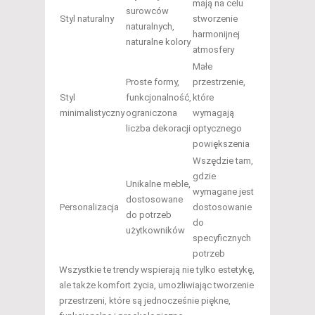
mają na celu
surowców
Styl naturalny
stworzenie
naturalnych,
harmonijnej
naturalne kolory
atmosfery
Małe
Proste formy,
przestrzenie,
Styl
funkcjonalność,
które
minimalistyczny
ograniczona
wymagają
liczba dekoracji
optycznego
powiększenia
Wszędzie tam,
gdzie
Unikalne meble,
wymagane jest
dostosowane
Personalizacja
dostosowanie
do potrzeb
do
użytkowników
specyficznych
potrzeb
Wszystkie te trendy wspierają nie tylko estetykę,
ale także komfort życia, umożliwiając tworzenie
przestrzeni, które są jednocześnie piękne,