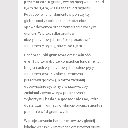
przemarzania
gruntu, wynoszącej w Polsce od
0,8 m do 1,4 m, w zależności od regionu.
Posadowienie fundamentów poniżej tej
głębokości zapobiega uszkodzeniom
spowodowanym przez zamarzanie wody w
gruncie. W przypadku gruntów
niewysadzinowych, możesz posadowić
fundamenty płyciej, nawet od 0,5 m.
Oceń
warunki gruntowe
oraz
nośność
gruntu
przy wyborze konstrukcji fundamentu.
Na gruntach wysadzinowych dobierz płyty
fundamentowe z izolacją termiczną i
przeciwwilgociową, a także zaplanuj
odpowiednie systemy drenażowe, aby
zminimalizować wpływ przemarzania.
Wykorzystuj
badania geotechniczne
, które
dostarczą informacji o właściwościach gruntu i
poziomie wód gruntowych.
W projektowaniu fundamentów uwzględnij
lokalne warunki klimatyczne oraz rodzaj gruntu.