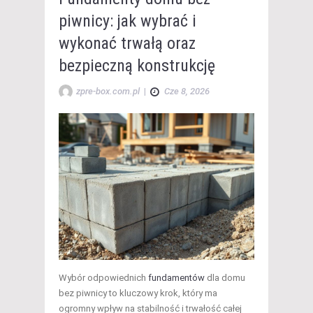
piwnicy: jak wybrać i
wykonać trwałą oraz
bezpieczną konstrukcję
zpre-box.com.pl
|
Cze 8, 2026
Wybór odpowiednich
fundamentów
dla domu
bez piwnicy to kluczowy krok, który ma
ogromny wpływ na stabilność i trwałość całej