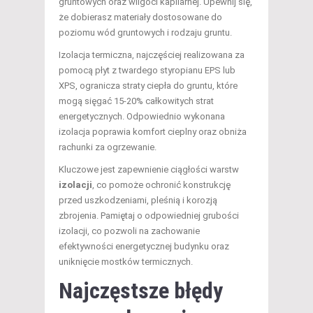
gruntowych oraz wilgoci kapilarnej. Upewnij się,
że dobierasz materiały dostosowane do
poziomu wód gruntowych i rodzaju gruntu.
Izolacja termiczna, najczęściej realizowana za
pomocą płyt z twardego styropianu EPS lub
XPS, ogranicza straty ciepła do gruntu, które
mogą sięgać 15-20% całkowitych strat
energetycznych. Odpowiednio wykonana
izolacja poprawia komfort cieplny oraz obniża
rachunki za ogrzewanie.
Kluczowe jest zapewnienie ciągłości warstw
izolacji
, co pomoże ochronić konstrukcję
przed uszkodzeniami, pleśnią i korozją
zbrojenia. Pamiętaj o odpowiedniej grubości
izolacji, co pozwoli na zachowanie
efektywności energetycznej budynku oraz
uniknięcie mostków termicznych.
Najczęstsze błędy