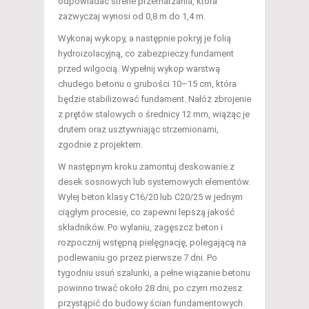
odpowiadać strefie przemarzania, która
zazwyczaj wynosi od 0,8 m do 1,4 m.
Wykonaj wykopy, a następnie pokryj je folią
hydroizolacyjną, co zabezpieczy fundament
przed wilgocią. Wypełnij wykop warstwą
chudego betonu o grubości 10–15 cm, która
będzie stabilizować fundament. Nałóż zbrojenie
z prętów stalowych o średnicy 12 mm, wiążąc je
drutem oraz usztywniając strzemionami,
zgodnie z projektem.
W następnym kroku zamontuj deskowanie z
desek sosnowych lub systemowych elementów.
Wylej beton klasy C16/20 lub C20/25 w jednym
ciągłym procesie, co zapewni lepszą jakość
składników. Po wylaniu, zagęszcz beton i
rozpocznij wstępną pielęgnację, polegającą na
podlewaniu go przez pierwsze 7 dni. Po
tygodniu usuń szalunki, a pełne wiązanie betonu
powinno trwać około 28 dni, po czym możesz
przystąpić do budowy ścian fundamentowych.