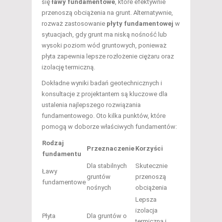
się
ławy fundamentowe
, które efektywnie
przenoszą obciążenia na grunt. Alternatywnie,
rozważ zastosowanie
płyty fundamentowej
w
sytuacjach, gdy grunt ma niską nośność lub
wysoki poziom wód gruntowych, ponieważ
płyta zapewnia lepsze rozłożenie ciężaru oraz
izolację termiczną.
Dokładne wyniki badań geotechnicznych i
konsultacje z projektantem są kluczowe dla
ustalenia najlepszego rozwiązania
fundamentowego. Oto kilka punktów, które
pomogą w doborze właściwych fundamentów:
Rodzaj
Przeznaczenie
Korzyści
fundamentu
Dla stabilnych
Skutecznie
Ławy
gruntów
przenoszą
fundamentowe
nośnych
obciążenia
Lepsza
izolacja
Płyta
Dla gruntów o
termiczna i