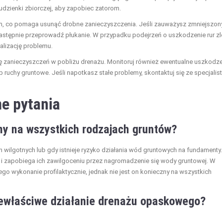
studzienki zbiorczej, aby zapobiec zatorom.
iem, co pomaga usunąć drobne zanieczyszczenia. Jeśli zauważysz zmniejszon
następnie przeprowadź płukanie. W przypadku podejrzeń o uszkodzenie rur zl
alizację problemu.
ę zanieczyszczeń w pobliżu drenażu. Monitoruj również ewentualne uszkodz
ruchy gruntowe. Jeśli napotkasz stałe problemy, skontaktuj się ze specjalist
e pytania
ny na wszystkich rodzajach gruntów?
wilgotnych lub gdy istnieje ryzyko działania wód gruntowych na fundamenty.
 zapobiega ich zawilgoceniu przez nagromadzenie się wody gruntowej. W
o wykonanie profilaktycznie, jednak nie jest on konieczny na wszystkich
iewłaściwe działanie drenażu opaskowego?