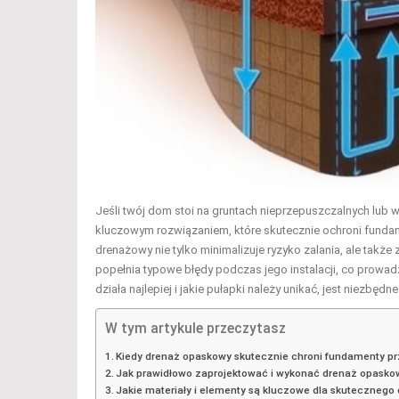
Jeśli twój dom stoi na gruntach nieprzepuszczalnych lu
kluczowym rozwiązaniem, które skutecznie ochroni fundam
drenażowy nie tylko minimalizuje ryzyko zalania, ale tak
popełnia typowe błędy podczas jego instalacji, co prowa
działa najlepiej i jakie pułapki należy unikać, jest niez
W tym artykule przeczytasz
Kiedy drenaż opaskowy skutecznie chroni fundamenty pr
Jak prawidłowo zaprojektować i wykonać drenaż opaskow
Jakie materiały i elementy są kluczowe dla skuteczneg