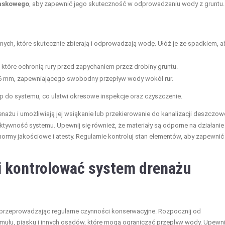
askowego
, aby zapewnić jego skuteczność w odprowadzaniu wody z gruntu.
nych, które skutecznie zbierają i odprowadzają wodę. Ułóż je ze spadkiem, a
ny, które ochronią rury przed zapychaniem przez drobiny gruntu.
-16 mm, zapewniającego swobodny przepływ wody wokół rur.
p do systemu, co ułatwi okresowe inspekcje oraz czyszczenie.
enażu i umożliwiają jej wsiąkanie lub przekierowanie do kanalizacji deszczowe
ywność systemu. Upewnij się również, że materiały są odporne na działanie
ormy jakościowe i atesty. Regularnie kontroluj stan elementów, aby zapewnić
i kontrolować system drenażu
przeprowadzając regularne czynności konserwacyjne. Rozpocznij od
z mułu, piasku i innych osadów, które mogą ograniczać przepływ wody. Upewni