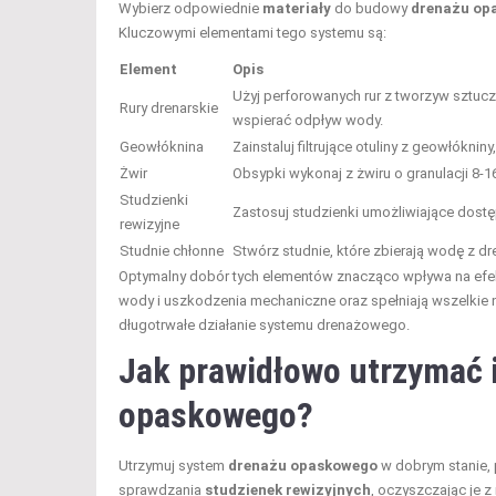
Wybierz odpowiednie
materiały
do budowy
drenażu op
Kluczowymi elementami tego systemu są:
Element
Opis
Użyj perforowanych rur z tworzyw sztucz
Rury drenarskie
wspierać odpływ wody.
Geowłóknina
Zainstaluj filtrujące otuliny z geowłókni
Żwir
Obsypki wykonaj z żwiru o granulacji 8
Studzienki
Zastosuj studzienki umożliwiające dostę
rewizyjne
Studnie chłonne
Stwórz studnie, które zbierają wodę z dr
Optymalny dobór tych elementów znacząco wpływa na efekt
wody i uszkodzenia mechaniczne oraz spełniają wszelkie n
długotrwałe działanie systemu drenażowego.
Jak prawidłowo utrzymać 
opaskowego?
Utrzymuj system
drenażu opaskowego
w dobrym stanie, 
sprawdzania
studzienek rewizyjnych
, oczyszczając je 