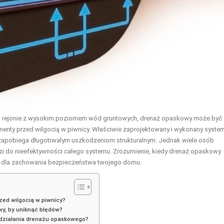
b w rejonie z wysokim poziomem wód gruntowych, drenaż opaskowy może być
enty przed wilgocią w piwnicy. Właściwie zaprojektowany i wykonany syste
że zapobiega długotrwałym uszkodzeniom strukturalnym. Jednak wiele osób
dzi do nieefektywności całego systemu. Zrozumienie, kiedy drenaż opaskowy
będne dla zachowania bezpieczeństwa twojego domu.
zed wilgocią w piwnicy?
y, by uniknąć błędów?
o działania drenażu opaskowego?