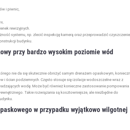
w i piwnic,
u,
enek rewizyjnych.
ożność systemu, np. zlecić inspekcję kamerą oraz przeprowadzić czyszczenie
nstrukcji budynku.
owy przy bardzo wysokim poziomie wód
tórego nie da się skutecznie obniżyć samym drenażem opaskowym, koniecz
ów i ścian podziemnych. Często stosuje się izolacje wodoszczelne wraz z
adzających wodę. Może być również konieczne zastosowanie pompowania
wnętrznego. Takie rozwiązania są kosztowniejsze, ale niezbędne do
budynku.
 opaskowego w przypadku wyjątkowo wilgotnej