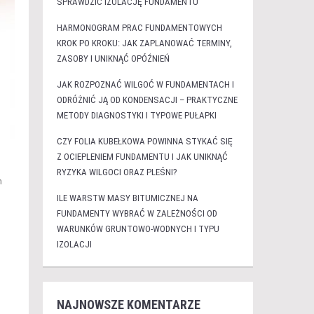
SPRAWDZIĆ IZOLACJĘ FUNDAMENTU
HARMONOGRAM PRAC FUNDAMENTOWYCH
KROK PO KROKU: JAK ZAPLANOWAĆ TERMINY,
ZASOBY I UNIKNĄĆ OPÓŹNIEŃ
JAK ROZPOZNAĆ WILGOĆ W FUNDAMENTACH I
ODRÓŻNIĆ JĄ OD KONDENSACJI – PRAKTYCZNE
METODY DIAGNOSTYKI I TYPOWE PUŁAPKI
CZY FOLIA KUBEŁKOWA POWINNA STYKAĆ SIĘ
Z OCIEPLENIEM FUNDAMENTU I JAK UNIKNĄĆ
RYZYKA WILGOCI ORAZ PLEŚNI?
m
ILE WARSTW MASY BITUMICZNEJ NA
FUNDAMENTY WYBRAĆ W ZALEŻNOŚCI OD
WARUNKÓW GRUNTOWO-WODNYCH I TYPU
IZOLACJI
NAJNOWSZE KOMENTARZE