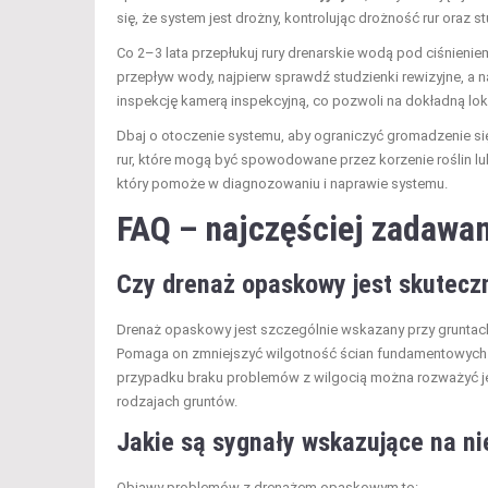
się, że system jest drożny, kontrolując drożność rur oraz 
Co 2–3 lata przepłukuj rury drenarskie wodą pod ciśnien
przepływ wody, najpierw sprawdź studzienki rewizyjne, a 
inspekcję kamerą inspekcyjną, co pozwoli na dokładną lok
Dbaj o otoczenie systemu, aby ograniczyć gromadzenie si
rur, które mogą być spowodowane przez korzenie roślin lub 
który pomoże w diagnozowaniu i naprawie systemu.
FAQ – najczęściej zadawan
Czy drenaż opaskowy jest skutecz
Drenaż opaskowy jest szczególnie wskazany przy gruntach 
Pomaga on zmniejszyć wilgotność ścian fundamentowych i
przypadku braku problemów z wilgocią można rozważyć jeg
rodzajach gruntów.
Jakie są sygnały wskazujące na n
Objawy problemów z drenażem opaskowym to: