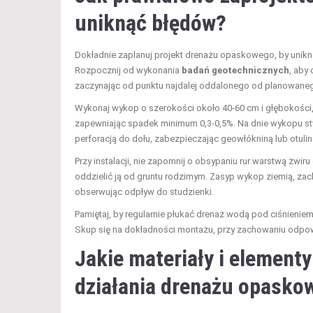
uniknąć błędów?
Dokładnie zaplanuj projekt drenażu opaskowego, by unik
Rozpocznij od wykonania
badań geotechnicznych
, aby
zaczynając od punktu najdalej oddalonego od planowan
Wykonaj wykop o szerokości około 40-60 cm i głębokości, 
zapewniając spadek minimum 0,3-0,5%. Na dnie wykopu stwór
perforacją do dołu, zabezpieczając geowłókniną lub otulin
Przy instalacji, nie zapomnij o obsypaniu rur warstwą żwi
oddzielić ją od gruntu rodzimym. Zasyp wykop ziemią, zac
obserwując odpływ do studzienki.
Pamiętaj, by regularnie płukać drenaż wodą pod ciśnieniem
Skup się na dokładności montażu, przy zachowaniu odpowi
Jakie materiały i element
działania drenażu opasko