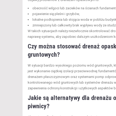
obecność wilgoci lub zacieków na ścianach fundamentó
pojawienie się pleśni i grzybów,
lokalne podtopienia lub stojąca woda w pobliżu budynk
zmniejszony lub całkowity brak wypływu wody ze studzi
W takich sytuacjach należy niezwłocznie skontrolować dr
naprawę systemu, aby zapobiec dalszym uszkodzeniom ko
Czy można stosować drenaż opask
gruntowych?
W sytuacji bardzo wysokiego poziomu wód gruntowych, k
jest wykonanie ciężkiej izolacji przeciwwodnej fundament
drenażem płaszczyznowym oraz systemami pomp odprow
kontrolowanego wód gruntowych lub systemów drenażu we
zapewnienia ochrony konstrukcji i użytkowych aspektów 
Jakie są alternatywy dla drenażu
piwnicy?