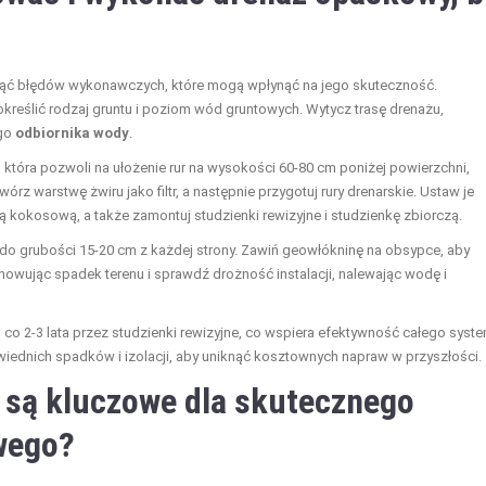
nąć błędów wykonawczych, które mogą wpłynąć na jego skuteczność.
 określić rodzaj gruntu i poziom wód gruntowych. Wytycz trasę drenażu,
ego
odbiornika wody
.
która pozwoli na ułożenie rur na wysokości 60-80 cm poniżej powierzchni,
z warstwę żwiru jako filtr, a następnie przygotuj rury drenarskie. Ustaw je
ą kokosową, a także zamontuj studzienki rewizyjne i studzienkę zbiorczą.
ru do grubości 15-20 cm z każdej strony. Zawiń geowłókninę na obsypce, aby
howując spadek terenu i sprawdź drożność instalacji, nalewając wodę i
 co 2-3 lata przez studzienki rewizyjne, co wspiera efektywność całego syst
ednich spadków i izolacji, aby uniknąć kosztownych napraw w przyszłości.
y są kluczowe dla skutecznego
wego?