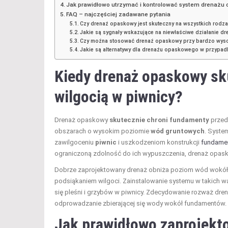
Jak prawidłowo utrzymać i kontrolować system drenażu
FAQ – najczęściej zadawane pytania
Czy drenaż opaskowy jest skuteczny na wszystkich rodz
Jakie są sygnały wskazujące na niewłaściwe działanie 
Czy można stosować drenaż opaskowy przy bardzo wys
Jakie są alternatywy dla drenażu opaskowego w przypadk
Kiedy drenaż opaskowy sk
wilgocią w piwnicy?
Drenaż opaskowy
skutecznie chroni fundamenty
przed 
obszarach o wysokim poziomie
wód gruntowych
. Syste
zawilgoceniu
piwnic
i uszkodzeniom konstrukcji
fundame
ograniczoną zdolność do ich wypuszczenia, drenaż opasko
Dobrze zaprojektowany drenaż obniża poziom wód wokó
podsiąkaniem wilgoci. Zainstalowanie systemu w takich w
się pleśni i grzybów w piwnicy. Zdecydowanie rozważ d
odprowadzanie zbierającej się wody wokół fundamentów.
Jak prawidłowo zaprojekt