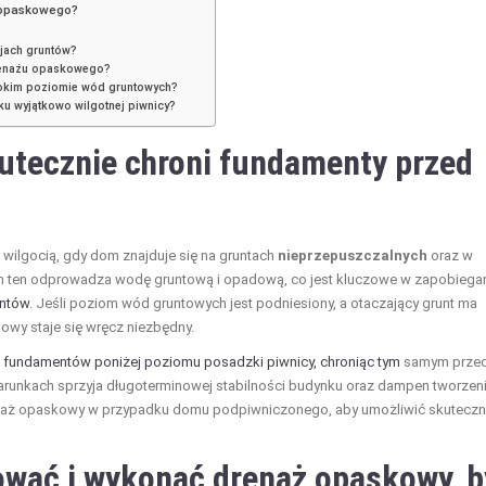
 opaskowego?
ajach gruntów?
drenażu opaskowego?
okim poziomie wód gruntowych?
u wyjątkowo wilgotnej piwnicy?
utecznie chroni fundamenty przed
wilgocią, gdy dom znajduje się na gruntach
nieprzepuszczalnych
oraz w
m ten odprowadza wodę gruntową i opadową, co jest kluczowe w zapobiega
ntów
. Jeśli poziom wód gruntowych jest podniesiony, a otaczający grunt ma
wy staje się wręcz niezbędny.
ł
fundamentów poniżej poziomu posadzki piwnicy, chroniąc tym
samym prze
arunkach sprzyja długoterminowej stabilności budynku oraz dampen tworzen
renaż opaskowy w przypadku domu podpiwniczonego, aby umożliwić skutecz
ować i wykonać drenaż opaskowy, b