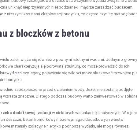
częciem budowy szczegółowo oszacować wszystkie wydatki związane z bud
na uniknąć nieprzyjemnych niespodzianek i mądrze zarządzać budżetem.
e z niższymi kosztami eksploatacji budynku, co często czyni tę metodę bu
u z bloczków z betonu
lu zalet, wiąże się również z pewnymi istotnymi wadami. Jednym z główn
órkowe charakteryzują się porowatą strukturą, co może prowadzić do ich
odstawy
ścian
czy legary, pojawienie się wilgoci może skutkować rozwojem pl
ątrz budynku.
ednio zabezpieczone przed działaniem wody. Jeżeli nie zostaną podjęte
cią wzrasta znacznie. Dlatego podczas budowy warto zainwestować w solidn
ciowe.
trzeba dodatkowej izolacji
w niektórych warunkach klimatycznych. W rejon
adach deszczu, beton komórkowy może wymagać dodatkowych warstw
kowe materiały izolacyjne nie tylko podnoszą wydatki, ale mogą również