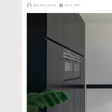
zpre-box.com.pl
|
Gru 6, 2021