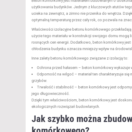
Beton komórkowy jest materiałem budowlanym o doskonały
użytkowania budynków. Jednym z kluczowych atutów tego 
ucieka na zewnątrz, a zimno nie przenika do wnętrza. D
optymalną temperaturę przez cały rok, co pozwala na zna
Właściwości izolacyjne betonu komórkowego przekładają 
użycie tego materiału w konstrukcji swojego domu mogą lic
rosnących cen energii. Dodatkowo, beton komórkowy jest 
chłodzenia budynku oznacza mniejszy wpływ na środowis
Inne zalety betonu komórkowego związane z izolacją to:
Ochrona przed hałasem – beton komórkowy wykazuje wła
Odporność na wilgoć – materiał ten charakteryzuje się n
grzybów.
Trwałość i stabilność – beton komórkowy jest odporny
jego długowieczność.
Dzięki tym właściwościom, beton komórkowy jest dosko
ekologicznych rozwiązań budowlanych.
Jak szybko można zbudow
komórkowego?