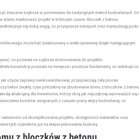
 znacznie szybsza w porównaniu do tradycyjnych metod budowlanych. Dz
 stanie zrealizować projekt w krótszym czasie. Bloczek z betonu
rakteryzuje się niską wagą, co przyspiesza transport oraz manipulację pod
mórkowego może być zrealizowany o wiele sprawniej dzięki następującym
wywać, co pozwala na szybsze dostosowanie do projektu.
 Wiele konstrukcji pozwala na mniejsze i prostsze fundamenty, co redukuje c
e jak użycie zaprawy cienkowarstwowej, przyspieszają cały proces.
ły czy beton zwykły, czas potrzebny na zbudowanie domu z bloczków z beton
todę atrakcyjną dla inwestorów, którzy chcą jak najszybciej wprowadzić się
raniczeniu kosztów związanych z czasem pracy ekipy budowlanej, co
 zależności od skomplikowania projektu, dostępności materiałów oraz
nie tych czynników już na etapie planowania budowy.
omu z bloczków z betonu