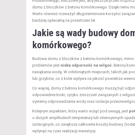
Podsumowując, kluczowe jest, aby jeszcze przed rozpo
domu z bloczków z betonu komórkowego. Dzięki temu moż
Warto również rozważyć długoterminowe korzyści związan
bardziej opłacalną na przestrzeni lat.
Jakie są wady budowy dom
komórkowego?
Budowa domu z bloczków z betonu komórkowego, mimo wie
problemów jest
niska odporność na wilgoć
. Betony kom
nasiąkania wodą. W odsłoniętych miejscach, takich jak p
lub grzybów, co z kolei wpływa na jakość powietrza wewn
Co więcej, domy z betonu komórkowego muszą być odpowi
odpowiednie kroki, ryzyko zniszczeń związanych z wilgo
systemy odprowadzania wody oraz izolacje przeciwwilgo
Kolejnym aspektem, który warto wziąć pod uwagę, jest
po
o dużych amplitudach temperatury lub intensywnych op
izolacyjnych, co zwiększa całkowite koszty budowy. Dodat
wpłynąć na czas realizacji inwestycji.