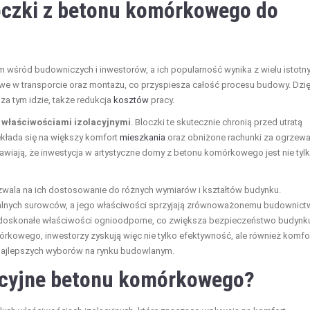
oczki z betonu komórkowego do
wśród budowniczych i inwestorów, a ich popularność wynika z wielu istotn
twe w transporcie oraz montażu, co przyspiesza całość procesu budowy. Dzię
 za tym idzie, także redukcja
kosztów
pracy.
i
właściwościami izolacyjnymi
. Bloczki te skutecznie chronią przed utratą
kłada się na większy komfort
mieszkania
oraz obniżone rachunki za ogrzewa
rawiają, że inwestycja w artystyczne domy z betonu komórkowego jest nie tyl
zwala na ich dostosowanie do różnych wymiarów i kształtów budynku.
uralnych surowców, a jego właściwości sprzyjają zrównoważonemu budownict
doskonałe właściwości ognioodporne, co zwiększa bezpieczeństwo budynk
kowego, inwestorzy zyskują więc nie tylko efektywność, ale również komfo
z najlepszych wyborów na rynku budowlanym.
lacyjne betonu komórkowego?