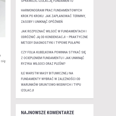
SPRAWDZIĆ IZOLACJĘ FUNDAMENTU
HARMONOGRAM PRAC FUNDAMENTOWYCH
KROK PO KROKU: JAK ZAPLANOWAĆ TERMINY,
ZASOBY I UNIKNĄĆ OPÓŹNIEŃ
JAK ROZPOZNAĆ WILGOĆ W FUNDAMENTACH I
ODRÓŻNIĆ JĄ OD KONDENSACJI – PRAKTYCZNE
METODY DIAGNOSTYKI I TYPOWE PUŁAPKI
CZY FOLIA KUBEŁKOWA POWINNA STYKAĆ SIĘ
a
Z OCIEPLENIEM FUNDAMENTU I JAK UNIKNĄĆ
 się
RYZYKA WILGOCI ORAZ PLEŚNI?
ILE WARSTW MASY BITUMICZNEJ NA
FUNDAMENTY WYBRAĆ W ZALEŻNOŚCI OD
WARUNKÓW GRUNTOWO-WODNYCH I TYPU
IZOLACJI
NAJNOWSZE KOMENTARZE