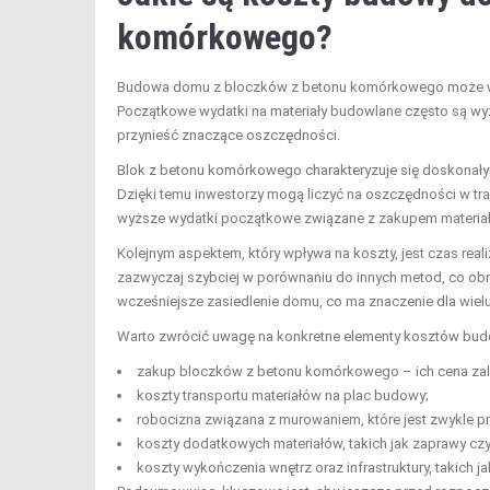
komórkowego?
Budowa domu z bloczków z betonu komórkowego może wiąz
Początkowe wydatki na materiały budowlane często są wy
przynieść znaczące oszczędności.
Blok z betonu komórkowego charakteryzuje się doskonałym
Dzięki temu inwestorzy mogą liczyć na oszczędności w t
wyższe wydatki początkowe związane z zakupem materia
Kolejnym aspektem, który wpływa na koszty, jest czas re
zazwyczaj szybciej w porównaniu do innych metod, co ob
wcześniejsze zasiedlenie domu, co ma znaczenie dla wiel
Warto zwrócić uwagę na konkretne elementy kosztów budow
zakup bloczków z betonu komórkowego – ich cena zależ
koszty transportu materiałów na plac budowy;
robocizna związana z murowaniem, które jest zwykle pr
koszty dodatkowych materiałów, takich jak zaprawy czy 
koszty wykończenia wnętrz oraz infrastruktury, takich jak