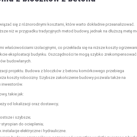
ać się z różnorodnymi kosztami, które warto dokładnie przeanalizować.
ższe niż w przypadku tradycyjnych metod budowy, jednak na dłuższą metę 
i właściwościami izolacyjnymi, co przekłada się na niższe koszty ogrzewani
rakcie eksploatacji budynku. Oszczędności te mogą szybko zrekompensować
łów budowlanych.
alizacji projektu. Budowa z bloczków z betonu komórkowego przebiega
niża koszty robocizny. Szybsze zakończenie budowy pozwala także na
u inwestorów.
y, takie jak:
y od lokalizacji oraz dostawcy;
ostsze i szybsze;
styropian do ocieplenia;
 instalacje elektryczne i hydrauliczne.