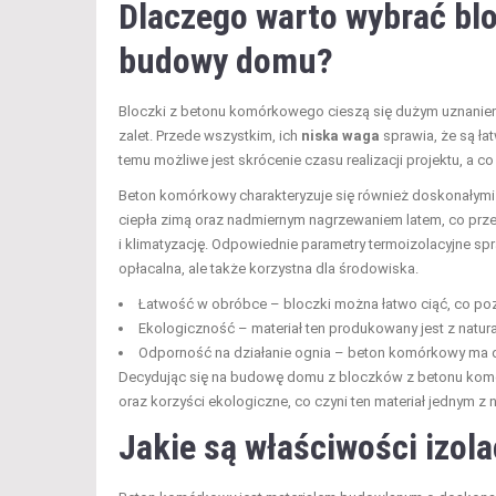
Dlaczego warto wybrać bl
budowy domu?
Bloczki z betonu komórkowego cieszą się dużym uznaniem 
zalet. Przede wszystkim, ich
niska waga
sprawia, że są ła
temu możliwe jest skrócenie czasu realizacji projektu, a co
Beton komórkowy charakteryzuje się również doskonałym
ciepła zimą oraz nadmiernym nagrzewaniem latem, co prze
i klimatyzację. Odpowiednie parametry termoizolacyjne sp
opłacalna, ale także korzystna dla środowiska.
Łatwość w obróbce – bloczki można łatwo ciąć, co po
Ekologiczność – materiał ten produkowany jest z nat
Odporność na działanie ognia – beton komórkowy ma 
Decydując się na budowę domu z bloczków z betonu komór
oraz korzyści ekologiczne, co czyni ten materiał jednym 
Jakie są właściwości izo