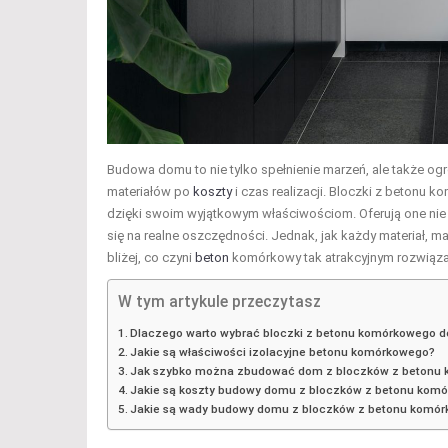
Budowa domu to nie tylko spełnienie marzeń, ale także 
materiałów po
koszty
i czas realizacji. Bloczki z betonu
dzięki swoim wyjątkowym właściwościom. Oferują one nie 
się na realne oszczędności. Jednak, jak każdy materiał, ma
bliżej, co czyni
beton
komórkowy tak atrakcyjnym rozwiązan
W tym artykule przeczytasz
Dlaczego warto wybrać bloczki z betonu komórkowego 
Jakie są właściwości izolacyjne betonu komórkowego?
Jak szybko można zbudować dom z bloczków z betonu
Jakie są koszty budowy domu z bloczków z betonu kom
Jakie są wady budowy domu z bloczków z betonu komó