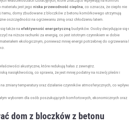
ch właściwościach izolacyjnych, które znacząco wpływają na komfort
materiału jest jego
niska przewodność cieplna
, co oznacza, że ciepło nie
zięki temu, domy zbudowane z bloczków z betonu komórkowego utrzymują
czne oszczędności na ogrzewaniu zimą oraz chłodzeniu latem.
się także na
efektywność energetyczną
budynków. Osoby decydujące się 
zyć na niższe rachunki za energię, co jest istotnym czynnikiem w dobie
materiałem ekologicznym, ponieważ mniej energii potrzebnej do ogrzewania 
ko.
ściwości akustyczne, które redukują hałas z zewnątrz.
iską nasiąkliwością, co sprawia, że jest mniej podatny na rozwój pleśni i
 na zmiany temperatury oraz działanie czynników atmosferycznych, co wpływ
nałym wyborem dla osób poszukujących komfortowych, ekonomicznych oraz
ać dom z bloczków z betonu