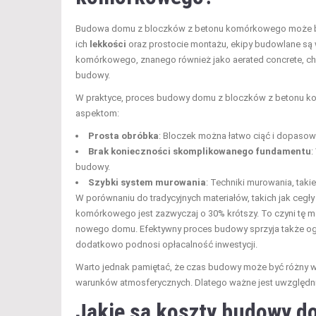
Budowa domu z bloczków z betonu komórkowego może być
ich
lekkości
oraz prostocie montażu, ekipy budowlane są w
komórkowego, znanego również jako aerated concrete, cha
budowy.
W praktyce, proces budowy domu z bloczków z betonu ko
aspektom:
Prosta obróbka
: Bloczek można łatwo ciąć i dopaso
Brak konieczności skomplikowanego fundamentu
:
budowy.
Szybki system murowania
: Techniki murowania, taki
W porównaniu do tradycyjnych materiałów, takich jak ceg
komórkowego jest zazwyczaj o 30% krótszy. To czyni tę me
nowego domu. Efektywny proces budowy sprzyja także og
dodatkowo podnosi opłacalność inwestycji.
Warto jednak pamiętać, że czas budowy może być różny w
warunków atmosferycznych. Dlatego ważne jest uwzględnie
Jakie są koszty budowy d