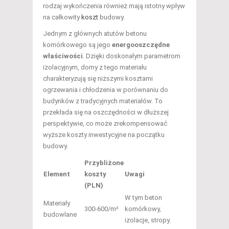
rodzaj wykończenia również mają istotny wpływ
na całkowity
koszt
budowy.
Jednym z głównych atutów betonu
komórkowego są jego
energooszczędne
właściwości
. Dzięki doskonałym parametrom
izolacyjnym, domy z tego materiału
charakteryzują się niższymi kosztami
ogrzewania i chłodzenia w porównaniu do
budynków z tradycyjnych materiałów. To
przekłada się na oszczędności w dłuższej
perspektywie, co może zrekompensować
wyższe koszty inwestycyjne na początku
budowy.
Przybliżone
Element
koszty
Uwagi
(PLN)
W tym beton
Materiały
300-600/m²
komórkowy,
budowlane
izolacje, stropy.