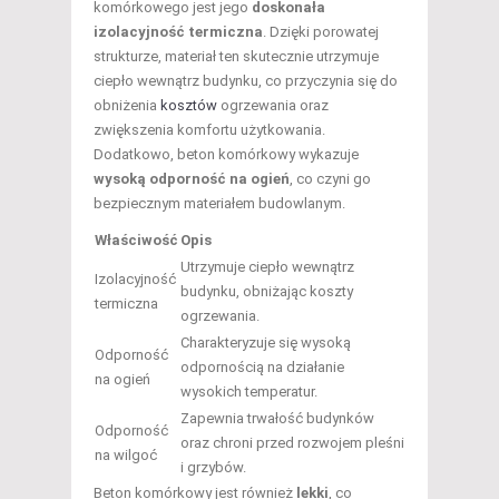
komórkowego jest jego
doskonała
izolacyjność termiczna
. Dzięki porowatej
strukturze, materiał ten skutecznie utrzymuje
ciepło wewnątrz budynku, co przyczynia się do
obniżenia
kosztów
ogrzewania oraz
zwiększenia komfortu użytkowania.
Dodatkowo, beton komórkowy wykazuje
wysoką odporność na ogień
, co czyni go
bezpiecznym materiałem budowlanym.
Właściwość
Opis
Utrzymuje ciepło wewnątrz
Izolacyjność
budynku, obniżając koszty
termiczna
ogrzewania.
Charakteryzuje się wysoką
Odporność
odpornością na działanie
na ogień
wysokich temperatur.
Zapewnia trwałość budynków
Odporność
oraz chroni przed rozwojem pleśni
na wilgoć
i grzybów.
Beton komórkowy jest również
lekki
, co