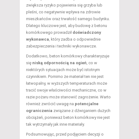
zwiększa ryzyko pojawienia się grzyba lub
pleśni, co negatywnie wpływa na zdrowie
mieszkańców oraz trwałość samego budynku.
Dlatego kluczowe jest, aby budowę z betonu
komórkowego prowadził
doświadczony
wykonawca
, który zadba o odpowiednie
zabezpieczenia i techniki wykonawcze.
Dodatkowo, beton komórkowy charakteryzuje
się
niską odpornością na ogień
, co w
niektórych sytuacjach może być istotnym
czynnikiem. Pomimo że materiał ten nie jest
łatwopalny, w wyższych temperaturach może
tracić swoje właściwości mechaniczne, co w
razie pożaru może stanowić zagrożenie. Warto
również zwrócić uwagę na
potencjalne
ograniczenia
związane z dźwiganiem dużych
obciążeń, ponieważ beton komórkowy nie jest
tak wytrzymały jak inne materiały.
Podsumowując, przed podjęciem decyzji o