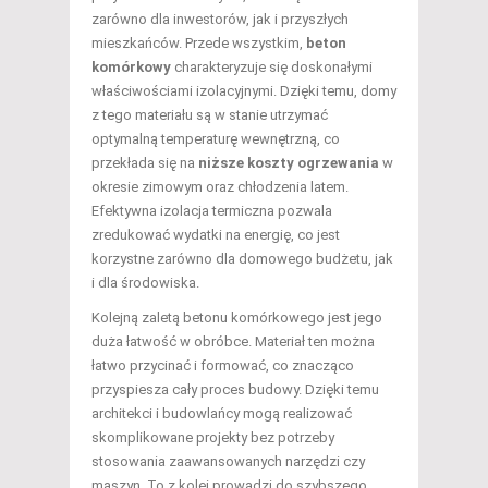
zarówno dla inwestorów, jak i przyszłych
mieszkańców. Przede wszystkim,
beton
komórkowy
charakteryzuje się doskonałymi
właściwościami izolacyjnymi. Dzięki temu, domy
z tego materiału są w stanie utrzymać
optymalną temperaturę wewnętrzną, co
przekłada się na
niższe koszty ogrzewania
w
okresie zimowym oraz chłodzenia latem.
Efektywna izolacja termiczna pozwala
zredukować wydatki na energię, co jest
korzystne zarówno dla domowego budżetu, jak
i dla środowiska.
Kolejną zaletą betonu komórkowego jest jego
duża łatwość w obróbce. Materiał ten można
łatwo przycinać i formować, co znacząco
przyspiesza cały proces budowy. Dzięki temu
architekci i budowlańcy mogą realizować
skomplikowane projekty bez potrzeby
stosowania zaawansowanych narzędzi czy
maszyn. To z kolei prowadzi do szybszego