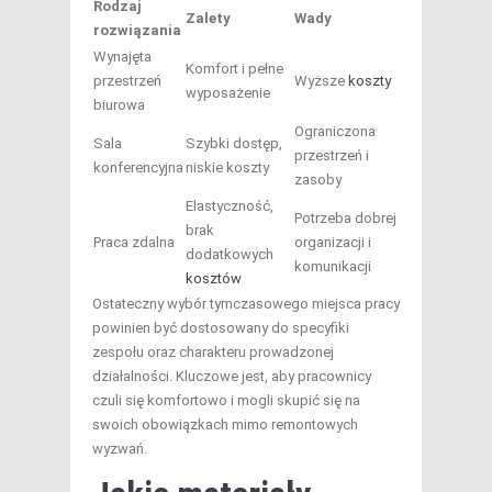
Rodzaj
Zalety
Wady
rozwiązania
Wynajęta
Komfort i pełne
przestrzeń
Wyższe
koszty
wyposażenie
biurowa
Ograniczona
Sala
Szybki dostęp,
przestrzeń i
konferencyjna
niskie koszty
zasoby
Elastyczność,
Potrzeba dobrej
brak
Praca zdalna
organizacji i
dodatkowych
komunikacji
kosztów
Ostateczny wybór tymczasowego miejsca pracy
powinien być dostosowany do specyfiki
zespołu oraz charakteru prowadzonej
działalności. Kluczowe jest, aby pracownicy
czuli się komfortowo i mogli skupić się na
swoich obowiązkach mimo remontowych
wyzwań.