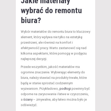
Jakie materiały
wybrać do remontu
biura?
Wybór materiałów do remontu biura to kluczowy
element, który wpływa nie tylko na estetykę
przestrzeni, ale również na komfort i
efektywność pracy. Warto zastanowić się nad
kilkoma aspektami, które pomogą w podjęciu
najlepszej decyzji.
Przede wszystkim, jakość materiałów ma
ogromne znaczenie. Wybierając elementy do
biura, należy stawiać na produkty trwałe, które
będą w stanie sprostać codziennym
wyzwaniom. Przykładowo,
podłogi
powinny być
odporne na zarysowania i łatwe w czyszczeniu,
a
ściany
– zmywalne, aby łatwo można było je
odświeżyć.