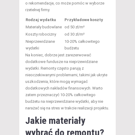
o rekomendacje, co może pomóc w wyborze
rzetelnej firmy.
Rodzaj wydatku
Przykładowe koszty
Materiały budowlane
od 50 zł/m²
Koszty robocizny
od 30 zł/m²
Nieprzewidziane
10-20% całkowitego
wydatki
budżetu
Na koniec, dobrze jest zarezerwować
dodatkowe fundusze na nieprzewidziane
wydatki. Remonty często parują z
nieoczekiwanymi problemami, takimi jak ukryte
uszkodzenia, które mogą wymagać
dodatkowych nakładów finansowych. Warto
zatem przeznaczyć 10-20% całkowitego
budżetu na nieprzewidziane wydatki, aby nie
narażać się na stres w trakcie realizacji projektu.
Jakie materiały
wybrać do remontu?