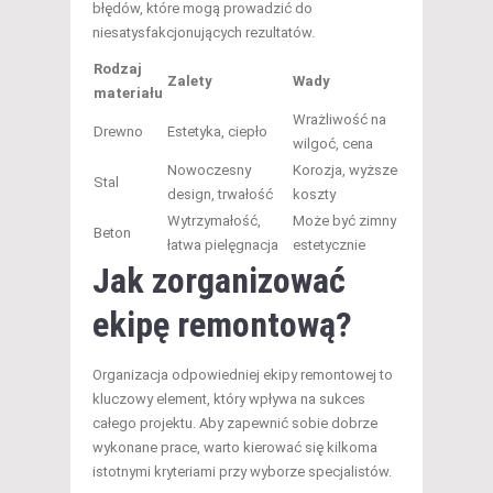
błędów, które mogą prowadzić do
niesatysfakcjonujących rezultatów.
Rodzaj
Zalety
Wady
materiału
Wrażliwość na
Drewno
Estetyka, ciepło
wilgoć, cena
Nowoczesny
Korozja, wyższe
Stal
design, trwałość
koszty
Wytrzymałość,
Może być zimny
Beton
łatwa pielęgnacja
estetycznie
Jak zorganizować
ekipę remontową?
Organizacja odpowiedniej ekipy remontowej to
kluczowy element, który wpływa na sukces
całego projektu. Aby zapewnić sobie dobrze
wykonane prace, warto kierować się kilkoma
istotnymi kryteriami przy wyborze specjalistów.