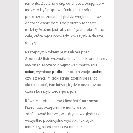
remontu. Zastanów się, co chcesz osiągnąć –
może to być poprawa funkcjonalności
przestrzeni, zmiana stylistyki wnętrza, a może
dostosowanie domu do potrzeb rosnącej
rodziny. Ważne jest, aby mieć jasno określone
cele, które będą prowadziły wszystkie dalsze
decyzje.
Następnym krokiem jest
zakres prac
.
Sporządź listę wszystkich działań, które chcesz
wykonać. Może to obejmować malowanie
ścian
, wymianę
podłóg
, modernizację
kuchni
czy łazienki. Im dokładniej zdefiniujesz, co
chcesz robić, tym łatwiej będzie oszacować
czas i koszty przedsięwzięcia.
Równie istotne są
możliwości finansowe
.
Przed rozpoczęciem remontu warto
zdefiniować budżet, w którym uwzględnisz
wszystkie potencjalne wydatki, takie jak
materiały, robocizna i ewentualne