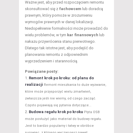
Ważne jest, aby przed rozpoczęciem remontu
skonsultować się z
fachowcem
lub doradcą
prawnym, który pomoże w zrozumieniu
wymogów prawnych w danej lokalizacji.
Niedopełnienie formalności może prowadzić do
wielu problemów, w tym
kar finansowych
lub
nakazu przywrócenia stanu pierwotnego.
Dlatego tak istotne jest, aby podejść do
planowania remontu z odpowiednim
wyprzedzeniem i starannością.
Powiązane posty:
Remont krok po kroku: od planu do
realizacji
Remont mieszkania to duże wyzwanie,
które może przysporzyć wielu zmartwień,
zwłaszcza jeśli nie wiemy, od czego zacząć.
Często pojawiają się pytania dotyczące...
Budowa regału krok po kroku
Płyta OSB
może posłużyć jako materiał do budowy regału.
Jest to bardzo popularny i łatwy w obróbce
surowiec, z którego wyczarujesz nawet...