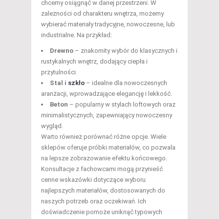
chcemy osiągnąć w danej przestrzeni. W
zależności od charakteru wnętrza, możemy
wybierać materiały tradycyjne, nowoczesne, lub
industrialne. Na przykład:
Drewno
– znakomity wybór do klasycznych i
rustykalnych wnętrz, dodający ciepła i
przytulności.
Stal i
szkło
– idealne dla nowoczesnych
aranżacji, wprowadzające elegancję i lekkość.
Beton
– popularny w stylach loftowych oraz
minimalistycznych, zapewniający nowoczesny
wygląd.
Warto również porównać różne opcje. Wiele
sklepów oferuje próbki materiałów, co pozwala
na lepsze zobrazowanie efektu końcowego.
Konsultacje z fachowcami mogą przynieść
cenne wskazówki dotyczące wyboru
najlepszych materiałów, dostosowanych do
naszych potrzeb oraz oczekiwań. Ich
doświadczenie pomoże uniknąć typowych