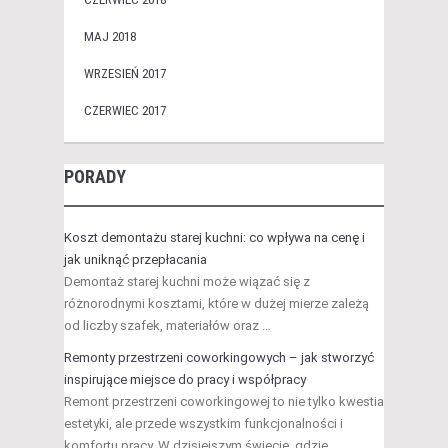
MAJ 2018
WRZESIEŃ 2017
CZERWIEC 2017
PORADY
Koszt demontażu starej kuchni: co wpływa na cenę i
jak uniknąć przepłacania
Demontaż starej kuchni może wiązać się z
różnorodnymi kosztami, które w dużej mierze zależą
od liczby szafek, materiałów oraz …
Remonty przestrzeni coworkingowych – jak stworzyć
inspirujące miejsce do pracy i współpracy
Remont przestrzeni coworkingowej to nie tylko kwestia
estetyki, ale przede wszystkim funkcjonalności i
komfortu pracy. W dzisiejszym świecie, gdzie …