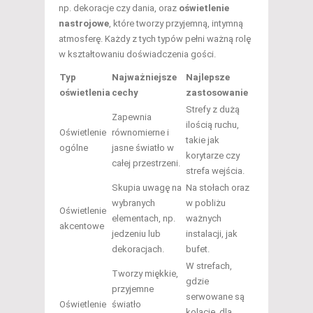
np. dekoracje czy dania, oraz
oświetlenie
nastrojowe
, które tworzy przyjemną, intymną
atmosferę. Każdy z tych typów pełni ważną rolę
w kształtowaniu doświadczenia gości.
Typ
Najważniejsze
Najlepsze
oświetlenia
cechy
zastosowanie
Strefy z dużą
Zapewnia
ilością ruchu,
Oświetlenie
równomierne i
takie jak
ogólne
jasne światło w
korytarze czy
całej przestrzeni.
strefa wejścia.
Skupia uwagę na
Na stołach oraz
wybranych
w pobliżu
Oświetlenie
elementach, np.
ważnych
akcentowe
jedzeniu lub
instalacji, jak
dekoracjach.
bufet.
W strefach,
Tworzy miękkie,
gdzie
przyjemne
serwowane są
Oświetlenie
światło
kolacje, dla