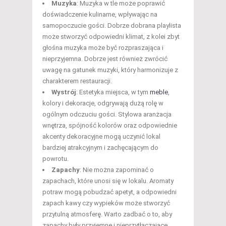
Muzyka
: Muzyka w tle może poprawić
doświadczenie kulinarne, wpływając na
samopoczucie gości. Dobrze dobrana playlista
może stworzyć odpowiedni klimat, z kolei zbyt
głośna muzyka może być rozpraszająca i
nieprzyjemna. Dobrze jest również zwrócić
uwagę na gatunek muzyki, który harmonizuje z
charakterem restauracji.
Wystrój
: Estetyka miejsca, w tym
meble
,
kolory i dekoracje, odgrywają dużą rolę w
ogólnym odczuciu gości. Stylowa aranżacja
wnętrza, spójność kolorów oraz odpowiednie
akcenty dekoracyjne mogą uczynić lokal
bardziej atrakcyjnym i zachęcającym do
powrotu.
Zapachy
: Nie można zapominać o
zapachach, które unosi się w lokalu. Aromaty
potraw mogą pobudzać apetyt, a odpowiedni
zapach kawy czy wypieków może stworzyć
przytulną atmosferę. Warto zadbać o to, aby
zapachy były przyjemne i nieprzytłaczające.