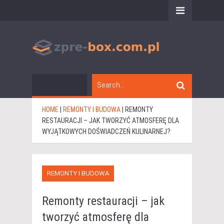
HOME
|
REMONTY I BUDOWA
|
REMONTY
RESTAURACJI – JAK TWORZYĆ ATMOSFERĘ DLA
WYJĄTKOWYCH DOŚWIADCZEŃ KULINARNEJ?
REMONTY I BUDOWA
Remonty restauracji – jak
tworzyć atmosferę dla