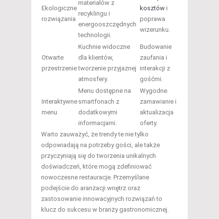
materiałów z
Ekologiczne
kosztów
i
recyklingu i
rozwiązania
poprawa
energooszczędnych
wizerunku.
technologii.
Kuchnie widoczne
Budowanie
Otwarte
dla klientów,
zaufania i
przestrzenie
tworzenie przyjaznej
interakcji z
atmosfery.
gośćmi.
Menu dostępne na
Wygodne
Interaktywne
smartfonach z
zamawianie i
menu
dodatkowymi
aktualizacja
informacjami.
oferty.
Warto zauważyć, że trendy te nie tylko
odpowiadają na potrzeby gości, ale także
przyczyniają się do tworzenia unikalnych
doświadczeń, które mogą zdefiniować
nowoczesne restauracje. Przemyślane
podejście do aranżacji wnętrz oraz
zastosowanie innowacyjnych rozwiązań to
klucz do sukcesu w branży gastronomicznej.