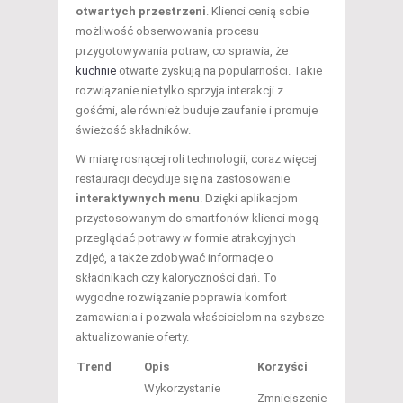
otwartych przestrzeni
. Klienci cenią sobie
możliwość obserwowania procesu
przygotowywania potraw, co sprawia, że
kuchnie
otwarte zyskują na popularności. Takie
rozwiązanie nie tylko sprzyja interakcji z
gośćmi, ale również buduje zaufanie i promuje
świeżość składników.
W miarę rosnącej roli technologii, coraz więcej
restauracji decyduje się na zastosowanie
interaktywnych menu
. Dzięki aplikacjom
przystosowanym do smartfonów klienci mogą
przeglądać potrawy w formie atrakcyjnych
zdjęć, a także zdobywać informacje o
składnikach czy kaloryczności dań. To
wygodne rozwiązanie poprawia komfort
zamawiania i pozwala właścicielom na szybsze
aktualizowanie oferty.
Trend
Opis
Korzyści
Wykorzystanie
Zmniejszenie