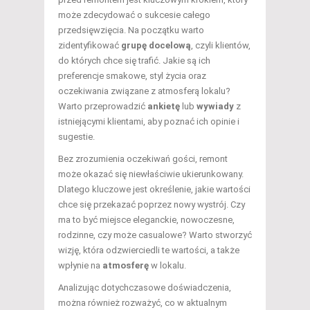
może zdecydować o sukcesie całego
przedsięwzięcia. Na początku warto
zidentyfikować
grupę docelową
, czyli klientów,
do których chce się trafić. Jakie są ich
preferencje smakowe, styl życia oraz
oczekiwania związane z atmosferą lokalu?
Warto przeprowadzić
ankietę
lub
wywiady
z
istniejącymi klientami, aby poznać ich opinie i
sugestie.
Bez zrozumienia oczekiwań gości, remont
może okazać się niewłaściwie ukierunkowany.
Dlatego kluczowe jest określenie, jakie wartości
chce się przekazać poprzez nowy wystrój. Czy
ma to być miejsce eleganckie, nowoczesne,
rodzinne, czy może casualowe? Warto stworzyć
wizję, która odzwierciedli te wartości, a także
wpłynie na
atmosferę
w lokalu.
Analizując dotychczasowe doświadczenia,
można również rozważyć, co w aktualnym