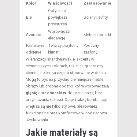
Kolor
Właściwości
Zastosowanie
Optycznie
Biel
powiększa
Ściany i sufity
przestrzeń
Wprowadza
Szarość
Meble i dodatki
elegancję
Pastelowe
Tworzy przytulny
Poduchy,
odcienie
klimat
zasłony
W aranżacji skandynawskiej akcenty w
ciemniejszych kolorach, takie jak granat czy
ciemna zieleń, są często stosowane w detalu.
Mogą to być na przykład ciemniejsze meble,
obrazy lub drobne dodatki, które wprowadzają
głębię
oraz
charakter
do przestrzeni, bez
przytłaczania całości. Dzięki takiej kombinacji,
wnętrza są nie tylko stylowe, ale również
funkcjonalne oraz komfortowe w codziennym
użytkowaniu.
Jakie materiały są