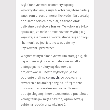
Styl skandynawski charakteryzuje się
wykorzystaniem
jasnych kolorów
, które nadają
wnętrzom przestronności i lekkości. Najbardziej
popularne odcienie to
biel
,
szarość
oraz
delikatne
pastelowe barwy
. Te kolory nie tylko
sprawiają, że małe pomieszczenia wydają się
większe, ale również tworzą atmosferę spokoju
i harmonii, co jest istotne w codziennym
użytkowaniu przestrzeni.
Wnętrza w stylu skandynawskim starają się jak
najbardziej wykorzystać naturalne światło,
dlatego jasne kolory są kluczowe w
projektowaniu. Często wykorzystuje się
odcienie bieli
na
ścianach
, co pozwala na
stworzenie neutralnej bazy, na której można
budować różnorodne aranżacje. Szarość
dodaje elegancji i nowoczesności, a pastelowe
kolory, takie jak mięta czy róż, wprowadzają
subtelną radość oraz witalność.