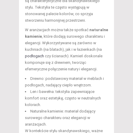
są charakterystyczne dla skandynawskiego
stylu. Tekstylia te często występują w
stonowanej palecie kolorów, co sprzyja
stworzeniu harmonijnej przestrzeni.
W aranżacjach można także spotkać
naturalne
kamienie
, które dodają surowego charakteru i
elegancji. Wykorzystywane są zarówno w
kuchniach (na blatach), jak i w łazienkach (na
podłogach
czy ścianach). Kamień doskonale
komponuje się z drewnem, tworząc
efemeryczne połączenie natury i elegancji.
Drewno: podstawowy materiał w meblach i
podłogach, nadający ciepło wnętrzom.
Len i bawełna: tekstylia zapewniające
komfort oraz estetykę, często w neutralnych
kolorach.
Naturalne kamienie: materiał dodający
surowego charakteru oraz elegancji w
aranżacjach.
W kontekście stylu skandynawskiego, ważne