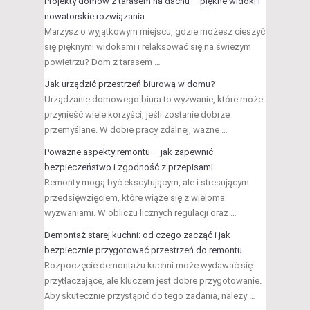
Projekty domów z tarasem na dachu – piękne widoki i
nowatorskie rozwiązania
Marzysz o wyjątkowym miejscu, gdzie możesz cieszyć
się pięknymi widokami i relaksować się na świeżym
powietrzu? Dom z tarasem …
Jak urządzić przestrzeń biurową w domu?
Urządzanie domowego biura to wyzwanie, które może
przynieść wiele korzyści, jeśli zostanie dobrze
przemyślane. W dobie pracy zdalnej, ważne …
Poważne aspekty remontu – jak zapewnić
bezpieczeństwo i zgodność z przepisami
Remonty mogą być ekscytującym, ale i stresującym
przedsięwzięciem, które wiąże się z wieloma
wyzwaniami. W obliczu licznych regulacji oraz …
Demontaż starej kuchni: od czego zacząć i jak
bezpiecznie przygotować przestrzeń do remontu
Rozpoczęcie demontażu kuchni może wydawać się
przytłaczające, ale kluczem jest dobre przygotowanie.
Aby skutecznie przystąpić do tego zadania, należy …