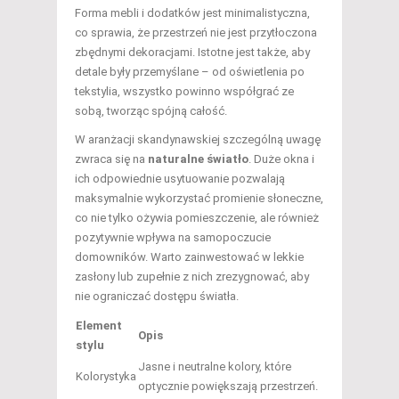
Forma mebli i dodatków jest minimalistyczna,
co sprawia, że przestrzeń nie jest przytłoczona
zbędnymi dekoracjami. Istotne jest także, aby
detale były przemyślane – od oświetlenia po
tekstylia, wszystko powinno współgrać ze
sobą, tworząc spójną całość.
W aranżacji skandynawskiej szczególną uwagę
zwraca się na
naturalne światło
. Duże okna i
ich odpowiednie usytuowanie pozwalają
maksymalnie wykorzystać promienie słoneczne,
co nie tylko ożywia pomieszczenie, ale również
pozytywnie wpływa na samopoczucie
domowników. Warto zainwestować w lekkie
zasłony lub zupełnie z nich zrezygnować, aby
nie ograniczać dostępu światła.
Element
Opis
stylu
Jasne i neutralne kolory, które
Kolorystyka
optycznie powiększają przestrzeń.