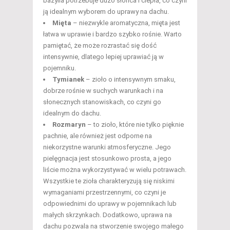
bazylia potrzebuje dużo słońca i ciepła, co czyni
ją idealnym wyborem do uprawy na dachu.
Mięta
– niezwykle aromatyczna, mięta jest
łatwa w uprawie i bardzo szybko rośnie. Warto
pamiętać, że może rozrastać się dość
intensywnie, dlatego lepiej uprawiać ją w
pojemniku.
Tymianek
– zioło o intensywnym smaku,
dobrze rośnie w suchych warunkach i na
słonecznych stanowiskach, co czyni go
idealnym do dachu.
Rozmaryn
– to zioło, które nie tylko pięknie
pachnie, ale również jest odporne na
niekorzystne warunki atmosferyczne. Jego
pielęgnacja jest stosunkowo prosta, a jego
liście można wykorzystywać w wielu potrawach.
Wszystkie te zioła charakteryzują się niskimi
wymaganiami przestrzennymi, co czyni je
odpowiednimi do uprawy w pojemnikach lub
małych skrzynkach. Dodatkowo, uprawa na
dachu pozwala na stworzenie swojego małego