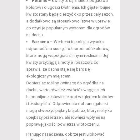
Petunie
– Kwiaty te są znane z bogactwa
kolorów i długości kwitnienia. Ich gęste i bujne
kwiatostany będą cieszyć oko przez cały sezon,
a dodatkowo są stosunkowo łatwe w uprawie,
co czyni je popularnym wyborem dla ogrodów
na dachu.
Werbena
– Werbena to kolejna wysoka
odporność na suszę i różnorodność kolorów,
które mogą współgrać z innymi roślinami. Jej
kwiaty przyciągają motyle i pszczoły, co
sprawia, że dachu staje się bardziej
ekologicznym miejscem.
Dobierając rośliny kwitnące do ogródka na
dachu, warto również zwrócić uwagę na ich
harmonijne zestawienie pod względem kolorów
i tekstury liści. Odpowiednio dobrane gatunki
mogą stworzyć piękny krajobraz, który nie tylko
upiększy przestrzeń, ale również wpłynie na
poprawę jakości powietrza w otoczeniu.
Planując nasadzenia, dobrze jest ulokować