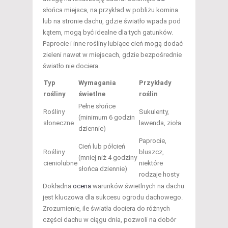
słońca miejsca, na przykład w pobliżu komina
lub na stronie dachu, gdzie światło wpada pod
kątem, mogą być idealne dla tych gatunków.
Paprocie i inne rośliny lubiące cień mogą dodać
zieleni nawet w miejscach, gdzie bezpośrednie
światło nie dociera.
Typ
Wymagania
Przykłady
rośliny
świetlne
roślin
Pełne słońce
Rośliny
Sukulenty,
(minimum 6 godzin
słoneczne
lawenda, zioła
dziennie)
Paprocie,
Cień lub półcień
Rośliny
bluszcz,
(mniej niż 4 godziny
cieniolubne
niektóre
słońca dziennie)
rodzaje hosty
Dokładna
ocena
warunków świetlnych na dachu
jest kluczowa dla sukcesu ogrodu dachowego.
Zrozumienie, ile światła dociera do różnych
części dachu w ciągu dnia, pozwoli na dobór