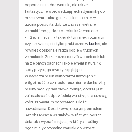
odporne na trudne warunki, ale także
fantastycznie wprowadzają ruch i dynamikę do
przestrzeni. Takie gatunki jak miskant czy
trzcina pospolita dobrze znoszą wietrzne
warunki i mogą dodać uroku każdemu dachu.
Zioła
– rośliny takie jak tymianek, rozmaryn
czy szałwia są nie tylko praktyczne w
kuchni
, ale
również doskonale radzą sobie w trudnych
warunkach. Zioła można sadzić w donicach lub
na zielonych dachach jako element naturalny,
który przyciąga owady zapylające.
W wyborze roślin warto także uwzględnić
wilgotność
oraz
nasłonecznienie
dachu. Aby
rośliny mogły prawidłowo rosnąć, dobrze jest
zainstalować odpowiednią warstwę drenażową,
która zapewni im odpowiednią ilość
nawadniania. Dodatkowo, dobrym pomysłem
jest obserwacja warunków w różnych porach
dnia, aby wybrać miejsca, w których rośliny
będą miały optymalne warunki do wzrostu.