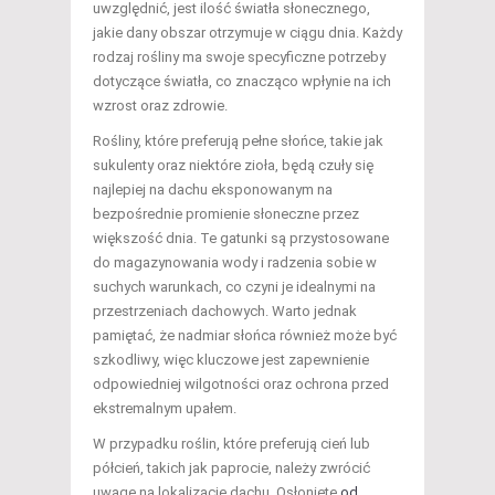
uwzględnić, jest ilość światła słonecznego,
jakie dany obszar otrzymuje w ciągu dnia. Każdy
rodzaj rośliny ma swoje specyficzne potrzeby
dotyczące światła, co znacząco wpłynie na ich
wzrost oraz zdrowie.
Rośliny, które preferują pełne słońce, takie jak
sukulenty oraz niektóre zioła, będą czuły się
najlepiej na dachu eksponowanym na
bezpośrednie promienie słoneczne przez
większość dnia. Te gatunki są przystosowane
do magazynowania wody i radzenia sobie w
suchych warunkach, co czyni je idealnymi na
przestrzeniach dachowych. Warto jednak
pamiętać, że nadmiar słońca również może być
szkodliwy, więc kluczowe jest zapewnienie
odpowiedniej wilgotności oraz ochrona przed
ekstremalnym upałem.
W przypadku roślin, które preferują cień lub
półcień, takich jak paprocie, należy zwrócić
uwagę na lokalizację dachu. Osłonięte
od