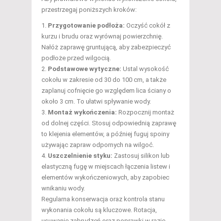
przestrzegaj poniższych kroków:
Przygotowanie podłoża:
Oczyść cokół z
kurzu i brudu oraz wyrównaj powierzchnię.
Nałóż zaprawę gruntującą, aby zabezpieczyć
podłoże przed wilgocią.
Podstawowe wytyczne:
Ustal wysokość
cokołu w zakresie od 30 do 100 cm, a także
zaplanuj cofnięcie go względem lica ściany o
około 3 cm. To ułatwi spływanie wody.
Montaż wykończenia:
Rozpocznij montaż
od dolnej części. Stosuj odpowiednią zaprawę
to klejenia elementów, a później fuguj spoiny
używając zapraw odpornych na wilgoć.
Uszczelnienie styku:
Zastosuj silikon lub
elastyczną fugę w miejscach łączenia listew i
elementów wykończeniowych, aby zapobiec
wnikaniu wody.
Regularna konserwacja oraz kontrola stanu
wykonania cokołu są kluczowe. Rotacja,
usuwanie zabrudzeń oraz poprawki w razie