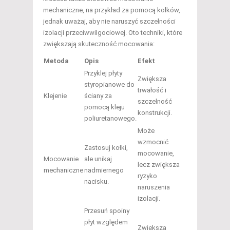
mechaniczne, na przykład za pomocą kołków,
jednak uważaj, aby nie naruszyć szczelności
izolacji przeciwwilgociowej. Oto techniki, które
zwiększają skuteczność mocowania:
Metoda
Opis
Efekt
Przyklej płyty
Zwiększa
styropianowe do
trwałość i
Klejenie
ściany za
szczelność
pomocą kleju
konstrukcji.
poliuretanowego.
Może
wzmocnić
Zastosuj kołki,
mocowanie,
Mocowanie
ale unikaj
lecz zwiększa
mechaniczne
nadmiernego
ryzyko
nacisku.
naruszenia
izolacji.
Przesuń spoiny
płyt względem
Zwiększa