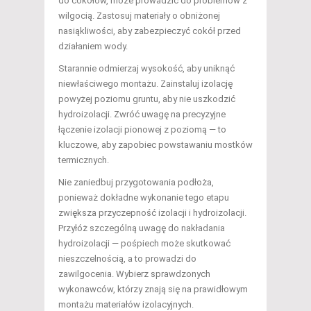
do cokołów, może prowadzić do problemów z
wilgocią. Zastosuj materiały o obniżonej
nasiąkliwości, aby zabezpieczyć cokół przed
działaniem wody.
Starannie odmierzaj wysokość, aby uniknąć
niewłaściwego montażu. Zainstaluj izolację
powyżej poziomu gruntu, aby nie uszkodzić
hydroizolacji. Zwróć uwagę na precyzyjne
łączenie izolacji pionowej z poziomą — to
kluczowe, aby zapobiec powstawaniu mostków
termicznych.
Nie zaniedbuj przygotowania podłoża,
ponieważ dokładne wykonanie tego etapu
zwiększa przyczepność izolacji i hydroizolacji.
Przyłóż szczególną uwagę do nakładania
hydroizolacji — pośpiech może skutkować
nieszczelnością, a to prowadzi do
zawilgocenia. Wybierz sprawdzonych
wykonawców, którzy znają się na prawidłowym
montażu materiałów izolacyjnych.