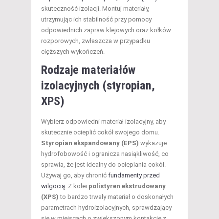
skuteczność izolacji. Montuj materiały,
utrzymując ich stabilność przy pomocy
odpowiednich zapraw klejowych oraz kołków
rozporowych, zwłaszcza w przypadku
cięższych wykończeń.
Rodzaje materiałów
izolacyjnych (styropian,
XPS)
Wybierz odpowiedni materiał izolacyjny, aby
skutecznie ocieplić cokół swojego domu.
Styropian ekspandowany (EPS)
wykazuje
hydrofobowość i ogranicza nasiąkliwość, co
sprawia, że jest idealny do ocieplania cokół.
Używaj go, aby chronić
fundamenty przed
wilgocią
. Z kolei
polistyren ekstrudowany
(XPS)
to bardzo trwały materiał o doskonałych
parametrach hydroizolacyjnych, sprawdzający
się w miejscach o zwiększonym kontakcie z