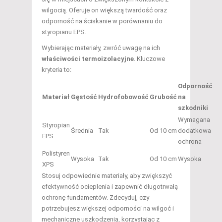
wilgocią. Oferuje on większą twardość oraz
odporność na ściskanie w porównaniu do
styropianu EPS.
Wybierając materiały, zwróć uwagę na ich
właściwości termoizolacyjne
. Kluczowe
kryteria to:
Odporność
Materiał
Gęstość
Hydrofobowość
Grubość
na
szkodniki
Wymagana
Styropian
Średnia
Tak
Od 10 cm
dodatkowa
EPS
ochrona
Polistyren
Wysoka
Tak
Od 10 cm
Wysoka
XPS
Stosuj odpowiednie materiały, aby zwiększyć
efektywność ocieplenia i zapewnić długotrwałą
ochronę fundamentów. Zdecyduj, czy
potrzebujesz większej odporności na wilgoć i
mechaniczne uszkodzenia, korzystając z