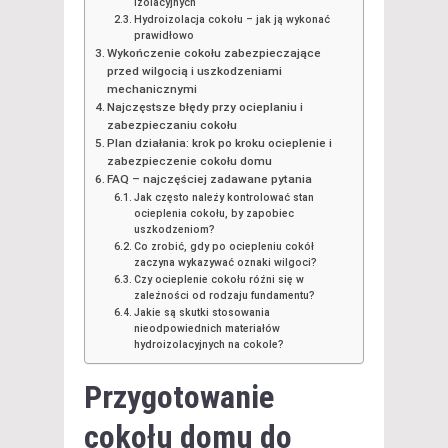
izolacyjnych
Hydroizolacja cokołu – jak ją wykonać
prawidłowo
Wykończenie cokołu zabezpieczające
przed wilgocią i uszkodzeniami
mechanicznymi
Najczęstsze błędy przy ocieplaniu i
zabezpieczaniu cokołu
Plan działania: krok po kroku ocieplenie i
zabezpieczenie cokołu domu
FAQ – najczęściej zadawane pytania
Jak często należy kontrolować stan
ocieplenia cokołu, by zapobiec
uszkodzeniom?
Co zrobić, gdy po ociepleniu cokół
zaczyna wykazywać oznaki wilgoci?
Czy ocieplenie cokołu różni się w
zależności od rodzaju fundamentu?
Jakie są skutki stosowania
nieodpowiednich materiałów
hydroizolacyjnych na cokole?
Przygotowanie
cokołu domu do