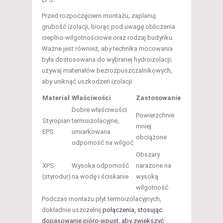
Przed rozpoczęciem montażu, zaplanuj
grubość izolacji, biorąc pod uwagę obliczenia
cieplno-wilgotnościowe oraz rodzaj budynku.
Ważne jest również, aby technika mocowania
była dostosowana do wybranej hydroizolacji;
używaj materiałów bezrozpuszczalnikowych,
aby uniknąć uszkodzeń izolacji.
Materiał
Właściwości
Zastosowanie
Dobre właściwości
Powierzchnie
Styropian
termoizolacyjne,
mniej
EPS
umiarkowana
obciążone
odporność na wilgoć
Obszary
XPS
Wysoka odporność
narażone na
(styrodur)
na wodę i ściskanie
wysoką
wilgotność
Podczas montażu płyt termoizolacyjnych,
dokładnie uszczelnij
połączenia, stosując
dopasowanie pióro-wpust, aby zwiększyć