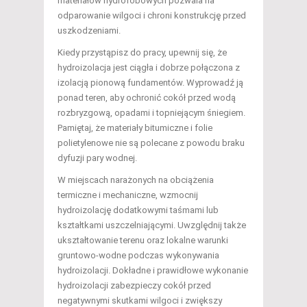
materiałów hydrofobowych pozwala na
odparowanie wilgoci i chroni konstrukcję przed
uszkodzeniami.
Kiedy przystąpisz do pracy, upewnij się, że
hydroizolacja jest ciągła i dobrze połączona z
izolacją pionową fundamentów. Wyprowadź ją
ponad teren, aby ochronić cokół przed wodą
rozbryzgową, opadami i topniejącym śniegiem.
Pamiętaj, że materiały bitumiczne i folie
polietylenowe nie są polecane z powodu braku
dyfuzji pary wodnej.
W miejscach narażonych na obciążenia
termiczne i mechaniczne, wzmocnij
hydroizolację dodatkowymi taśmami lub
kształtkami uszczelniającymi. Uwzględnij także
ukształtowanie terenu oraz lokalne warunki
gruntowo-wodne podczas wykonywania
hydroizolacji. Dokładne i prawidłowe wykonanie
hydroizolacji zabezpieczy cokół przed
negatywnymi skutkami wilgoci i zwiększy