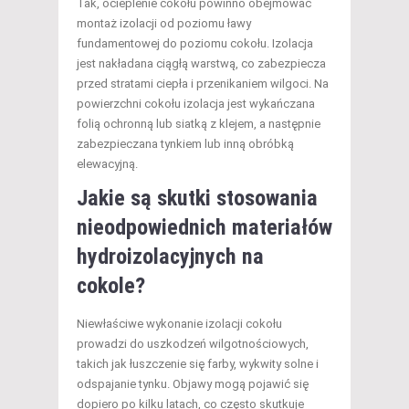
Tak, ocieplenie cokołu powinno obejmować
montaż izolacji od poziomu ławy
fundamentowej do poziomu cokołu. Izolacja
jest nakładana ciągłą warstwą, co zabezpiecza
przed stratami ciepła i przenikaniem wilgoci. Na
powierzchni cokołu izolacja jest wykańczana
folią ochronną lub siatką z klejem, a następnie
zabezpieczana tynkiem lub inną obróbką
elewacyjną.
Jakie są skutki stosowania
nieodpowiednich materiałów
hydroizolacyjnych na
cokole?
Niewłaściwe wykonanie izolacji cokołu
prowadzi do uszkodzeń wilgotnościowych,
takich jak łuszczenie się farby, wykwity solne i
odspajanie tynku. Objawy mogą pojawić się
dopiero po kilku latach, co często skutkuje