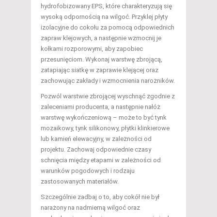
hydrofobizowany EPS, które charakteryzują się
wysoką odpornością na wilgoć. Przyklej płyty
izolacyjne do cokołu za pomocą odpowiednich
zapraw klejowych, a następnie wzmocnij je
kołkami rozporowymi, aby zapobiec
przesunięciom. Wykonaj warstwę zbrojącą,
zatapiając siatkę w zaprawie klejącej oraz
zachowując zakłady i wzmocnienia narożników.
Pozwól warstwie zbrojącej wyschnąć zgodnie z
zaleceniami producenta, a następnie nałóż
warstwę wykończeniową – może to być tynk
mozaikowy, tynk silikonowy, płytki klinkierowe
lub kamień elewacyjny, w zależności od
projektu. Zachowaj odpowiednie czasy
schnięcia między etapami w zależności od
warunków pogodowych i rodzaju
zastosowanych materiałów.
Szczególnie zadbaj o to, aby cokół nie był
narażony na nadmierną wilgoć oraz