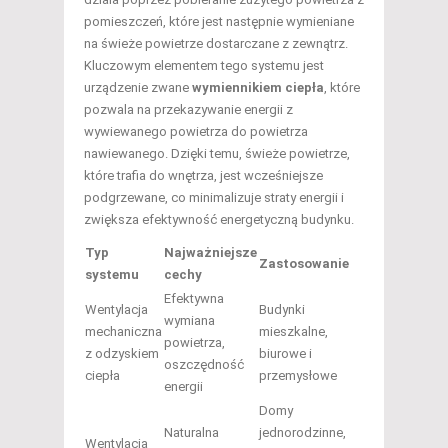
pomieszczeń, które jest następnie wymieniane
na świeże powietrze dostarczane z zewnątrz.
Kluczowym elementem tego systemu jest
urządzenie zwane
wymiennikiem ciepła
, które
pozwala na przekazywanie energii z
wywiewanego powietrza do powietrza
nawiewanego. Dzięki temu, świeże powietrze,
które trafia do wnętrza, jest wcześniejsze
podgrzewane, co minimalizuje straty energii i
zwiększa efektywność energetyczną budynku.
Typ
Najważniejsze
Zastosowanie
systemu
cechy
Efektywna
Wentylacja
Budynki
wymiana
mechaniczna
mieszkalne,
powietrza,
z odzyskiem
biurowe i
oszczędność
ciepła
przemysłowe
energii
Domy
Naturalna
jednorodzinne,
Wentylacja