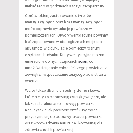
unikać tego w godzinach szczytu temperatury.
Oprócz okien, zastosowanie
otworów
wentylacyjnych
oraz
krat wentylacyjnych
może poprawić cyrkulację powietrza w
pomieszczeniach. Otwory wentylacyjne powinny
być zaplanowane w strategicznych miejscach,
aby umożliwić cyrkulację pomiędzy różnymi
częściami budynku. Kraty wentylacyjne można
umieścić w dolnych częściach
ścian
, co
umożliwi ściąganie chłodniejszego powietrza z
zewnątrz i wypuszczanie zużytego powietrza z
wnętrza.
Warto także dbanie o
rośliny doniczkowe
,
które nie tylko poprawiają estetykę wnętrza, ale
także naturalnie przefiltrowują powietrze.
Rośliny takie jak paprocie czy fikusy mogą
przyczynić się do poprawy jakości powietrza
oraz wprowadzenia naturalnej, korzystnej dla
zdrowia chochli powietrznej.