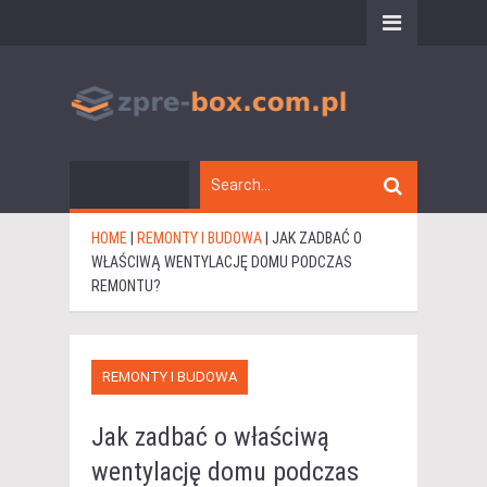
HOME
|
REMONTY I BUDOWA
|
JAK ZADBAĆ O
WŁAŚCIWĄ WENTYLACJĘ DOMU PODCZAS
REMONTU?
REMONTY I BUDOWA
Jak zadbać o właściwą
wentylację domu podczas