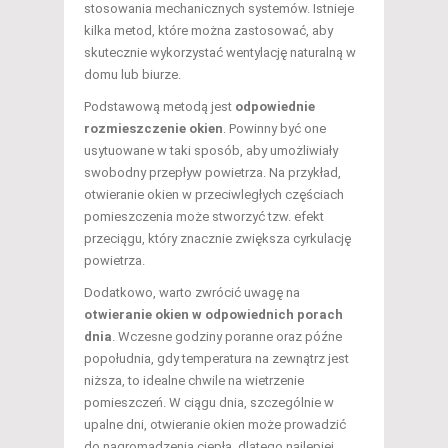
stosowania mechanicznych systemów. Istnieje
kilka metod, które można zastosować, aby
skutecznie wykorzystać wentylację naturalną w
domu lub biurze.
Podstawową metodą jest
odpowiednie
rozmieszczenie okien
. Powinny być one
usytuowane w taki sposób, aby umożliwiały
swobodny przepływ powietrza. Na przykład,
otwieranie okien w przeciwległych częściach
pomieszczenia może stworzyć tzw. efekt
przeciągu, który znacznie zwiększa cyrkulację
powietrza.
Dodatkowo, warto zwrócić uwagę na
otwieranie okien w odpowiednich porach
dnia
. Wczesne godziny poranne oraz późne
popołudnia, gdy temperatura na zewnątrz jest
niższa, to idealne chwile na wietrzenie
pomieszczeń. W ciągu dnia, szczególnie w
upalne dni, otwieranie okien może prowadzić
do nagromadzenia ciepła, dlatego najlepiej