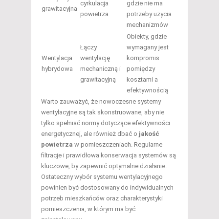
cyrkulacja
gdzie nie ma
grawitacyjna
powietrza
potrzeby użycia
mechanizmów
Obiekty, gdzie
Łączy
wymagany jest
Wentylacja
wentylację
kompromis
hybrydowa
mechaniczną i
pomiędzy
grawitacyjną
kosztami a
efektywnością
Warto zauważyć, że nowoczesne systemy
wentylacyjne są tak skonstruowane, aby nie
tylko spełniać normy dotyczące efektywności
energetycznej, ale również dbać o
jakość
powietrza
w pomieszczeniach. Regularne
filtracje i prawidłowa konserwacja systemów są
kluczowe, by zapewnić optymalne działanie.
Ostateczny wybór systemu wentylacyjnego
powinien być dostosowany do indywidualnych
potrzeb mieszkańców oraz charakterystyki
pomieszczenia, w którym ma być