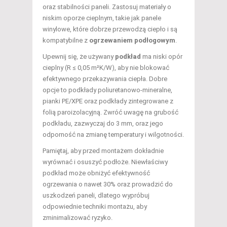
oraz stabilności paneli. Zastosuj materiały o
niskim oporze cieplnym, takie jak panele
winylowe, które dobrze przewodzą ciepło i są
kompatybilne z
ogrzewaniem podłogowym
.
Upewnij się, że używany
podkład
ma niski opór
cieplny (R ≤ 0,05 m²K/W), aby nie blokować
efektywnego przekazywania ciepła. Dobre
opcje to podkłady poliuretanowo-mineralne,
pianki PE/XPE oraz podkłady zintegrowane z
folią paroizolacyjną. Zwróć uwagę na grubość
podkładu, zazwyczaj do 3 mm, oraz jego
odporność na zmianę temperatury i wilgotności.
Pamiętaj, aby przed montażem dokładnie
wyrównać i osuszyć podłoże. Niewłaściwy
podkład może obniżyć efektywność
ogrzewania o nawet 30% oraz prowadzić do
uszkodzeń paneli, dlatego wypróbuj
odpowiednie techniki montażu, aby
zminimalizować ryzyko.