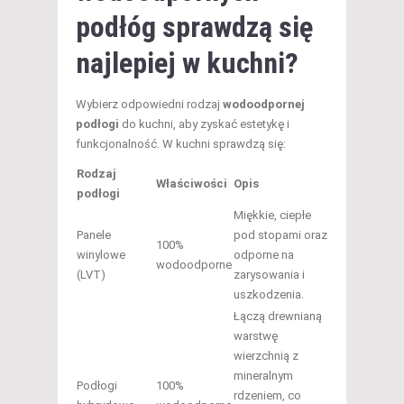
podłóg sprawdzą się
najlepiej w kuchni?
Wybierz odpowiedni rodzaj
wodoodpornej
podłogi
do kuchni, aby zyskać estetykę i
funkcjonalność. W kuchni sprawdzą się:
Rodzaj
Właściwości
Opis
podłogi
Miękkie, ciepłe
Panele
pod stopami oraz
100%
winylowe
odporne na
wodoodporne
(LVT)
zarysowania i
uszkodzenia.
Łączą drewnianą
warstwę
wierzchnią z
mineralnym
Podłogi
100%
rdzeniem, co