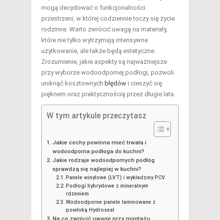
mogą decydować o funkcjonalności
przestrzeni, w której codziennie toczy się życie
rodzinne. Warto zwrócić uwagę na materiały,
które nie tylko wytrzymają intensywne
użytkowanie, ale także będą estetyczne.
Zrozumienie, jakie aspekty są najważniejsze
przy wyborze wodoodpornej podłogi, pozwoli
uniknąć kosztownych
błędów
i cieszyć się
pięknem oraz praktycznością przez długie lata.
W tym artykule przeczytasz
Jakie cechy powinna mieć trwała i
wodoodporna podłoga do kuchni?
Jakie rodzaje wodoodpornych podłóg
sprawdzą się najlepiej w kuchni?
Panele winylowe (LVT) i wykładziny PCV
Podłogi hybrydowe z mineralnym
rdzeniem
Wodoodporne panele laminowane z
powłoką Hydroseal
Na co zwrócić uwagę przy montażu