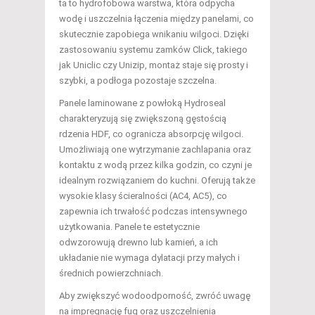
ta to hydrofobowa warstwa, która odpycha
wodę i uszczelnia łączenia między panelami, co
skutecznie zapobiega wnikaniu wilgoci. Dzięki
zastosowaniu systemu zamków Click, takiego
jak Uniclic czy Unizip, montaż staje się prosty i
szybki, a podłoga pozostaje szczelna.
Panele laminowane z powłoką Hydroseal
charakteryzują się zwiększoną gęstością
rdzenia HDF, co ogranicza absorpcję wilgoci.
Umożliwiają one wytrzymanie zachlapania oraz
kontaktu z wodą przez kilka godzin, co czyni je
idealnym rozwiązaniem do kuchni. Oferują także
wysokie klasy ścieralności (AC4, AC5), co
zapewnia ich trwałość podczas intensywnego
użytkowania. Panele te estetycznie
odwzorowują drewno lub kamień, a ich
układanie nie wymaga dylatacji przy małych i
średnich powierzchniach.
Aby zwiększyć wodoodporność, zwróć uwagę
na impregnację fug oraz uszczelnienia