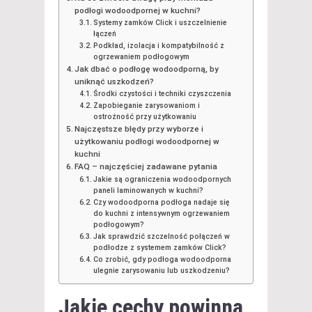
podłogi wodoodpornej w kuchni?
Systemy zamków Click i uszczelnienie
łączeń
Podkład, izolacja i kompatybilność z
ogrzewaniem podłogowym
Jak dbać o podłogę wodoodporną, by
uniknąć uszkodzeń?
Środki czystości i techniki czyszczenia
Zapobieganie zarysowaniom i
ostrożność przy użytkowaniu
Najczęstsze błędy przy wyborze i
użytkowaniu podłogi wodoodpornej w
kuchni
FAQ – najczęściej zadawane pytania
Jakie są ograniczenia wodoodpornych
paneli laminowanych w kuchni?
Czy wodoodporna podłoga nadaje się
do kuchni z intensywnym ogrzewaniem
podłogowym?
Jak sprawdzić szczelność połączeń w
podłodze z systemem zamków Click?
Co zrobić, gdy podłoga wodoodporna
ulegnie zarysowaniu lub uszkodzeniu?
Jakie cechy powinna