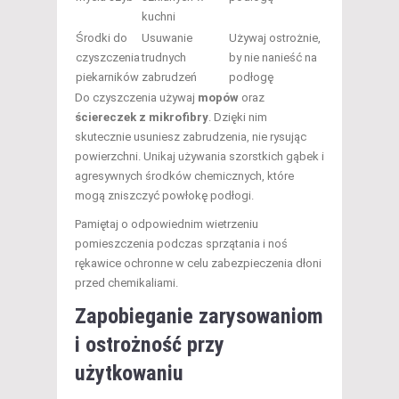
kuchni
Środki do
Usuwanie
Używaj ostrożnie,
czyszczenia
trudnych
by nie nanieść na
piekarników
zabrudzeń
podłogę
Do czyszczenia używaj
mopów
oraz
ściereczek z mikrofibry
. Dzięki nim
skutecznie usuniesz zabrudzenia, nie rysując
powierzchni. Unikaj używania szorstkich gąbek i
agresywnych środków chemicznych, które
mogą zniszczyć powłokę podłogi.
Pamiętaj o odpowiednim wietrzeniu
pomieszczenia podczas sprzątania i noś
rękawice ochronne w celu zabezpieczenia dłoni
przed chemikaliami.
Zapobieganie zarysowaniom
i ostrożność przy
użytkowaniu