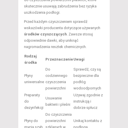
skutecznie usuwają zabrudzenia bez ryzyka
uszkodzenia podłogi.
Przed każdym czyszczeniem sprawdź
wskazówki producenta dotyczące używanych
środków czyszczących
. Zawsze stosuj
odpowiednie dawki, aby uniknąć
nagromadzenia resztek chemicznych.
Rodzaj
Przeznaczenie
Uwagi
środka
Do
Sprawdź, czy są
Płyny
codziennego
bezpieczne dla
uniwersalne
czyszczenia
podłóg
powierzchni
wodoodpornych
Preparaty
Używaj zgodnie z
Usuwanie
do
instrukcją i
bakterii i pleśni
dezynfekcji
dobrze spłucz
Do czyszczenia
Płyny do
powierzchni
Unikaj kontaktu z
mycia szyb
szklanych w
podłogą