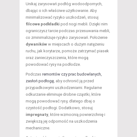
Unikaj zarysowań podłóg wodoodpornych,
dbając o ich właściwe użytkowanie. Aby
minimalizować ryzyko uszkodzeń, stosuj
filcowe podkładki
pod nogi mebli. Dzięki nim
ograniczysz tarcie podczas przesuwania mebli,
co zminimalizuje ryzyko zarysowań. Położenie
dywaników
w miejscach o dużym natężeniu
ruchu, jak korytarze, pomoże zatrzymać piasek
oraz zanieczyszczenia, które mogą
powodować rysy na podłodze.
Podczas
remontów czy prac budowlanych,
zasłoń podłogę
, aby ochronić ją przed
przypadkowymi uszkodzeniami. Regularne
odkurzanie eliminuje drobne cząstki, które
mogą powodować rysy, dlatego dbaj o
czystość podłogi. Dodatkowo, stosuj
impregnaty
, które wzmocnią powierzchnię i
zwiększą jej odporność na uszkodzenia
mechaniczne.