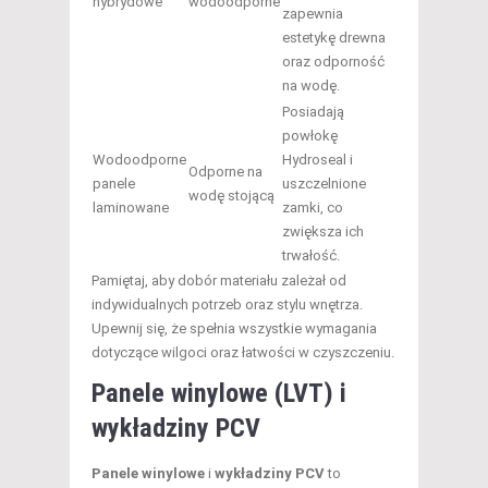
hybrydowe
wodoodporne
zapewnia
estetykę drewna
oraz odporność
na wodę.
Posiadają
powłokę
Wodoodporne
Hydroseal i
Odporne na
panele
uszczelnione
wodę stojącą
laminowane
zamki, co
zwiększa ich
trwałość.
Pamiętaj, aby dobór materiału zależał od
indywidualnych potrzeb oraz stylu wnętrza.
Upewnij się, że spełnia wszystkie wymagania
dotyczące wilgoci oraz łatwości w czyszczeniu.
Panele winylowe (LVT) i
wykładziny PCV
Panele winylowe
i
wykładziny PCV
to