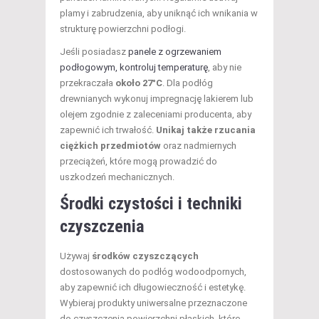
plamy i zabrudzenia, aby uniknąć ich wnikania w
strukturę powierzchni podłogi.
Jeśli posiadasz
panele z ogrzewaniem
podłogowym, kontroluj temperaturę
, aby nie
przekraczała
około 27°C
. Dla podłóg
drewnianych wykonuj impregnację lakierem lub
olejem zgodnie z zaleceniami producenta, aby
zapewnić ich trwałość.
Unikaj także rzucania
ciężkich przedmiotów
oraz nadmiernych
przeciążeń, które mogą prowadzić do
uszkodzeń mechanicznych.
Środki czystości i techniki
czyszczenia
Używaj
środków czyszczących
dostosowanych do podłóg wodoodpornych,
aby zapewnić ich długowieczność i estetykę.
Wybieraj produkty uniwersalne przeznaczone
do czyszczenia powierzchni płaskich, które