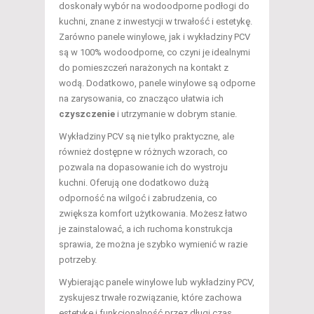
doskonały wybór na wodoodporne podłogi do
kuchni, znane z inwestycji w trwałość i estetykę.
Zarówno panele winylowe, jak i wykładziny PCV
są w 100% wodoodporne, co czyni je idealnymi
do pomieszczeń narażonych na kontakt z
wodą. Dodatkowo, panele winylowe są odporne
na zarysowania, co znacząco ułatwia ich
czyszczenie
i utrzymanie w dobrym stanie.
Wykładziny PCV są nie tylko praktyczne, ale
również dostępne w różnych wzorach, co
pozwala na dopasowanie ich do wystroju
kuchni. Oferują one dodatkowo dużą
odporność na wilgoć i zabrudzenia, co
zwiększa komfort użytkowania. Możesz łatwo
je zainstalować, a ich ruchoma konstrukcja
sprawia, że można je szybko wymienić w razie
potrzeby.
Wybierając panele winylowe lub wykładziny PCV,
zyskujesz trwałe rozwiązanie, które zachowa
estetykę i funkcjonalność przez długi czas.