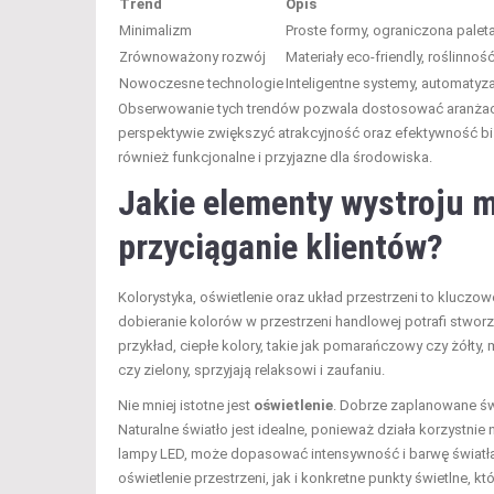
Trend
Opis
Minimalizm
Proste formy, ograniczona palet
Zrównoważony rozwój
Materiały eco-friendly, roślinność
Nowoczesne technologie
Inteligentne systemy, automatyz
Obserwowanie tych trendów pozwala dostosować aranżację
perspektywie zwiększyć atrakcyjność oraz efektywność biz
również funkcjonalne i przyjazne dla środowiska.
Jakie elementy wystroju 
przyciąganie klientów?
Kolorystyka, oświetlenie oraz układ przestrzeni to klucz
dobieranie kolorów w przestrzeni handlowej potrafi stwor
przykład, ciepłe kolory, takie jak pomarańczowy czy żółty,
czy zielony, sprzyjają relaksowi i zaufaniu.
Nie mniej istotne jest
oświetlenie
. Dobrze zaplanowane św
Naturalne światło jest idealne, ponieważ działa korzystnie
lampy LED, może dopasować intensywność i barwę światła 
oświetlenie przestrzeni, jak i konkretne punkty świetlne,