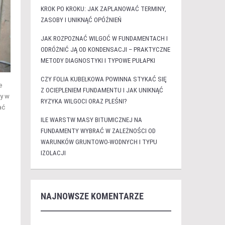
KROK PO KROKU: JAK ZAPLANOWAĆ TERMINY,
ZASOBY I UNIKNĄĆ OPÓŹNIEŃ
JAK ROZPOZNAĆ WILGOĆ W FUNDAMENTACH I
ODRÓŻNIĆ JĄ OD KONDENSACJI – PRAKTYCZNE
METODY DIAGNOSTYKI I TYPOWE PUŁAPKI
CZY FOLIA KUBEŁKOWA POWINNA STYKAĆ SIĘ
e
Z OCIEPLENIEM FUNDAMENTU I JAK UNIKNĄĆ
dy w
RYZYKA WILGOCI ORAZ PLEŚNI?
ać
ILE WARSTW MASY BITUMICZNEJ NA
FUNDAMENTY WYBRAĆ W ZALEŻNOŚCI OD
WARUNKÓW GRUNTOWO-WODNYCH I TYPU
IZOLACJI
NAJNOWSZE KOMENTARZE