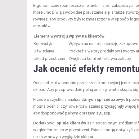
Ergonomiczne rozmieszczenie mebli i stref zakupowych odg
które umożliwią swobodne poruszanie się, a także stworz
również, aby produkty były rozmieszczone w sposób logic
artykułów.
Element wystroju
Wpływ na klientów
Kolorystyka
Wpływa na nastrój i decyzje zakupowe
Oświetlenie
Podkreśla walory produktów i tworzy 
Układ przestrzeni
Zwiększa komfort i ułatwia zakupy
Jak ocenić
efekty remontu
Ocena efektów remontu przestrzeni komercyjnej jest kluc
sklepu. Aby przeprowadzić pełną analizę, warto skupić się
Przede wszystkim, analiza
danych sprzedażowych
pozwa
można ocenić, czy nowe rozwiązania przyciągnęły więcej 
aby dysponować pełnym obrazem sytuacji.
Dodatkowo,
opinie klientów
są nieocenionym źródłem inf
względem zmian w przestrzeni. Pytania mogą dotyczyć zarów
cenią w nowym wyglądzie sklepu.