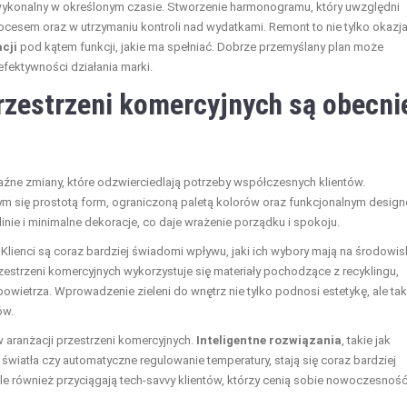
 i wykonalny w określonym czasie. Stworzenie harmonogramu, który uwzględni
cesem oraz w utrzymaniu kontroli nad wydatkami. Remont to nie tylko okazj
cji
pod kątem funkcji, jakie ma spełniać. Dobrze przemyślany plan może
efektywności działania marki.
przestrzeni komercyjnych są obecni
aźne zmiany, które odzwierciedlają potrzeby współczesnych klientów.
ym się prostotą form, ograniczoną paletą kolorów oraz funkcjonalnym desig
linie i minimalne dekoracje, co daje wrażenie porządku i spokoju.
. Klienci są coraz bardziej świadomi wpływu, jaki ich wybory mają na środowis
przestrzeni komercyjnych wykorzystuje się materiały pochodzące z recyklingu,
powietrza. Wprowadzenie zieleni do wnętrz nie tylko podnosi estetykę, ale ta
ów.
aranżacji przestrzeni komercyjnych.
Inteligentne rozwiązania
, takie jak
wiatła czy automatyczne regulowanie temperatury, stają się coraz bardziej
ale również przyciągają tech-savvy klientów, którzy cenią sobie nowoczesność