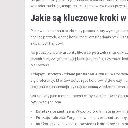
wartości marki i jej misję, co jest kluczowe w dzisiejszym
Jakie są kluczowe kroki 
Planowanie remontu to złożony proces, który wymaga star
analizę potrzeb, ocenę konkurencji oraz badania rynku. K
aktualnych trendów.
Na początku warto
zidentyfikować potrzeby marki
. Pr
przestrzeni, zwiększenie jej funkcjonalności, czy może 
planowania.
Kolejnym istotnym krokiem jest
badanie rynku
. Warto zwr
się preferencje klientów dotyczące kolorów, stylów czy m
proponuje konkurencja, zyskujesz cenną wiedzę na temat te
Ostateczny plan remontu powinien być zbalansowany pomię
być uwzględnione:
Estetyka przestrzeni
: Wybór kolorów, materiałów i me
Funkcjonalność
: Zorganizowanie przestrzeni tak, aby
Budżet
: Przeznaczenie odpowiednich środków na różne