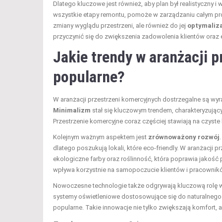
Dlatego kluczowe jest również, aby plan był realistyczny
wszystkie etapy remontu, pomoże w zarządzaniu całym pro
zmiany wyglądu przestrzeni, ale również do jej
optymaliza
przyczynić się do zwiększenia zadowolenia klientów oraz 
Jakie trendy w aranżacji 
popularne?
W aranżacji przestrzeni komercyjnych dostrzegalne są wyr
Minimalizm
stał się kluczowym trendem, charakteryzując
Przestrzenie komercyjne coraz częściej stawiają na czyste 
Kolejnym ważnym aspektem jest
zrównoważony rozwój
dlatego poszukują lokali, które eco-friendly. W aranżacji 
ekologiczne farby oraz roślinność, która poprawia jakość 
wpływa korzystnie na samopoczucie klientów i pracownik
Nowoczesne technologie także odgrywają kluczową rolę w 
systemy oświetleniowe dostosowujące się do naturalnego ś
popularne. Takie innowacje nie tylko zwiększają komfort, 