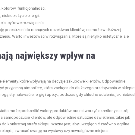
a kolorów, funkcjonalność.
, niskie zużycie energii.
acja, cyfrowe rozwiązania.
 przestrzeni do rosnących oczekiwań klientów, co może w dłuższej
nesu. Warto inwestować w rozwiązania, które są nie tylko estetyczne, ale
mają największy wpływ na
owe elementy, które wpływają na decyzje zakupowe klientów. Odpowiednie
zyć przyjemną atmosferę, która zachęca do dłuższego przebywania w sklepie
 mogą stymulować energię i apetyt, podczas gdy chłodne odcienie, jak niebies
iatło może podkreślić walory produktów oraz stworzyć określony nastrój.
 na samopoczucie klientów, ale odpowiednie sztuczne oświetlenie, takie jak
do konkretnej strefy sklepu. Ważne jest, aby uwzględnić zarówno ogólne
 które będą zwracać uwagę na wystawy czy newralgiczne miejsca.