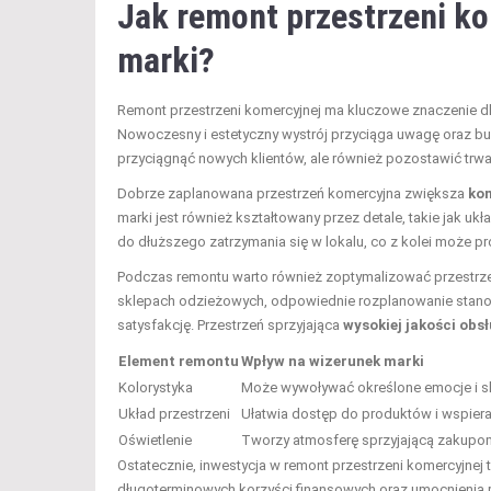
Jak remont przestrzeni k
marki?
Remont przestrzeni komercyjnej ma kluczowe znaczenie dla 
Nowoczesny i estetyczny wystrój przyciąga uwagę oraz b
przyciągnąć nowych klientów, ale również pozostawić trwał
Dobrze zaplanowana przestrzeń komercyjna zwiększa
kom
marki jest również kształtowany przez detale, takie jak ukł
do dłuższego zatrzymania się w lokalu, co z kolei może p
Podczas remontu warto również zoptymalizować przestrzeń, 
sklepach odzieżowych, odpowiednie rozplanowanie stanow
satysfakcję. Przestrzeń sprzyjająca
wysokiej jakości obsł
Element remontu
Wpływ na wizerunek marki
Kolorystyka
Może wywoływać określone emocje i sk
Układ przestrzeni
Ułatwia dostęp do produktów i wspiera 
Oświetlenie
Tworzy atmosferę sprzyjającą zakupom
Ostatecznie, inwestycja w remont przestrzeni komercyjne
długoterminowych korzyści finansowych oraz umocnienia rela