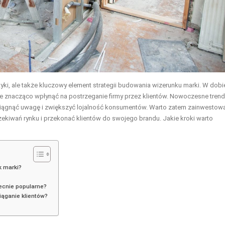
tyki, ale także kluczowy element strategii budowania wizerunku marki. W dobi
oże znacząco wpłynąć na postrzeganie firmy przez klientów. Nowoczesne tren
ciągnąć uwagę i zwiększyć lojalność konsumentów. Warto zatem zainwestow
ekiwań rynku i przekonać klientów do swojego brandu. Jakie kroki warto
k marki?
becnie popularne?
iąganie klientów?