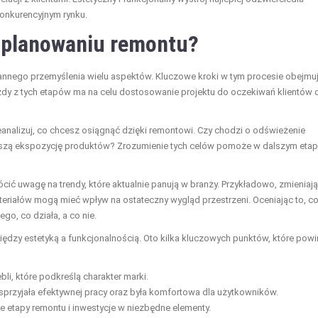
 konkurencyjnym rynku.
w planowaniu remontu?
annego przemyślenia wielu aspektów. Kluczowe kroki w tym procesie obejmu
ażdy z tych etapów ma na celu dostosowanie projektu do oczekiwań klientów 
zeanalizuj, co chcesz osiągnąć dzięki remontowi. Czy chodzi o odświeżenie
lepszą ekspozycję produktów? Zrozumienie tych celów pomoże w dalszym etap
ócić uwagę na trendy, które aktualnie panują w branży. Przykładowo, zmieniaj
ateriałów mogą mieć wpływ na ostateczny wygląd przestrzeni. Oceniając to, c
go, co działa, a co nie.
dzy estetyką a funkcjonalnością. Oto kilka kluczowych punktów, które powi
bli, które podkreślą charakter marki.
 sprzyjała efektywnej pracy oraz była komfortowa dla użytkowników.
 etapy remontu i inwestycje w niezbędne elementy.