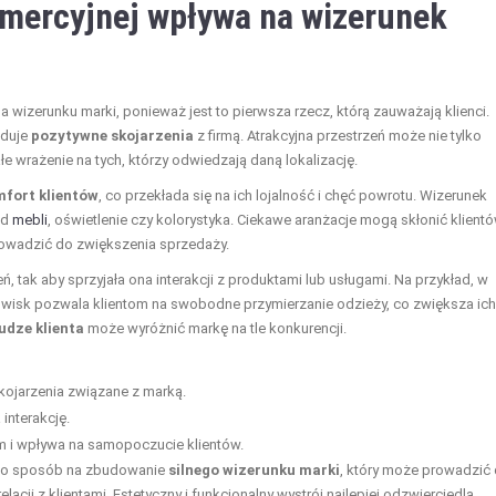
omercyjnej wpływa na wizerunek
wizerunku marki, ponieważ jest to pierwsza rzecz, którą zauważają klienci.
uduje
pozytywne skojarzenia
z firmą. Atrakcyjna przestrzeń może nie tylko
e wrażenie na tych, którzy odwiedzają daną lokalizację.
fort klientów
, co przekłada się na ich lojalność i chęć powrotu. Wizerunek
ad
mebli
, oświetlenie czy kolorystyka. Ciekawe aranżacje mogą skłonić klient
rowadzić do zwiększenia sprzedaży.
tak aby sprzyjała ona interakcji z produktami lub usługami. Na przykład, w
isk pozwala klientom na swobodne przymierzanie odzieży, co zwiększa ich
udze klienta
może wyróżnić markę na tle konkurencji.
ojarzenia związane z marką.
interakcję.
 i wpływa na samopoczucie klientów.
j to sposób na zbudowanie
silnego wizerunku marki
, który może prowadzić
cji z klientami. Estetyczny i funkcjonalny wystrój najlepiej odzwierciedla