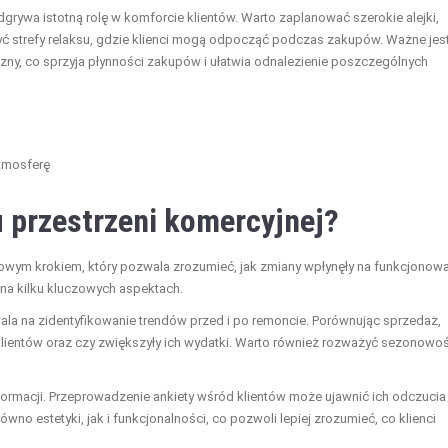
rywa istotną rolę w komforcie klientów. Warto zaplanować szerokie alejki,
yć strefy relaksu, gdzie klienci mogą odpocząć podczas zakupów. Ważne jes
zny, co sprzyja płynności zakupów i ułatwia odnalezienie poszczególnych
atmosferę
 przestrzeni komercyjnej?
zowym krokiem, który pozwala zrozumieć, jak zmiany wpłynęły na funkcjonow
 na kilku kluczowych aspektach.
la na zidentyfikowanie trendów przed i po remoncie. Porównując sprzedaż,
klientów oraz czy zwiększyły ich wydatki. Warto również rozważyć sezonowoś
ormacji. Przeprowadzenie ankiety wśród klientów może ujawnić ich odczucia
no estetyki, jak i funkcjonalności, co pozwoli lepiej zrozumieć, co klienci