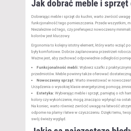
Jak dobrać meble i sprzęt
Dobierając meble i sprzęt do kuchni, warto zwrócić uwagę 
funkcjonalność tego pomieszczenia. Przede wszystkim, m
Niezależnie od tego, czy preferujesz nowoczesny minimali
kolorów jest kluczowy.
Ergonomia to kolejny istotny element, który warto wziąć
były komfortowe. Dobrze zaplanowana przestrzeń robocz
Ważne jest, aby zachować odpowiednie odległości pomię
Funkcjonalność mebli:
Wybierz szafki z praktycznymi
przedmiotów. Meble powinny także oferować dostateczną 
Nowoczesny sprzęt:
Warto inwestować w nowoczesne u
Urządzenia o wysokiej klasie energetycznej pomogą zmniej
Estetyka:
Wybierając meble i sprzęt, pamiętaj o ich ha
kolory czy wykończenie, mogą znacząco wpłynąć na ostat
Na koniec, warto również zwrócić uwagę na łatwość utrzyma
odporne na plamy i łatwe w czyszczeniu. Dzięki temu, twoj
swój świeży wygląd.