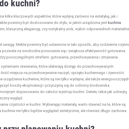
 do kuchni?
na kilka kluczowych aspektów, które wpłyną zarówno na estetykę, jak i
eble powinny być dostosowane do stylu, w jakim urządzona jest
kuchnia
.
zm, klasyczną elegancję, czy rustykalny urok, wybór odpowiednich materiałów
 pod uwagę. Meble powinny być ustawione w taki sposób, aby codzienne czynn
a pozwala na swobodne poruszanie się i zwiększa efektywność gotowania.
dzy poszczególnymi strefami: gotowania, przechowywania i zmywania.
 systemami otwierania, które ułatwiają dostęp do przechowywanych
ilość miejsca na przechowywanie naczyń, sprzętu kuchennego i żywności.
rządzenia kuchenne, które są nie tylko wydajne, ale także energooszczędn
szyć koszty eksploatacji i przyczynią się do ochrony środowiska.
rmonijnym dopasowaniu do całości wystroju kuchni. Detale, takie jak uchwyty,
eczny wygląd.
nia czystości w kuchni. Wybierając materiały, warto stawiać na te, które są
a kuchnia nie tylko będzie wyglądać estetycznie, ale również długo zachowa