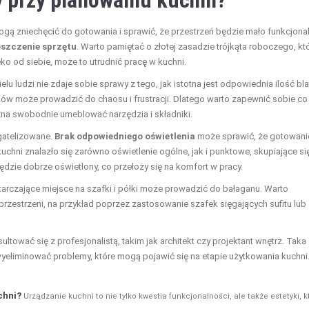
y przy planowaniu kuchni?
ogą zniechęcić do gotowania i sprawić, że przestrzeń będzie mało funkcjona
eszczenie sprzętu
. Warto pamiętać o złotej zasadzie trójkąta roboczego, kt
eko od siebie, może to utrudnić pracę w kuchni.
ielu ludzi nie zdaje sobie sprawy z tego, jak istotna jest odpowiednia ilość bla
ków może prowadzić do chaosu i frustracji. Dlatego warto zapewnić sobie co
ożna swobodnie umeblować narzędzia i składniki.
gatelizowane.
Brak odpowiedniego oświetlenia
może sprawić, że gotowani
kuchni znalazło się zarówno oświetlenie ogólne, jak i punktowe, skupiające si
dzie dobrze oświetlony, co przełoży się na komfort w pracy.
tarczające miejsce na szafki i półki może prowadzić do bałaganu. Warto
zestrzeni, na przykład poprzez zastosowanie szafek sięgających sufitu lub
ultować się z profesjonalistą, takim jak architekt czy projektant wnętrz. Taka
eliminować problemy, które mogą pojawić się na etapie użytkowania kuchni
chni?
Urządzanie kuchni to nie tylko kwestia funkcjonalności, ale także estetyki, k