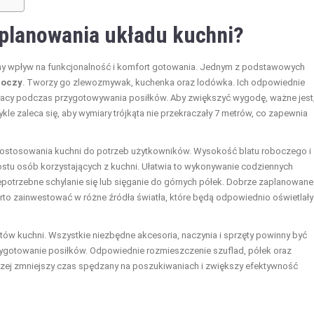
 planowania układu kuchni?
otny wpływ na funkcjonalność i komfort gotowania. Jednym z podstawowych
boczy
. Tworzy go zlewozmywak, kuchenka oraz lodówka. Ich odpowiednie
pracy podczas przygotowywania posiłków. Aby zwiększyć wygodę, ważne jest
ykle zaleca się, aby wymiary trójkąta nie przekraczały 7 metrów, co zapewnia
 dostosowania kuchni do potrzeb użytkowników. Wysokość blatu roboczego i
tu osób korzystających z kuchni. Ułatwia to wykonywanie codziennych
niepotrzebne schylanie się lub sięganie do górnych półek. Dobrze zaplanowane
rto zainwestować w różne źródła światła, które będą odpowiednio oświetlały
w kuchni. Wszystkie niezbędne akcesoria, naczynia i sprzęty powinny być
zygotowanie posiłków. Odpowiednie rozmieszczenie szuflad, półek oraz
oczej zmniejszy czas spędzany na poszukiwaniach i zwiększy efektywność