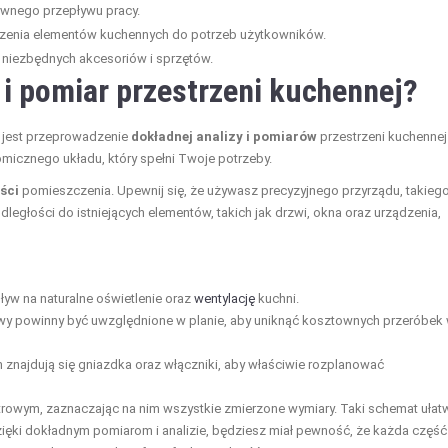
tywnego przepływu pracy.
zenia elementów kuchennych do potrzeb użytkowników.
h niezbędnych akcesoriów i sprzętów.
 i pomiar przestrzeni kuchennej?
e jest przeprowadzenie
dokładnej analizy i pomiarów
przestrzeni kuchennej
micznego układu, który spełni Twoje potrzeby.
ści
pomieszczenia. Upewnij się, że używasz precyzyjnego przyrządu, takieg
dległości do istniejących elementów, takich jak drzwi, okna oraz urządzenia,
yw na naturalne oświetlenie oraz
wentylację
kuchni.
wy powinny być uwzględnione w planie, aby uniknąć kosztownych przeróbek
ch znajdują się gniazdka oraz włączniki, aby właściwie rozplanować
rowym, zaznaczając na nim wszystkie zmierzone wymiary. Taki schemat ułatw
zięki dokładnym pomiarom i analizie, będziesz miał pewność, że każda część