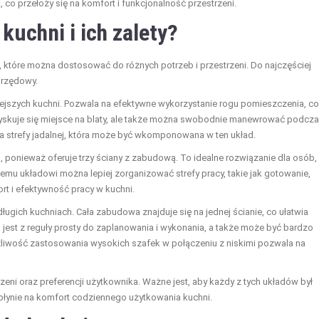
co przełoży się na komfort i funkcjonalność przestrzeni.
kuchni i ich zalety?
w, które można dostosować do różnych potrzeb i przestrzeni. Do najczęściej
norzędowy.
ejszych kuchni. Pozwala na efektywne wykorzystanie rogu pomieszczenia, co
 zyskuje się miejsce na blaty, ale także można swobodnie manewrować podcz
 strefy jadalnej, która może być wkomponowana w ten układ.
, ponieważ oferuje trzy ściany z zabudową. To idealne rozwiązanie dla osób,
 temu układowi można lepiej zorganizować strefy pracy, takie jak gotowanie,
t i efektywność pracy w kuchni.
ługich kuchniach. Cała zabudowa znajduje się na jednej ścianie, co ułatwia
jest z reguły prosty do zaplanowania i wykonania, a także może być bardzo
żliwość zastosowania wysokich szafek w połączeniu z niskimi pozwala na
ni oraz preferencji użytkownika. Ważne jest, aby każdy z tych układów był
łynie na komfort codziennego użytkowania kuchni.