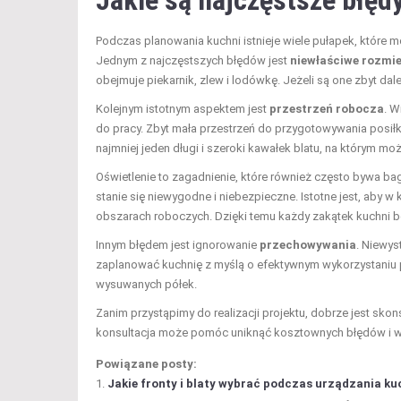
Jakie są najczęstsze błęd
Podczas planowania kuchni istnieje wiele pułapek, które m
Jednym z najczęstszych błędów jest
niewłaściwe rozmi
obejmuje piekarnik, zlew i lodówkę. Jeżeli są one zbyt dal
Kolejnym istotnym aspektem jest
przestrzeń robocza
. W
do pracy. Zbyt mała przestrzeń do przygotowywania posił
najmniej jeden długi i szeroki kawałek blatu, na którym m
Oświetlenie to zagadnienie, które również często bywa ba
stanie się niewygodne i niebezpieczne. Istotne jest, aby w 
obszarach roboczych. Dzięki temu każdy zakątek kuchni bę
Innym błędem jest ignorowanie
przechowywania
. Niewys
zaplanować kuchnię z myślą o efektywnym wykorzystaniu pr
wysuwanych półek.
Zanim przystąpimy do realizacji projektu, dobrze jest skons
konsultacja może pomóc uniknąć kosztownych błędów i wy
Powiązane posty:
Jakie fronty i blaty wybrać podczas urządzania ku