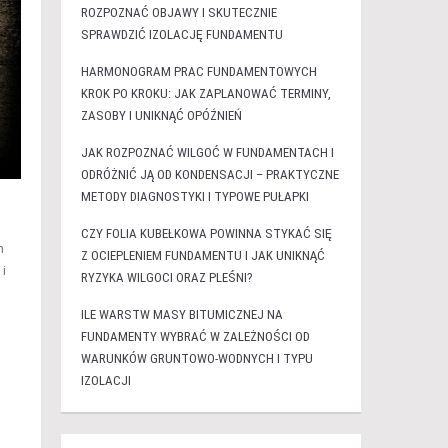
ROZPOZNAĆ OBJAWY I SKUTECZNIE
SPRAWDZIĆ IZOLACJĘ FUNDAMENTU
HARMONOGRAM PRAC FUNDAMENTOWYCH
KROK PO KROKU: JAK ZAPLANOWAĆ TERMINY,
ZASOBY I UNIKNĄĆ OPÓŹNIEŃ
JAK ROZPOZNAĆ WILGOĆ W FUNDAMENTACH I
ODRÓŻNIĆ JĄ OD KONDENSACJI – PRAKTYCZNE
METODY DIAGNOSTYKI I TYPOWE PUŁAPKI
CZY FOLIA KUBEŁKOWA POWINNA STYKAĆ SIĘ
m
Z OCIEPLENIEM FUNDAMENTU I JAK UNIKNĄĆ
i
RYZYKA WILGOCI ORAZ PLEŚNI?
ILE WARSTW MASY BITUMICZNEJ NA
FUNDAMENTY WYBRAĆ W ZALEŻNOŚCI OD
WARUNKÓW GRUNTOWO-WODNYCH I TYPU
IZOLACJI