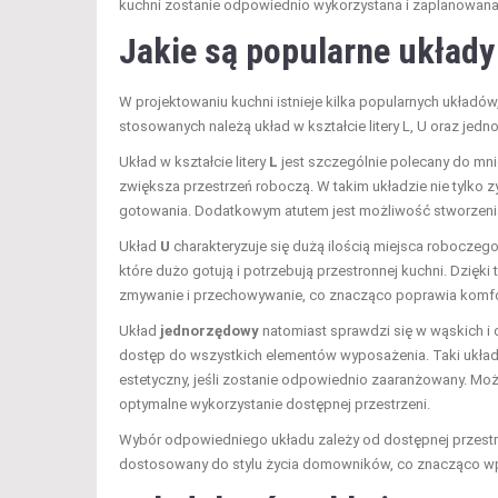
kuchni zostanie odpowiednio wykorzystana i zaplanowana, 
Jakie są popularne układy 
W projektowaniu kuchni istnieje kilka popularnych układó
stosowanych należą układ w kształcie litery L, U oraz jed
Układ w kształcie litery
L
jest szczególnie polecany do mni
zwiększa przestrzeń roboczą. W takim układzie nie tylko
gotowania. Dodatkowym atutem jest możliwość stworzenia
Układ
U
charakteryzuje się dużą ilością miejsca roboczego
które dużo gotują i potrzebują przestronnej kuchni. Dzięki
zmywanie i przechowywanie, co znacząco poprawia komfor
Układ
jednorzędowy
natomiast sprawdzi się w wąskich i d
dostęp do wszystkich elementów wyposażenia. Taki układ 
estetyczny, jeśli zostanie odpowiednio zaaranżowany. Mo
optymalne wykorzystanie dostępnej przestrzeni.
Wybór odpowiedniego układu zależy od dostępnej przestrze
dostosowany do stylu życia domowników, co znacząco wp