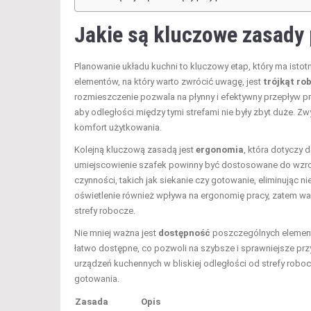
Jakie są kluczowe zasady
Planowanie układu kuchni to kluczowy etap, który ma ist
elementów, na który warto zwrócić uwagę, jest
trójkąt ro
rozmieszczenie pozwala na płynny i efektywny przepływ 
aby odległości między tymi strefami nie były zbyt duże. Zw
komfort użytkowania.
Kolejną kluczową zasadą jest
ergonomia
, która dotyczy
umiejscowienie szafek powinny być dostosowane do wzros
czynności, takich jak siekanie czy gotowanie, eliminując 
oświetlenie również wpływa na ergonomię pracy, zatem wa
strefy robocze.
Nie mniej ważna jest
dostępność
poszczególnych elementó
łatwo dostępne, co pozwoli na szybsze i sprawniejsze pr
urządzeń kuchennych w bliskiej odległości od strefy rob
gotowania.
Zasada
Opis