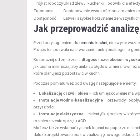
Trójkąt roboczy
Układ zlewu, kuchenki i lodówki dla efek
Ergonomia
Dostosowanie wysokości oraz rozmieszc
Dostępność
Łatwe i szybkie korzystanie ze wszystkic
Jak przeprowadzić analizę
Przed przystąpieniem do
remontu kuchni
, niezwykle ważn
Proces ten pozwala na stworzenie funkcjonalnego i ergono
Rozpocznij od zmierzenia
długości
,
szerokości
i
wysoko
jak taśma miernicza, aby uniknąć błędów. Zmierz również o
które planujesz pozostawić w kuchni.
Podczas pomiaru weź pod uwagę następujące elementy:
Lokalizację drzwi i okien
– ich umiejscowienie ma wpł
Instalacje wodno-kanalizacyjne
– przewody i odpły
przyszłości.
Instalacje elektryczne
– zidentyfikuj punkty, w który
rozmieszczenie sprzętu AGD.
Możesz także wykonać rysunek kuchni na papierze milimet
dalsze projektowanie oraz wizualizację nowego układu. D