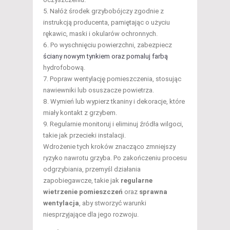
Nałóż środek grzybobójczy zgodnie z
instrukcją producenta, pamiętając o użyciu
rękawic, maski i okularów ochronnych.
Po wyschnięciu powierzchni, zabezpiecz
ściany nowym tynkiem oraz pomaluj farbą
hydrofobową.
Popraw wentylację pomieszczenia, stosując
nawiewniki lub osuszacze powietrza.
Wymień lub wypierz tkaniny i dekoracje, które
miały kontakt z grzybem.
Regularnie monitoruj i eliminuj źródła wilgoci,
takie jak przecieki instalacji.
Wdrożenie tych kroków znacząco zmniejszy
ryzyko nawrotu grzyba. Po zakończeniu procesu
odgrzybiania, przemyśl działania
zapobiegawcze, takie jak
regularne
wietrzenie pomieszczeń
oraz
sprawna
wentylacja
, aby stworzyć warunki
niesprzyjające dla jego rozwoju.