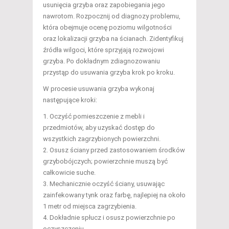
usunięcia grzyba oraz zapobiegania jego
nawrotom. Rozpocznij od diagnozy problemu,
która obejmuje ocenę poziomu wilgotności
oraz lokalizacji grzyba na ścianach. Zidentyfikuj
źródła wilgoci, które sprzyjają rozwojowi
grzyba. Po dokładnym zdiagnozowaniu
przystąp do usuwania grzyba krok po kroku.
W procesie usuwania grzyba wykonaj
następujące kroki:
Oczyść pomieszczenie z mebli i
przedmiotów, aby uzyskać dostęp do
wszystkich zagrzybionych powierzchni.
Osusz ściany przed zastosowaniem środków
grzybobójczych; powierzchnie muszą być
całkowicie suche.
Mechanicznie oczyść ściany, usuwając
zainfekowany tynk oraz farbę, najlepiej na około
1 metr od miejsca zagrzybienia.
Dokładnie spłucz i osusz powierzchnie po
oczyszczeniu.