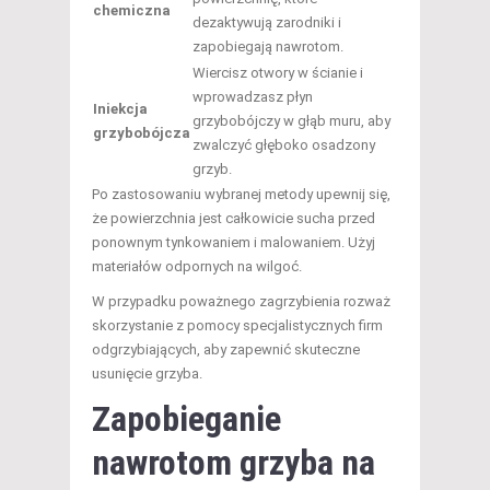
chemiczna
dezaktywują zarodniki i
zapobiegają nawrotom.
Wiercisz otwory w ścianie i
wprowadzasz płyn
Iniekcja
grzybobójczy w głąb muru, aby
grzybobójcza
zwalczyć głęboko osadzony
grzyb.
Po zastosowaniu wybranej metody upewnij się,
że powierzchnia jest całkowicie sucha przed
ponownym tynkowaniem i malowaniem. Użyj
materiałów odpornych na wilgoć.
W przypadku poważnego zagrzybienia rozważ
skorzystanie z pomocy specjalistycznych firm
odgrzybiających, aby zapewnić skuteczne
usunięcie grzyba.
Zapobieganie
nawrotom grzyba na