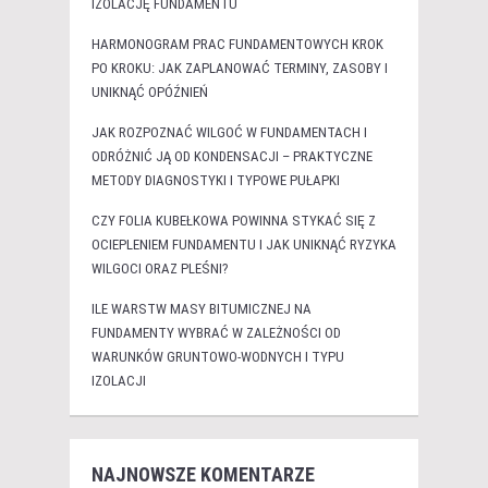
IZOLACJĘ FUNDAMENTU
HARMONOGRAM PRAC FUNDAMENTOWYCH KROK
PO KROKU: JAK ZAPLANOWAĆ TERMINY, ZASOBY I
UNIKNĄĆ OPÓŹNIEŃ
JAK ROZPOZNAĆ WILGOĆ W FUNDAMENTACH I
ODRÓŻNIĆ JĄ OD KONDENSACJI – PRAKTYCZNE
METODY DIAGNOSTYKI I TYPOWE PUŁAPKI
CZY FOLIA KUBEŁKOWA POWINNA STYKAĆ SIĘ Z
OCIEPLENIEM FUNDAMENTU I JAK UNIKNĄĆ RYZYKA
WILGOCI ORAZ PLEŚNI?
ILE WARSTW MASY BITUMICZNEJ NA
FUNDAMENTY WYBRAĆ W ZALEŻNOŚCI OD
WARUNKÓW GRUNTOWO-WODNYCH I TYPU
IZOLACJI
NAJNOWSZE KOMENTARZE