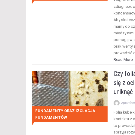
zdiagnozowan
kondensacy
Aby skutecz
mamy do czy
między nimi
pomogą w oc
brak wentyla
prowadzić d
Read More
Czy fol
się z oc
uniknąć 
zpre-bo
FUNDAMENTY ORAZ IZOLACJA
Folia kubeł
FUNDAMENTÓW
kontaktu z 
to prowadzi
sprzyja roz