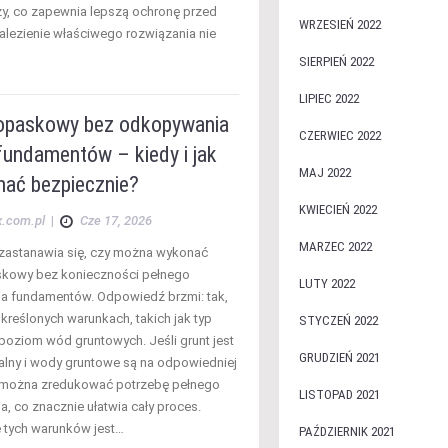
rzy, co zapewnia lepszą ochronę przed
WRZESIEŃ 2022
nalezienie właściwego rozwiązania nie
…
SIERPIEŃ 2022
LIPIEC 2022
opaskowy bez odkopywania
CZERWIEC 2022
fundamentów – kiedy i jak
MAJ 2022
nać bezpiecznie?
KWIECIEŃ 2022
x.com.pl
|
Cze 17, 2026
MARZEC 2022
zastanawia się, czy można wykonać
skowy bez konieczności pełnego
LUTY 2022
a fundamentów. Odpowiedź brzmi: tak,
określonych warunkach, takich jak typ
STYCZEŃ 2022
 poziom wód gruntowych. Jeśli grunt jest
GRUDZIEŃ 2021
lny i wody gruntowe są na odpowiedniej
 można zredukować potrzebę pełnego
LISTOPAD 2021
, co znacznie ułatwia cały proces.
 tych warunków jest…
PAŹDZIERNIK 2021