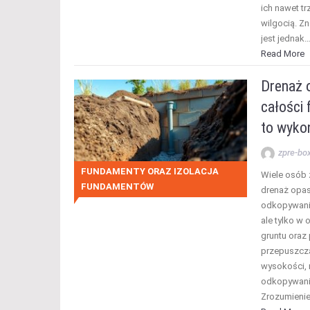
ich nawet t
wilgocią. Z
jest jednak
Read More
Drenaż 
całości 
to wyko
zpre-bo
FUNDAMENTY ORAZ IZOLACJA
Wiele osób 
FUNDAMENTÓW
drenaż opa
odkopywani
ale tylko w 
gruntu oraz
przepuszcza
wysokości,
odkopywania
Zrozumienie