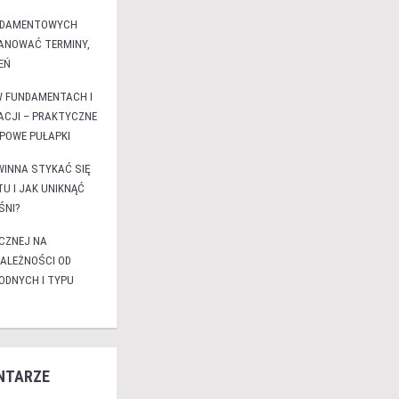
NDAMENTOWYCH
LANOWAĆ TERMINY,
EŃ
W FUNDAMENTACH I
ACJI – PRAKTYCZNE
YPOWE PUŁAPKI
WINNA STYKAĆ SIĘ
U I JAK UNIKNĄĆ
ŚNI?
CZNEJ NA
ALEŻNOŚCI OD
DNYCH I TYPU
NTARZE