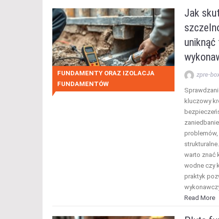
Jak sku
szczelno
uniknąć
wykona
FUNDAMENTY ORAZ IZOLACJA
zpre-bo
FUNDAMENTÓW
Sprawdzanie
kluczowy kr
bezpieczeń
zaniedbanie
problemów, 
strukturalne
warto znać 
wodne czy k
praktyk poz
wykonawczy
Read More