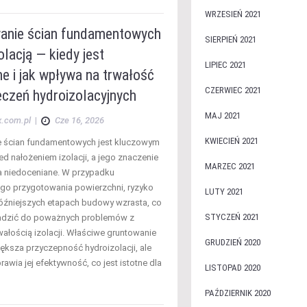
WRZESIEŃ 2021
anie ścian fundamentowych
SIERPIEŃ 2021
olacją — kiedy jest
LIPIEC 2021
e i jak wpływa na trwałość
CZERWIEC 2021
eczeń hydroizolacyjnych
MAJ 2021
x.com.pl
|
Cze 16, 2026
KWIECIEŃ 2021
e ścian fundamentowych jest kluczowym
ed nałożeniem izolacji, a jego znaczenie
MARZEC 2021
 niedoceniane. W przypadku
go przygotowania powierzchni, ryzyko
LUTY 2021
źniejszych etapach budowy wzrasta, co
STYCZEŃ 2021
dzić do poważnych problemów z
rwałością izolacji. Właściwe gruntowanie
GRUDZIEŃ 2020
iększa przyczepność hydroizolacji, ale
awia jej efektywność, co jest istotne dla
LISTOPAD 2020
PAŹDZIERNIK 2020