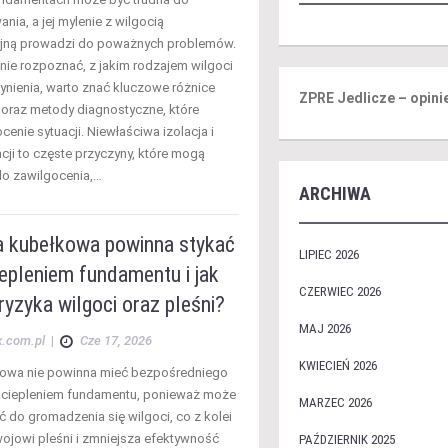
ia, a jej mylenie z wilgocią
jną prowadzi do poważnych problemów.
nie rozpoznać, z jakim rodzajem wilgoci
nienia, warto znać kluczowe różnice
ZPRE Jedlicze – opini
 oraz metody diagnostyczne, które
enie sytuacji. Niewłaściwa izolacja i
cji to częste przyczyny, które mogą
o zawilgocenia,…
ARCHIWA
ia kubełkowa powinna stykać
LIPIEC 2026
iepleniem fundamentu i jak
CZERWIEC 2026
ryzyka wilgoci oraz pleśni?
MAJ 2026
x.com.pl
|
Cze 17, 2026
KWIECIEŃ 2026
kowa nie powinna mieć bezpośredniego
ociepleniem fundamentu, ponieważ może
MARZEC 2026
ć do gromadzenia się wilgoci, co z kolei
wojowi pleśni i zmniejsza efektywność
PAŹDZIERNIK 2025