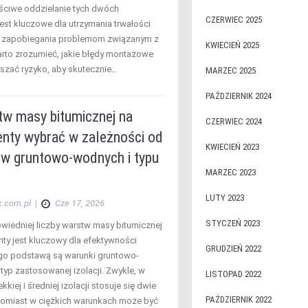
łaściwe oddzielanie tych dwóch
CZERWIEC 2025
est kluczowe dla utrzymania trwałości
 i zapobiegania problemom związanym z
KWIECIEŃ 2025
arto zrozumieć, jakie błędy montażowe
zać ryzyko, aby skutecznie…
MARZEC 2025
PAŹDZIERNIK 2024
tw masy bitumicznej na
CZERWIEC 2024
nty wybrać w zależności od
KWIECIEŃ 2023
w gruntowo-wodnych i typu
MARZEC 2023
LUTY 2023
x.com.pl
|
Cze 17, 2026
STYCZEŃ 2023
iedniej liczby warstw masy bitumicznej
ty jest kluczowy dla efektywności
GRUDZIEŃ 2022
 jego podstawą są warunki gruntowo-
typ zastosowanej izolacji. Zwykle, w
LISTOPAD 2022
kkiej i średniej izolacji stosuje się dwie
PAŹDZIERNIK 2022
tomiast w ciężkich warunkach może być