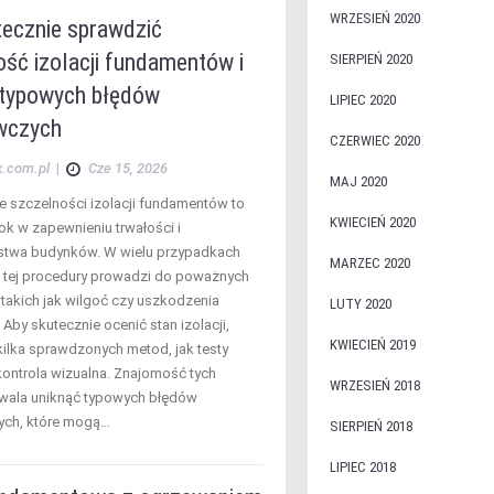
WRZESIEŃ 2020
tecznie sprawdzić
ść izolacji fundamentów i
SIERPIEŃ 2020
 typowych błędów
LIPIEC 2020
wczych
CZERWIEC 2020
x.com.pl
|
Cze 15, 2026
MAJ 2020
 szczelności izolacji fundamentów to
KWIECIEŃ 2020
ok w zapewnieniu trwałości i
stwa budynków. W wielu przypadkach
MARZEC 2020
 tej procedury prowadzi do poważnych
takich jak wilgoć czy uszkodzenia
LUTY 2020
. Aby skutecznie ocenić stan izolacji,
KWIECIEŃ 2019
kilka sprawdzonych metod, jak testy
ontrola wizualna. Znajomość tych
WRZESIEŃ 2018
wala uniknąć typowych błędów
ch, które mogą…
SIERPIEŃ 2018
LIPIEC 2018