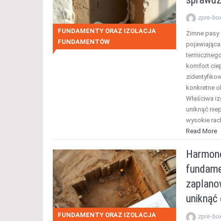
zpre-bo
FUNDAMENTY ORAZ IZOLACJA
Zimne pasy 
FUNDAMENTÓW
pojawiająca
termicznego
komfort cie
zidentyfiko
konkretne o
Właściwa iz
uniknąć nie
wysokie rac
Read More
Harmon
fundame
zaplanow
uniknąć
FUNDAMENTY ORAZ IZOLACJA
zpre-bo