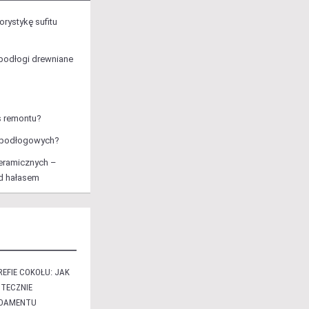
rystykę sufitu
podłogi drewniane
s remontu?
li podłogowych?
eramicznych –
ed hałasem
EFIE COKOŁU: JAK
TECZNIE
NDAMENTU