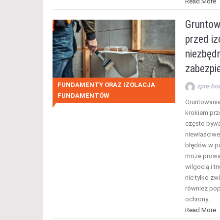
Read More
Gruntow
przed iz
niezbędn
zabezpi
FUNDAMENTY ORAZ IZOLACJA
zpre-bo
FUNDAMENTÓW
Gruntowani
krokiem prz
często bywa
niewłaściwe
błędów w pó
może prowa
wilgocią i t
nie tylko zw
również popr
ochrony…
Read More