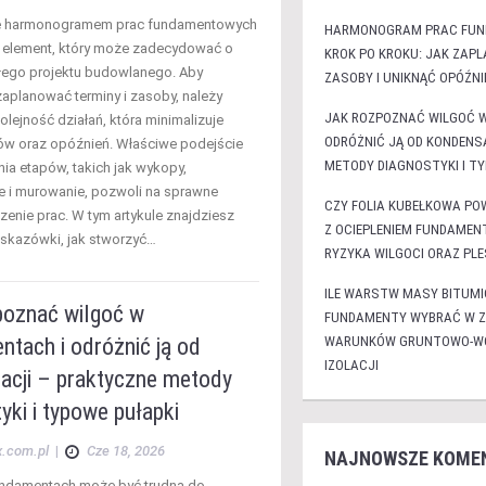
e harmonogramem prac fundamentowych
HARMONOGRAM PRAC FU
 element, który może zadecydować o
KROK PO KROKU: JAK ZAP
łego projektu budowlanego. Aby
ZASOBY I UNIKNĄĆ OPÓŹNI
zaplanować terminy i zasoby, należy
JAK ROZPOZNAĆ WILGOĆ 
lejność działań, która minimalizuje
ODRÓŻNIĆ JĄ OD KONDENS
ów oraz opóźnień. Właściwe podejście
METODY DIAGNOSTYKI I T
ia etapów, takich jak wykopy,
 i murowanie, pozwoli na sprawne
CZY FOLIA KUBEŁKOWA PO
enie prac. W tym artykule znajdziesz
Z OCIEPLENIEM FUNDAMENT
skazówki, jak stworzyć…
RYZYKA WILGOCI ORAZ PLE
ILE WARSTW MASY BITUMI
poznać wilgoć w
FUNDAMENTY WYBRAĆ W Z
tach i odróżnić ją od
WARUNKÓW GRUNTOWO-WO
IZOLACJI
acji – praktyczne metody
yki i typowe pułapki
x.com.pl
|
Cze 18, 2026
NAJNOWSZE KOME
undamentach może być trudna do