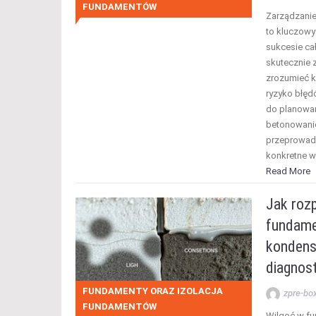
FUNDAMENTÓW
Zarządzani
to kluczowy
sukcesie ca
skutecznie 
zrozumieć ko
ryzyko błęd
do planowan
betonowanie
przeprowadz
konkretne w
Read More
Jak roz
fundamen
kondens
diagnost
FUNDAMENTY ORAZ IZOLACJA
zpre-bo
FUNDAMENTÓW
Wilgoć w f