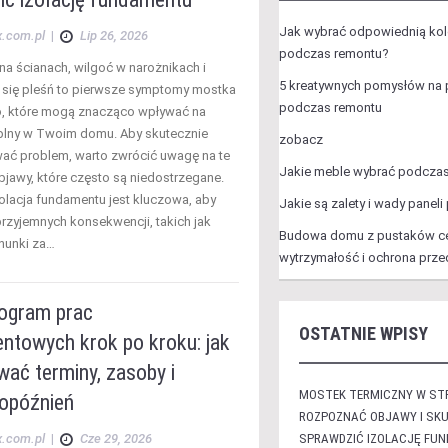
Jak wybrać odpowiednią kolo
x.com.pl
|
Lip 26, 2026
podczas remontu?
na ścianach, wilgoć w narożnikach i
5 kreatywnych pomysłów na 
 się pleśń to pierwsze symptomy mostka
podczas remontu
, które mogą znacząco wpływać na
plny w Twoim domu. Aby skutecznie
zobacz
wać problem, warto zwrócić uwagę na te
Jakie meble wybrać podcza
bjawy, które często są niedostrzegane.
olacja fundamentu jest kluczowa, aby
Jakie są zalety i wady pane
przyjemnych konsekwencji, takich jak
Budowa domu z pustaków c
hunki za…
wytrzymałość i ochrona prz
ogram prac
OSTATNIE WPISY
ntowych krok po kroku: jak
ać terminy, zasoby i
MOSTEK TERMICZNY W STR
 opóźnień
ROZPOZNAĆ OBJAWY I SKU
x.com.pl
|
Cze 29, 2026
SPRAWDZIĆ IZOLACJĘ FU