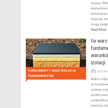
izolacji. W
elementów j
konstrukcji
wilgocią. W
mogą zwięks
Read More
Ile wars
fundame
warunkó
izolacji
FUNDAMENTY ORAZ IZOLACJA
zpre-bo
FUNDAMENTÓW
Wybór odpow
na fundamen
izolacji, a
wodne oraz 
przypadku le
warstwy, na