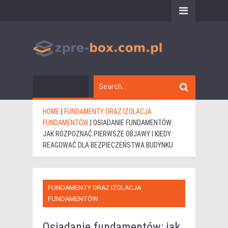
HOME
|
FUNDAMENTY ORAZ IZOLACJA
FUNDAMENTÓW
|
OSIADANIE FUNDAMENTÓW:
JAK ROZPOZNAĆ PIERWSZE OBJAWY I KIEDY
REAGOWAĆ DLA BEZPIECZEŃSTWA BUDYNKU
FUNDAMENTY ORAZ IZOLACJA
FUNDAMENTÓW
Osiadanie fundamentów: jak