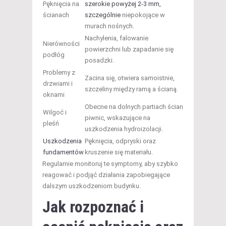
Pęknięcia na
szerokie powyżej 2-3 mm,
ścianach
szczególnie
niepokojące w
murach nośnych.
Nachylenia, falowanie
Nierówności
powierzchni lub zapadanie się
podłóg
posadzki.
Problemy z
Zacina się, otwiera samoistnie,
drzwiami i
szczeliny między ramą a ścianą.
oknami
Obecne na dolnych partiach ścian
Wilgoć i
piwnic, wskazujące na
pleśń
uszkodzenia hydroizolacji.
Uszkodzenia
Pęknięcia, odpryski oraz
fundamentów
kruszenie się materiału.
Regularnie monitoruj te symptomy, aby szybko
reagować i podjąć działania zapobiegające
dalszym uszkodzeniom budynku.
Jak rozpoznać i