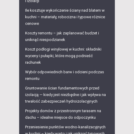
i izolacji
Ile kosztuje wykończenie ściany nad blatem w
kuchni – materiały, robocizna i typowe różnice
cenowe
Koszty remontu – jak zaplanować budżet i
uniknąć niespodzianek
Koszt podłogi winylowej w kuchni: składniki
wyceny i pułapki, które mogą podnieść
rachunek
Wybór odpowiednich barw i odcieni podczas
remontu
Gruntowanie ścian fundamentowych przed
izolacją — kiedy jest niezbędne i jak wpływa na
trwałość zabezpieczeń hydroizolacyjnych
Projekty domów z przestronnym tarasem na
dachu – idealne miejsce do odpoczynku
Przeniesienie punktów wodno-kanalizacyjnych
w kuchni – kiedy warto i jak uniknąć typowych