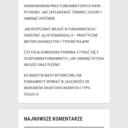
HARMONOGRAM PRAC FUNDAMENTOWYCH KROK
PO KROKU: JAK ZAPLANOWAĆ TERMINY, ZASOBY I
UNIKNĄĆ OPÓŹNIEŃ
JAK ROZPOZNAĆ WILGOĆ W FUNDAMENTACH I
ODRÓŻNIĆ JĄ OD KONDENSACJI – PRAKTYCZNE
METODY DIAGNOSTYKI I TYPOWE PUŁAPKI
CZY FOLIA KUBEŁKOWA POWINNA STYKAĆ SIĘ Z
OCIEPLENIEM FUNDAMENTU I JAK UNIKNĄĆ RYZYKA
WILGOCI ORAZ PLEŚNI?
ILE WARSTW MASY BITUMICZNEJ NA
FUNDAMENTY WYBRAĆ W ZALEŻNOŚCI OD
WARUNKÓW GRUNTOWO-WODNYCH I TYPU
IZOLACJI
NAJNOWSZE KOMENTARZE