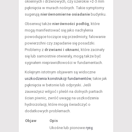
okiennych i drzwiowych, czy szerokie >2-3 mm
pęknięcia w murach nośnych. Takie symptomy
sugerują
nierównomierne osiadanie
budynku.
Obserwuj także
nierówności podłóg
, które
mogą manifestować się jako nachylenia
powodujące toczące się przedmioty, falowanie
powierzchni czy zapadanie się posadzki.
Problemy z
drzwiami i oknami
, które zacinały
się lub samoistnie otwierały, mogą także być
sygnałem nieprawidłowości w fundamentach.
Kolejnym istotnym objawem są widoczne
uszkodzenia konstrukcji fundamentów
, takie jak
pęknięcia w betonie lub odpryski. Jeśli
zauważysz wilgoć i pleśń na dolnych partiach
ścian piwnic, zwróć uwagę na uszkodzenia
hydroizolacji, które mogą świadczyć o
dodatkowych problemach.
Objaw
Opis
Ukośne lub pionowe
rysy,